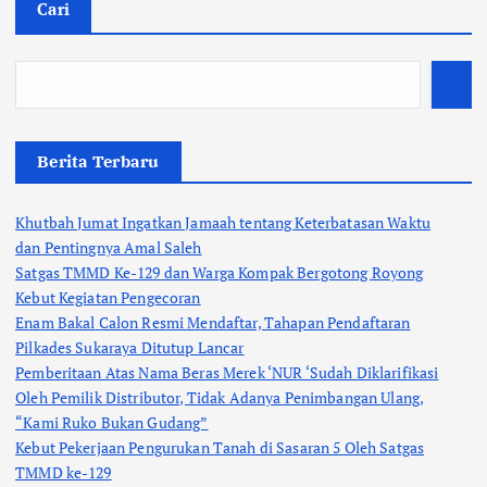
Cari
Berita Terbaru
Khutbah Jumat Ingatkan Jamaah tentang Keterbatasan Waktu
dan Pentingnya Amal Saleh
Satgas TMMD Ke-129 dan Warga Kompak Bergotong Royong
Kebut Kegiatan Pengecoran
Enam Bakal Calon Resmi Mendaftar, Tahapan Pendaftaran
Pilkades Sukaraya Ditutup Lancar
Pemberitaan Atas Nama Beras Merek ‘NUR ‘Sudah Diklarifikasi
Oleh Pemilik Distributor, Tidak Adanya Penimbangan Ulang,
“Kami Ruko Bukan Gudang”
Kebut Pekerjaan Pengurukan Tanah di Sasaran 5 Oleh Satgas
TMMD ke-129