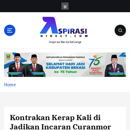
S
k
i
p
t
o
Inspirasi Berita Keluarga
c
o
n
t
e
n
t
Home
Kontrakan Kerap Kali di
Jadikan Incaran Curanmor