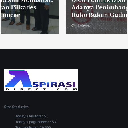
Adanya Penimbangan Ulang, “Kami
Ruko Bukan Gudang”
4 views
Site Statistics
Today's visitors:
51
Today's page views: :
53
Total visitors :
19,609