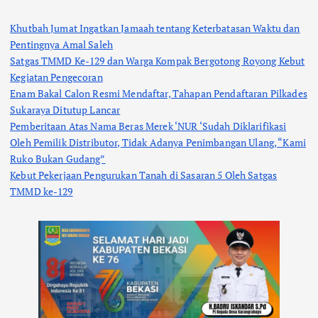
Khutbah Jumat Ingatkan Jamaah tentang Keterbatasan Waktu dan
Pentingnya Amal Saleh
Satgas TMMD Ke-129 dan Warga Kompak Bergotong Royong Kebut
Kegiatan Pengecoran
Enam Bakal Calon Resmi Mendaftar, Tahapan Pendaftaran Pilkades
Sukaraya Ditutup Lancar
Pemberitaan Atas Nama Beras Merek ‘NUR ‘Sudah Diklarifikasi
Oleh Pemilik Distributor, Tidak Adanya Penimbangan Ulang, “Kami
Ruko Bukan Gudang”
Kebut Pekerjaan Pengurukan Tanah di Sasaran 5 Oleh Satgas
TMMD ke-129