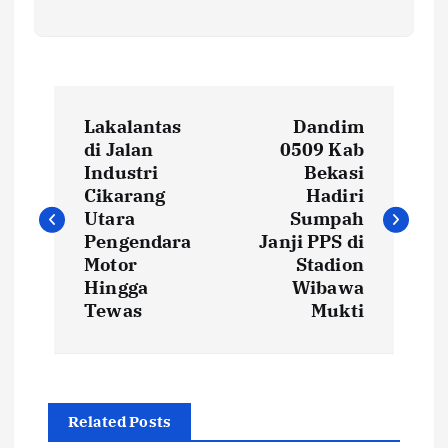
N
Lakalantas
Dandim
a
di Jalan
0509 Kab
Industri
Bekasi
v
Cikarang
Hadiri
Utara
Sumpah
i
Pengendara
Janji PPS di
Motor
Stadion
Hingga
Wibawa
g
Tewas
Mukti
a
s
Related Posts