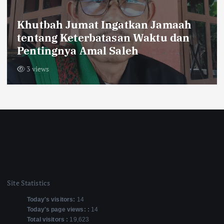
Khutbah Jumat Ingatkan Jamaah
tentang Keterbatasan Waktu dan
Pentingnya Amal Saleh
3 views
Site Statistics
Today's visitors:
14
Today's page views: :
14
Total visitors :
19,623