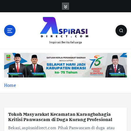
S
k
i
p
t
o
Inspirasi Berita Keluarga
c
o
n
t
e
n
t
Home
Tokoh Masyarakat Kecamatan Karangbahagia
Kritisi Panwascam di Duga Kurang Profesional
Bekasi, aspirasidirect.com Pihak Panwascam di duga atau