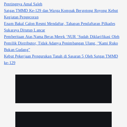
Pentingnya Amal Saleh
Satgas TMMD Ke-129 dan Warga Kompak Bergotong Royong Kebut
Kegiatan Pengecoran
Enam Bakal Calon Resmi Mendaftar, Tahapan Pendaftaran Pilkades
Sukaraya Ditutup Lancar
Pemberitaan Atas Nama Beras Merek ‘NUR ‘Sudah Diklarifikasi Oleh
Pemilik Distributor, Tidak Adanya Penimbangan Ulang, “Kami Ruko
Bukan Gudang”
Kebut Pekerjaan Pengurukan Tanah di Sasaran 5 Oleh Satgas TMMD
ke-129