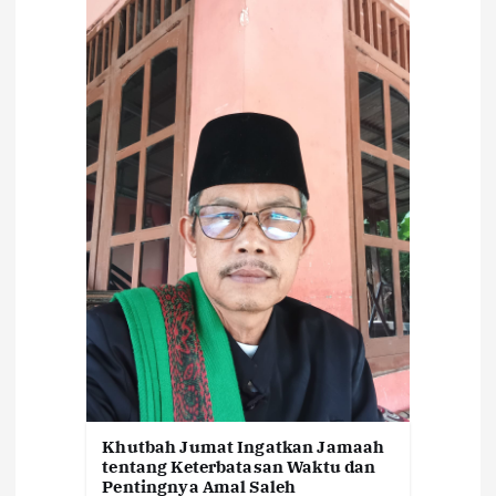
p
o
s
Khutbah Jumat Ingatkan Jamaah
tentang Keterbatasan Waktu dan
Pentingnya Amal Saleh