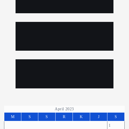
April 2023
M
S
S
R
K
J
S
1