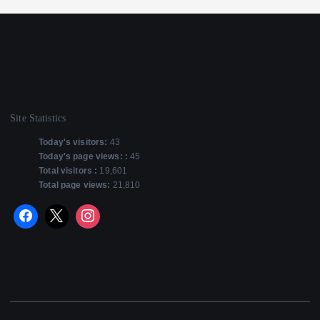
Site Statistics
Today's visitors:
43
Today's page views: :
45
Total visitors :
19,601
Total page views:
21,810