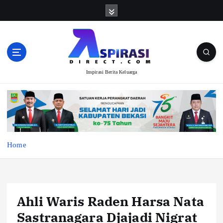
S
k
i
p
t
o
Inspirasi Berita Keluarga
c
o
n
t
e
n
t
Home
Ahli Waris Raden Harsa Nata
Sastranagara Djajadi Nigrat