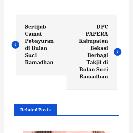
N
Sertijab
DPC
a
Camat
PAPERA
Pebayuran
Kabupaten
v
di Bulan
Bekasi
Suci
Berbagi
i
Ramadhan
Takjil di
Bulan Suci
g
Ramadhan
a
s
Related Posts
i