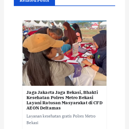
i
Related Posts
p
o
s
Jaga Jakarta Jaga Bekasi, Bhakti
Kesehatan Polres Metro Bekasi
Layani Ratusan Masyarakat di CFD
AEON Deltamas
Layanan kesehatan gratis Polres Metro
Bekasi