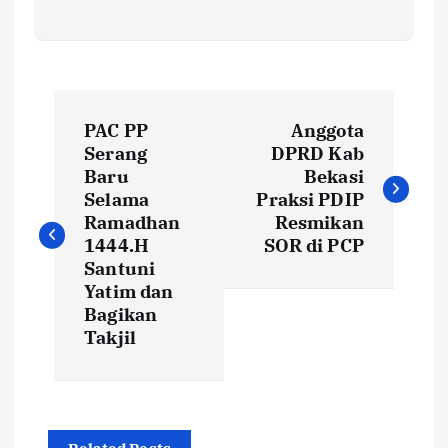
N
PAC PP
Anggota
a
Serang
DPRD Kab
Baru
Bekasi
v
Selama
Praksi PDIP
Ramadhan
Resmikan
i
1444.H
SOR di PCP
Santuni
Yatim dan
g
Bagikan
Takjil
a
s