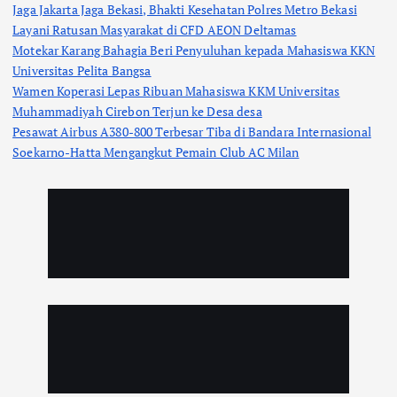
Jaga Jakarta Jaga Bekasi, Bhakti Kesehatan Polres Metro Bekasi
Layani Ratusan Masyarakat di CFD AEON Deltamas
Motekar Karang Bahagia Beri Penyuluhan kepada Mahasiswa KKN
Universitas Pelita Bangsa
Wamen Koperasi Lepas Ribuan Mahasiswa KKM Universitas
Muhammadiyah Cirebon Terjun ke Desa desa
Pesawat Airbus A380-800 Terbesar Tiba di Bandara Internasional
Soekarno-Hatta Mengangkut Pemain Club AC Milan