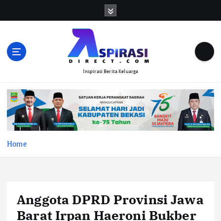
S
k
i
p
t
o
Inspirasi Berita Keluarga
c
o
n
t
e
n
t
Home
Anggota DPRD Provinsi Jawa
Barat Irpan Haeroni Bukber