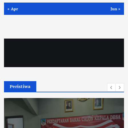
« Apr
Jun »
Peristiwa