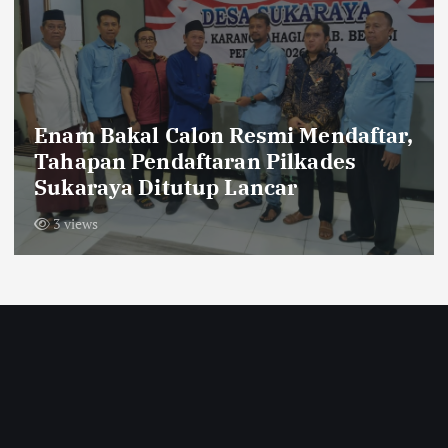
Pemberitaan Atas Nama Beras
Merek ‘NUR ‘Sudah Diklarifikasi
Oleh Pemilik Distributor, Tidak
Adanya Penimbangan Ulang, “Kami
Ruko Bukan Gudang”
4 views