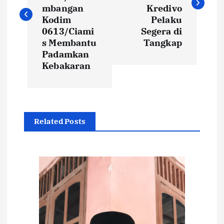
v
mbangan
Kredivo
i
Kodim
Pelaku
0613/Ciami
Segera di
s Membantu
Tangkap
g
Padamkan
Kebakaran
a
s
i
Related Posts
p
o
s