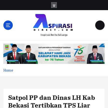
S
k
i
p
t
o
Inspirasi Berita Keluarga
c
o
n
t
e
n
t
Home
Satpol PP dan Dinas LH Kab
Bekasi Tertibkan TPS Liar