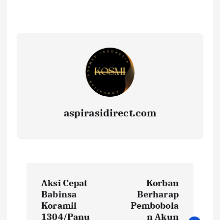
aspirasidirect.com
N
Aksi Cepat
Korban
a
Babinsa
Berharap
Koramil
Pembobola
1304/Panu
n Akun