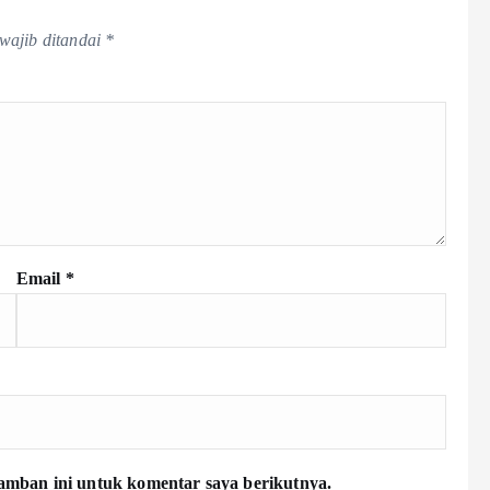
wajib ditandai
*
Email
*
amban ini untuk komentar saya berikutnya.