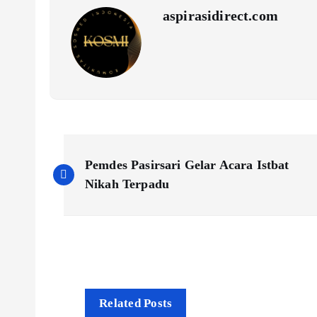
aspirasidirect.com
N
Pemdes Pasirsari Gelar Acara Istbat
a
Nikah Terpadu
v
i
g
Related Posts