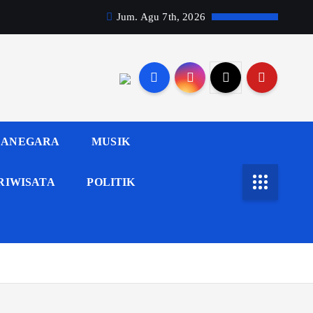
Jum. Agu 7th, 2026
ANEGARA
MUSIK
RIWISATA
POLITIK