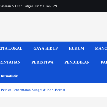
 Sasaran 5 Oleh Satgas TMMD ke-129
RITA LOKAL
GAYA HIDUP
HUKUM
MANC
RINTAHAN
PERISTIWA
PENDIDIKAN
PA
Jurnalistik
 Pelaku Pencemaran Sungai di Kab-Bekasi