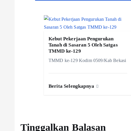
a
s
Kebut Pekerjaan Pengurukan
i
Tanah di Sasaran 5 Oleh Satgas
TMMD ke-129
p
TMMD ke-129 Kodim 0509/Kab Bekasi
o
Berita Selengkapnya
s
Tinggalkan Balasan