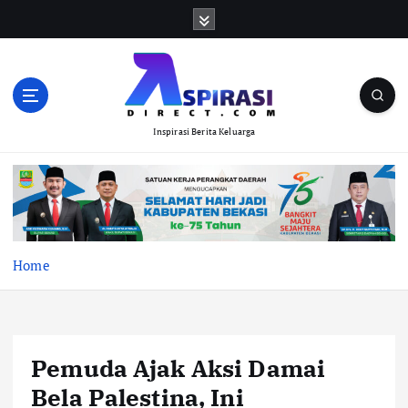
S
k
i
p
t
o
Inspirasi Berita Keluarga
c
o
n
t
e
n
t
Home
Pemuda Ajak Aksi Damai
Bela Palestina, Ini