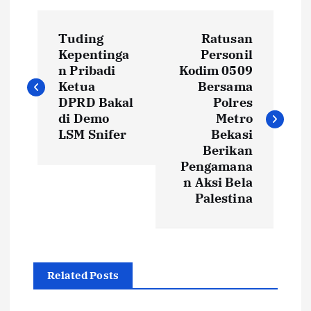
N
Tuding
Ratusan
a
Kepentinga
Personil
n Pribadi
Kodim 0509
v
Ketua
Bersama
DPRD Bakal
Polres
i
di Demo
Metro
LSM Snifer
Bekasi
Berikan
g
Pengamana
n Aksi Bela
a
Palestina
s
i
Related Posts
p