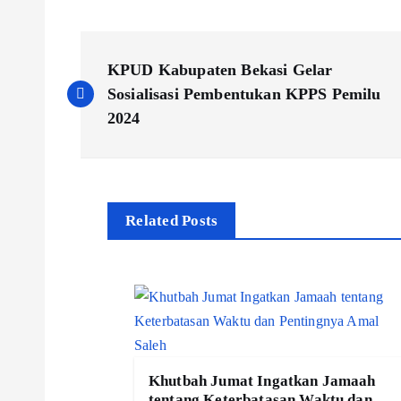
N
KPUD Kabupaten Bekasi Gelar
a
Sosialisasi Pembentukan KPPS Pemilu
2024
v
i
Related Posts
g
a
s
Khutbah Jumat Ingatkan Jamaah
tentang Keterbatasan Waktu dan