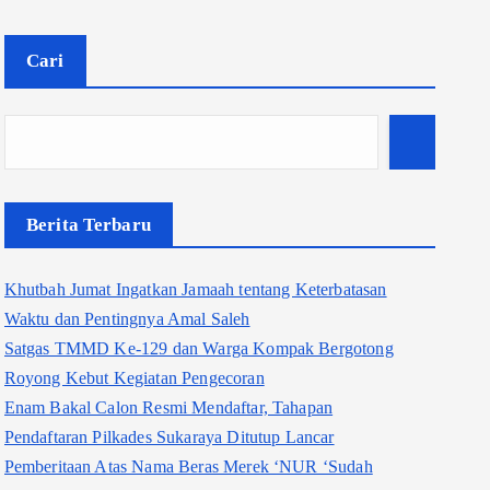
Cari
Berita Terbaru
Khutbah Jumat Ingatkan Jamaah tentang Keterbatasan
Waktu dan Pentingnya Amal Saleh
Satgas TMMD Ke-129 dan Warga Kompak Bergotong
Royong Kebut Kegiatan Pengecoran
Enam Bakal Calon Resmi Mendaftar, Tahapan
Pendaftaran Pilkades Sukaraya Ditutup Lancar
Pemberitaan Atas Nama Beras Merek ‘NUR ‘Sudah