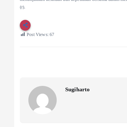
(r).
Post Views:
67
Sugiharto