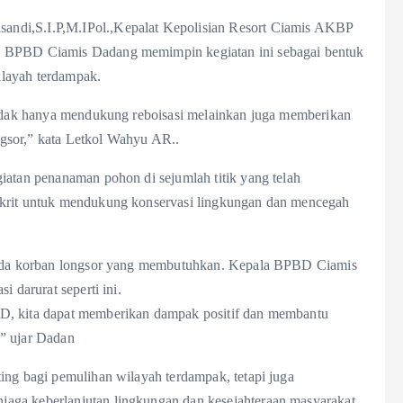
andi,S.I.P,M.IPol.,Kepalat Kepolisian Resort Ciamis AKBP
a BPBD Ciamis Dadang memimpin kegiatan ini sebagai bentuk
ilayah terdampak.
 tidak hanya mendukung reboisasi melainkan juga memberikan
gsor,” kata Letkol Wahyu AR..
iatan penanaman pohon di sejumlah titik yang telah
nkrit untuk mendukung konservasi lingkungan dan mencegah
epada korban longsor yang membutuhkan. Kepala BPBD Ciamis
i darurat seperti ini.
BD, kita dapat memberikan dampak positif dan membantu
,” ujar Dadan
ing bagi pemulihan wilayah terdampak, tetapi juga
aga keberlanjutan lingkungan dan kesejahteraan masyarakat.