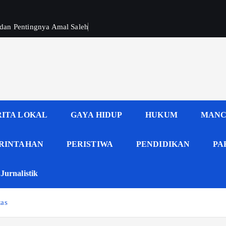
 dan Pentingnya Amal Saleh
RITA LOKAL
GAYA HIDUP
HUKUM
MANC
RINTAHAN
PERISTIWA
PENDIDIKAN
PA
Jurnalistik
tas