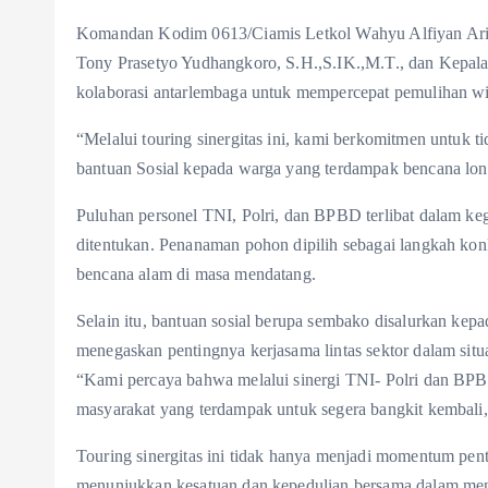
Komandan Kodim 0613/Ciamis Letkol Wahyu Alfiyan Aris
Tony Prasetyo Yudhangkoro, S.H.,S.IK.,M.T., dan Kepal
kolaborasi antarlembaga untuk mempercepat pemulihan w
“Melalui touring sinergitas ini, kami berkomitmen untuk
bantuan Sosial kepada warga yang terdampak bencana lon
Puluhan personel TNI, Polri, dan BPBD terlibat dalam keg
ditentukan. Penanaman pohon dipilih sebagai langkah ko
bencana alam di masa mendatang.
Selain itu, bantuan sosial berupa sembako disalurkan k
menegaskan pentingnya kerjasama lintas sektor dalam situas
“Kami percaya bahwa melalui sinergi TNI- Polri dan BP
masyarakat yang terdampak untuk segera bangkit kembali
Touring sinergitas ini tidak hanya menjadi momentum pent
menunjukkan kesatuan dan kepedulian bersama dalam menj