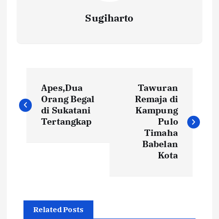
Sugiharto
N
Apes,Dua
Tawuran
a
Orang Begal
Remaja di
di Sukatani
Kampung
v
Tertangkap
Pulo
Timaha
i
Babelan
Kota
g
a
Related Posts