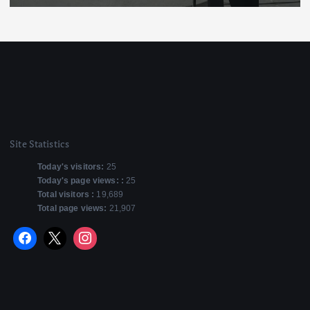
Site Statistics
Today's visitors:
25
Today's page views: :
25
Total visitors :
19,689
Total page views:
21,907