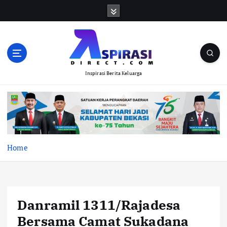
S
k
i
p
t
o
Inspirasi Berita Keluarga
c
o
n
t
e
n
t
Home
Danramil 1311/Rajadesa
Bersama Camat Sukadana