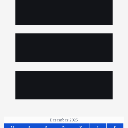
Desember 2023
M
S
S
R
K
J
S