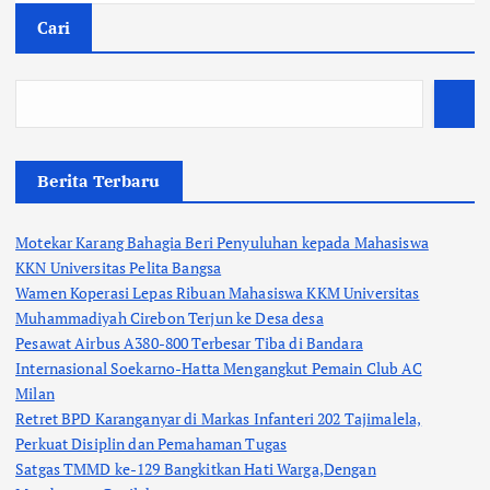
Cari
Berita Terbaru
Motekar Karang Bahagia Beri Penyuluhan kepada Mahasiswa
KKN Universitas Pelita Bangsa
Wamen Koperasi Lepas Ribuan Mahasiswa KKM Universitas
Muhammadiyah Cirebon Terjun ke Desa desa
Pesawat Airbus A380-800 Terbesar Tiba di Bandara
Internasional Soekarno-Hatta Mengangkut Pemain Club AC
Milan
Retret BPD Karanganyar di Markas Infanteri 202 Tajimalela,
Perkuat Disiplin dan Pemahaman Tugas
Satgas TMMD ke-129 Bangkitkan Hati Warga,Dengan