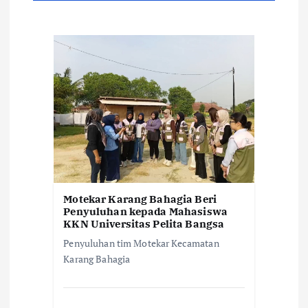
s
i
p
o
s
Motekar Karang Bahagia Beri
Penyuluhan kepada Mahasiswa
KKN Universitas Pelita Bangsa
Penyuluhan tim Motekar Kecamatan
Karang Bahagia