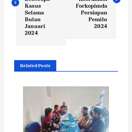
i
Kasus
Forkopimda
Selama
Persiapan
Bulan
Pemilu
g
Januari
2024
2024
a
s
i
Related Posts
p
o
s