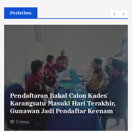
Peristiwa
Dua Orang Pendaki Yang Hilang d
,
Gunung Piramid, Ditemukan
m
Meninggal
5 views