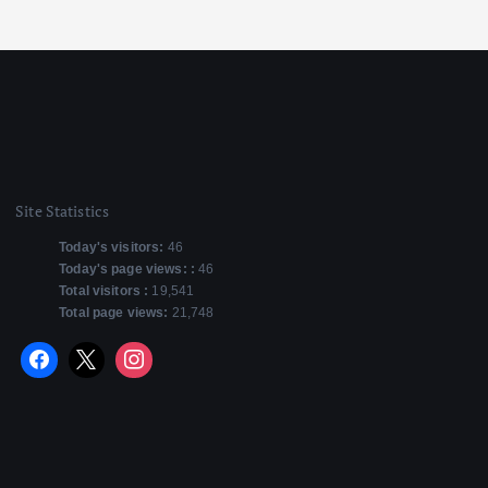
Site Statistics
Today's visitors:
46
Today's page views: :
46
Total visitors :
19,541
Total page views:
21,748