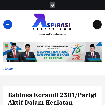
S
k
i
p
t
o
Inspirasi Berita Keluarga
c
o
n
t
e
n
t
Home
Babinsa Koramil 2501/Parigi
Aktif Dalam Kegiatan