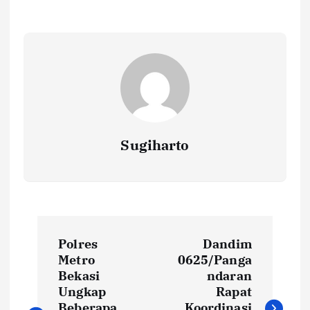
Sugiharto
N
Polres
Dandim
a
Metro
0625/Panga
Bekasi
ndaran
v
Ungkap
Rapat
Beberapa
Koordinasi