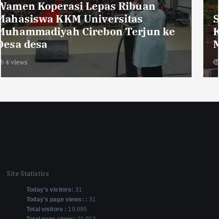
Sambut HUT RI ke-81,Warga Dusun
Krajan Tengah Pasang Bendera
Merah Putih Sepanjang 600 Meter
9 views
Site Statistics
Today's visitors:
31
Today's page views: :
31
Total visitors :
19,695