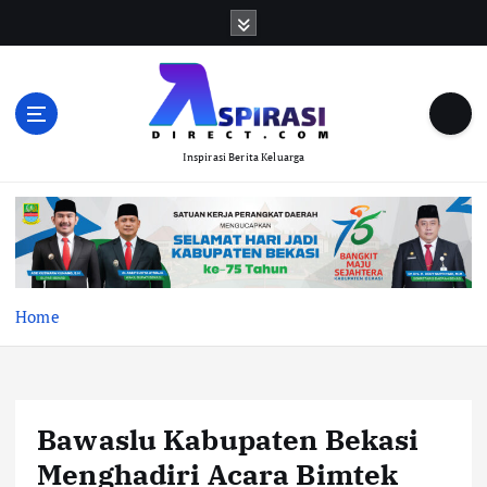
S
k
i
p
t
o
Inspirasi Berita Keluarga
c
o
n
t
e
n
t
Home
Bawaslu Kabupaten Bekasi
Menghadiri Acara Bimtek