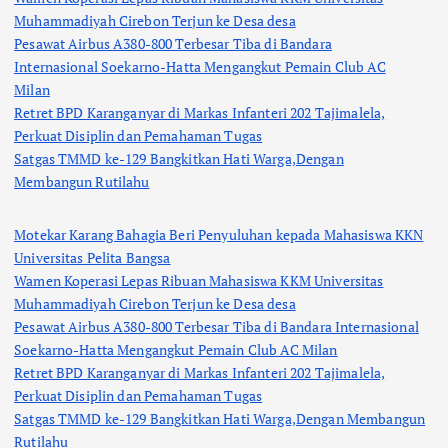
Muhammadiyah Cirebon Terjun ke Desa desa
Pesawat Airbus A380-800 Terbesar Tiba di Bandara
Internasional Soekarno-Hatta Mengangkut Pemain Club AC
Milan
Retret BPD Karanganyar di Markas Infanteri 202 Tajimalela,
Perkuat Disiplin dan Pemahaman Tugas
Satgas TMMD ke-129 Bangkitkan Hati Warga,Dengan
Membangun Rutilahu
Motekar Karang Bahagia Beri Penyuluhan kepada Mahasiswa KKN
Universitas Pelita Bangsa
Wamen Koperasi Lepas Ribuan Mahasiswa KKM Universitas
Muhammadiyah Cirebon Terjun ke Desa desa
Pesawat Airbus A380-800 Terbesar Tiba di Bandara Internasional
Soekarno-Hatta Mengangkut Pemain Club AC Milan
Retret BPD Karanganyar di Markas Infanteri 202 Tajimalela,
Perkuat Disiplin dan Pemahaman Tugas
Satgas TMMD ke-129 Bangkitkan Hati Warga,Dengan Membangun
Rutilahu