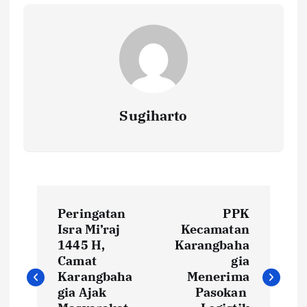
Sugiharto
N
Peringatan
PPK
a
Isra Mi’raj
Kecamatan
1445 H,
Karangbaha
v
Camat
gia
Karangbaha
Menerima
i
gia Ajak
Pasokan