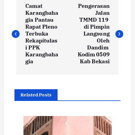
N
Camat
Pengerasan
a
Karangbaha
Jalan
gia Pantau
TMMD 119
v
Rapat Pleno
di Pimpin
Terbuka
Langsung
i
Rekapitulas
Oleh
i PPK
Dandim
Karangbaha
Kodim 0509
g
gia
Kab Bekasi
a
s
Related Posts
i
p
o