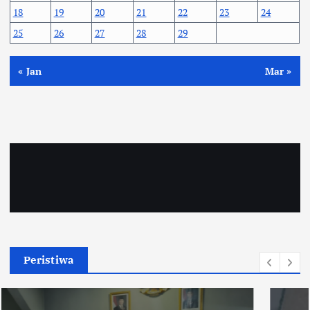
18
19
20
21
22
23
24
25
26
27
28
29
« Jan
Mar »
Peristiwa