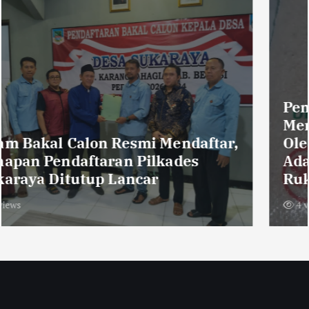
Pemberitaan Atas Nama Beras
Merek ‘NUR ‘Sudah Diklarifikasi
Oleh Pemilik Distributor, Tidak
Adanya Penimbangan Ulang, “Kami
Ruko Bukan Gudang”
4 views