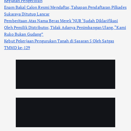
Kegiatan Pengecoran
Enam Bakal Calon Resmi Mendaftar, Tahapan Pendaftaran Pilkades
Sukaraya Ditutup Lancar
Pemberitaan Atas Nama Beras Merek ‘NUR ‘Sudah Diklarifikasi
Oleh Pemilik Distributor, Tidak Adanya Penimbangan Ulang, “Kami
Ruko Bukan Gudang”
Kebut Pekerjaan Pengurukan Tanah di Sasaran 5 Oleh Satgas
TMMD ke-129