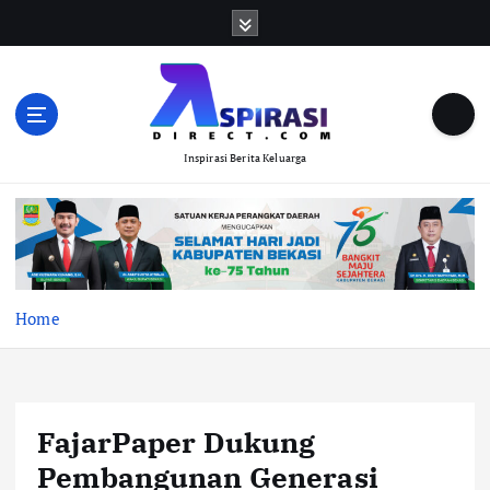
S
k
i
p
t
o
Inspirasi Berita Keluarga
c
o
n
t
e
n
t
Home
FajarPaper Dukung
Pembangunan Generasi