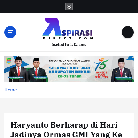
S
k
i
p
t
o
Inspirasi Berita Keluarga
c
o
n
t
e
n
t
Home
Haryanto Berharap di Hari
Jadinya Ormas GMI Yang Ke