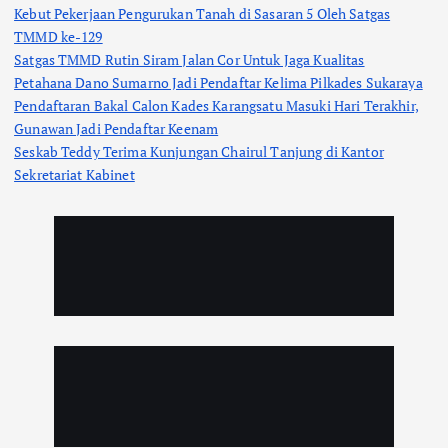
Kebut Pekerjaan Pengurukan Tanah di Sasaran 5 Oleh Satgas
TMMD ke-129
Satgas TMMD Rutin Siram Jalan Cor Untuk Jaga Kualitas
Petahana Dano Sumarno Jadi Pendaftar Kelima Pilkades Sukaraya
Pendaftaran Bakal Calon Kades Karangsatu Masuki Hari Terakhir,
Gunawan Jadi Pendaftar Keenam
Seskab Teddy Terima Kunjungan Chairul Tanjung di Kantor
Sekretariat Kabinet