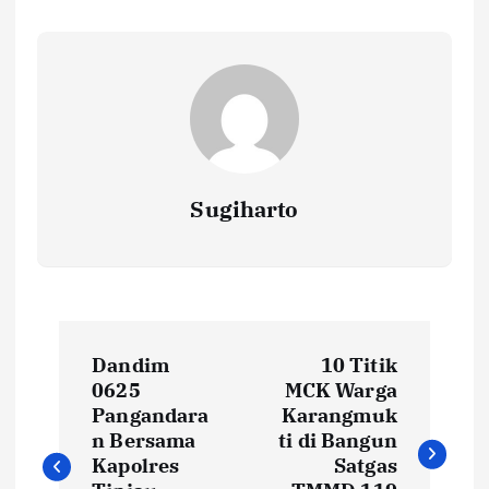
Sugiharto
N
Dandim
10 Titik
a
0625
MCK Warga
Pangandara
Karangmuk
v
n Bersama
ti di Bangun
Kapolres
Satgas