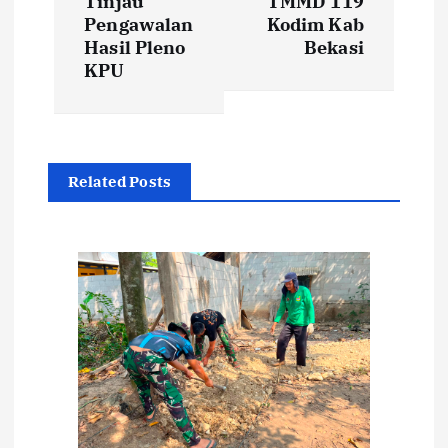
i
Tinjau
TMMD 119
Pengawalan
Kodim Kab
Hasil Pleno
Bekasi
g
KPU
a
s
Related Posts
i
p
o
s