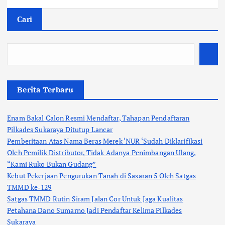
Cari
Berita Terbaru
Enam Bakal Calon Resmi Mendaftar, Tahapan Pendaftaran
Pilkades Sukaraya Ditutup Lancar
Pemberitaan Atas Nama Beras Merek ‘NUR ‘Sudah Diklarifikasi
Oleh Pemilik Distributor, Tidak Adanya Penimbangan Ulang,
“Kami Ruko Bukan Gudang”
Kebut Pekerjaan Pengurukan Tanah di Sasaran 5 Oleh Satgas
TMMD ke-129
Satgas TMMD Rutin Siram Jalan Cor Untuk Jaga Kualitas
Petahana Dano Sumarno Jadi Pendaftar Kelima Pilkades
Sukaraya