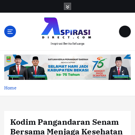
S
k
i
p
t
o
Inspirasi Berita Keluarga
c
o
n
t
e
n
t
Home
Kodim Pangandaran Senam
Bersama Menjaga Kesehatan