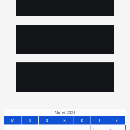
Maret 2024
M
S
S
R
K
J
S
1
2