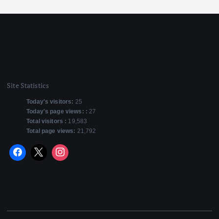
Site Statistics
Today's visitors:
25
Today's page views: :
27
Total visitors :
19,583
Total page views:
21,792