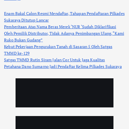
Enam Bakal Calon Resmi Mendaftar, Tahapan Pendaftaran Pilkades
Sukaraya Ditutup Lancar
Pemberitaan Atas Nama Beras Merek ‘NUR ‘Sudah Diklarifikasi
Oleh Pemilik Distributor, Tidak Adanya Penimbangan Ulang, “Kami
Ruko Bukan Gudang”
Kebut Pekerjaan Pengurukan Tanah di Sasaran 5 Oleh Satgas
TMMD ke-129
Satgas TMMD Rutin Siram Jalan Cor Untuk Jaga Kualitas
Petahana Dano Sumarno Jadi Pendaftar Kelima Pilkades Sukaraya