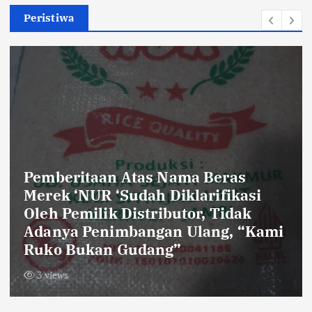
Peristiwa
Petahana Dano Sumarno Jadi
Pendaftar Kelima Pilkades
Sukaraya
4 views