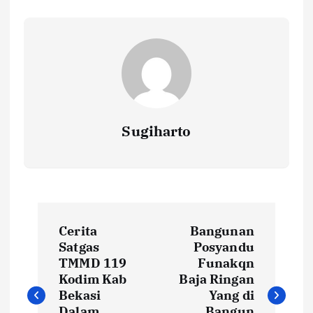
Sugiharto
N
Cerita
Bangunan
a
Satgas
Posyandu
TMMD 119
Funakqn
v
Kodim Kab
Baja Ringan
Bekasi
Yang di
Dalam
Bangun