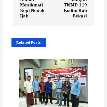
i
Menikmati
TMMD 119
Kopi Nenek
Kodim Kab
g
Ijah
Bekasi
a
s
Related Posts
i
p
o
s