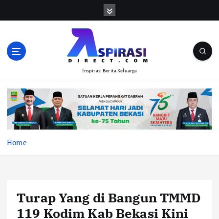
S
k
i
p
t
o
Inspirasi Berita Keluarga
c
o
n
t
e
n
t
Home
Turap Yang di Bangun TMMD
119 Kodim Kab Bekasi Kini