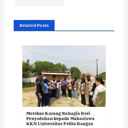
a
s
Related Posts
i
p
o
s
Motekar Karang Bahagia Beri
Penyuluhan kepada Mahasiswa
KKN Universitas Pelita Bangsa