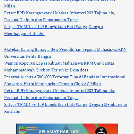
Milan
Retret BPD Karanganyar di Markas Infanteri 202 Tajimalela,
Perkuat Disiplin dan Pemahaman Tugas
Satgas TMMD ke-129 Bangkitkan Hati Warga,Dengan
Membangun Rutilahu
Motekar Karang Bahagia Beri Penyuluhan kepada Mahasiswa KKN
Universitas Pelita Bangsa
Wamen Koperasi Lepas Ribuan Mahasiswa KKM Universitas
Muhammadiyah Cirebon Terjun ke Desa desa
Pesawat Airbus A380-800 Terbesar Tiba di Bandara Internasional
Soekarno-Hatta Mengangkut Pemain Club AC Milan
Retret BPD Karanganyar di Markas Infanteri 202 Tajimalela,
Perkuat Disiplin dan Pemahaman Tugas
Satgas TMMD ke-129 Bangkitkan Hati Warga,Dengan Membangun
Rutilahu