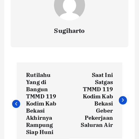
Sugiharto
N
Rutilahu
Saat Ini
a
Yang di
Satgas
Bangun
TMMD 119
v
TMMD 119
Kodim Kab
Kodim Kab
Bekasi
i
Bekasi
Geber
Akhirnya
Pekerjaan
Rampung
Saluran Air
g
Siap Huni