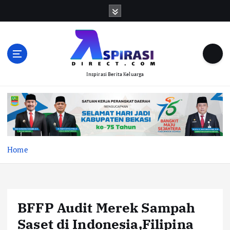
S
k
i
p
t
o
Inspirasi Berita Keluarga
c
o
n
t
e
n
t
Home
BFFP Audit Merek Sampah
Saset di Indonesia,Filipina