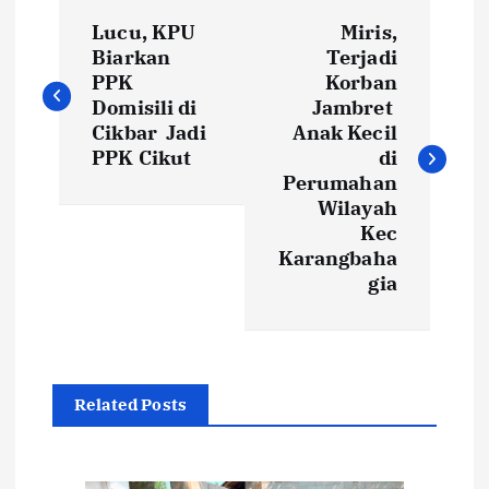
N
Lucu, KPU
Miris,
a
Biarkan
Terjadi
PPK
Korban
v
Domisili di
Jambret
Cikbar Jadi
Anak Kecil
i
PPK Cikut
di
Perumahan
Wilayah
g
Kec
Karangbaha
a
gia
s
i
Related Posts
p