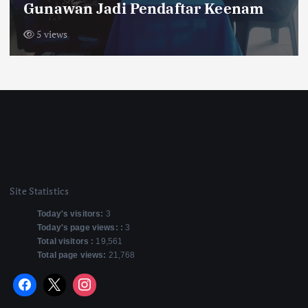
Meninggal
8 views
Site Statistics
Today's visitors:
3
Today's page views: :
3
Total visitors :
19,561
Total page views:
21,768