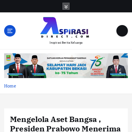
S
k
i
p
t
o
Inspirasi Berita Keluarga
c
o
n
t
e
n
t
Home
Mengelola Aset Bangsa ,
Presiden Prabowo Menerima