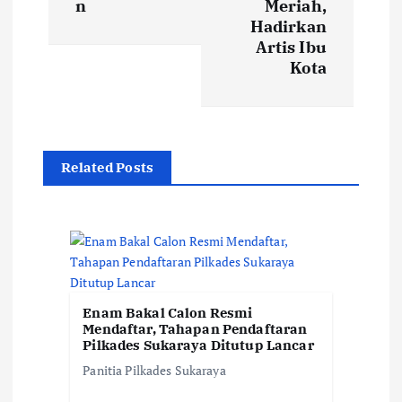
n
Meriah,
g
Hadirkan
Artis Ibu
a
Kota
s
i
Related Posts
p
o
s
Enam Bakal Calon Resmi
Mendaftar, Tahapan Pendaftaran
Pilkades Sukaraya Ditutup Lancar
Panitia Pilkades Sukaraya