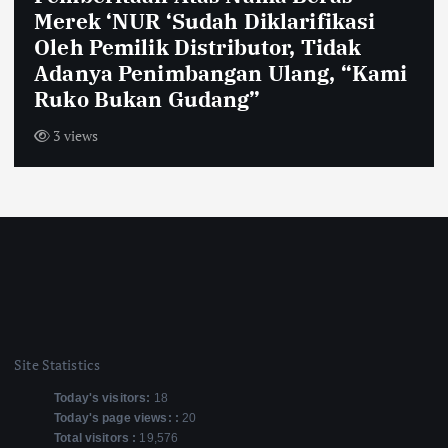
Merek ‘NUR ‘Sudah Diklarifikasi
Oleh Pemilik Distributor, Tidak
Adanya Penimbangan Ulang, “Kami
Ruko Bukan Gudang”
3 views
Site Statistics
Today's visitors:
18
Today's page views: :
20
Total visitors :
19,576