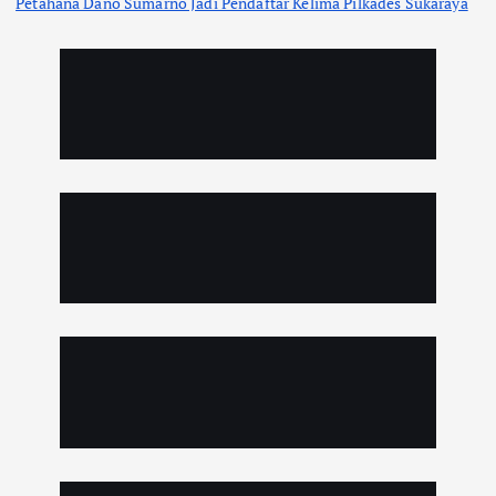
Petahana Dano Sumarno Jadi Pendaftar Kelima Pilkades Sukaraya