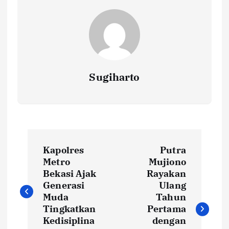
Sugiharto
N
Kapolres
Putra
a
Metro
Mujiono
Bekasi Ajak
Rayakan
v
Generasi
Ulang
Muda
Tahun
i
Tingkatkan
Pertama
Kedisiplina
dengan