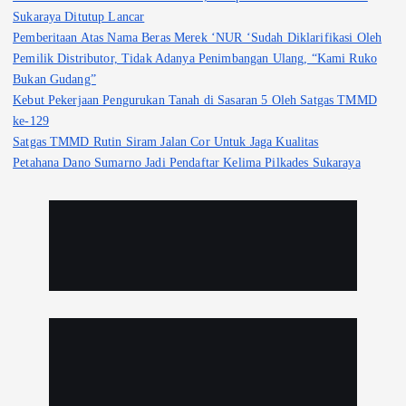
Sukaraya Ditutup Lancar
Pemberitaan Atas Nama Beras Merek ‘NUR ‘Sudah Diklarifikasi Oleh
Pemilik Distributor, Tidak Adanya Penimbangan Ulang, “Kami Ruko
Bukan Gudang”
Kebut Pekerjaan Pengurukan Tanah di Sasaran 5 Oleh Satgas TMMD
ke-129
Satgas TMMD Rutin Siram Jalan Cor Untuk Jaga Kualitas
Petahana Dano Sumarno Jadi Pendaftar Kelima Pilkades Sukaraya