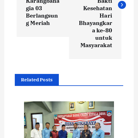
i
Karangbaha
Bakti
gia 03
Kesehatan
g
Berlangsun
Hari
g Meriah
Bhayangkar
a
a ke-80
untuk
s
Masyarakat
i
p
Related Posts
o
s