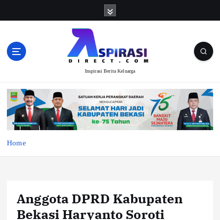
S
k
i
p
t
o
Inspirasi Berita Keluarga
c
o
n
t
e
n
t
Home
Anggota DPRD Kabupaten
Bekasi Haryanto Soroti