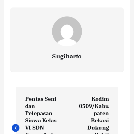
Sugiharto
N
Pentas Seni
Kodim
a
dan
0509/Kabu
Pelepasan
paten
v
Siswa Kelas
Bekasi
VI SDN
Dukung