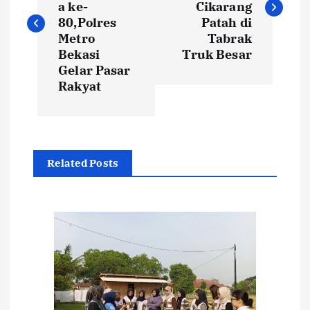
v
a ke-
Cikarang
80,Polres
Patah di
i
Metro
Tabrak
Bekasi
Truk Besar
Gelar Pasar
g
Rakyat
a
s
Related Posts
i
p
o
s