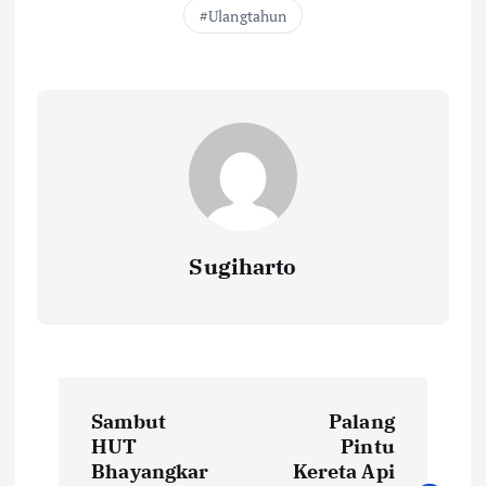
Ulangtahun
Sugiharto
N
Sambut
Palang
a
HUT
Pintu
Bhayangkar
Kereta Api