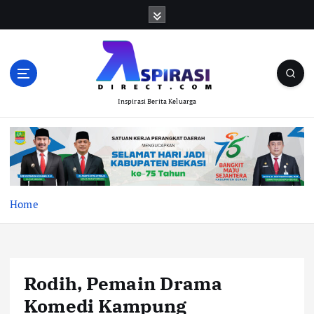
S
k
i
p
t
o
Inspirasi Berita Keluarga
c
o
n
t
e
n
t
Home
Rodih, Pemain Drama
Komedi Kampung