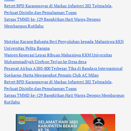
Retret BPD Karanganyar di Markas Infanteri 202 Tajimalela,
Perkuat Disiplin dan Pemahaman Tugas
Satgas TMMD ke-129 Bangkitkan Hati Warga,Dengan
Membangun Rutilahu
Motekar Karang Bahagia Beri Penyuluhan kepada Mahasiswa KKN
Universitas Pelita Bangsa
Wamen Koperasi Lepas Ribuan Mahasiswa KKM Universitas
Muhammadiyah Cirebon Terjun ke Desa desa
Pesawat Airbus A380-800 Terbesar Tiba di Bandara Internasional
Soekarno-Hatta Mengangkut Pemain Club AC Milan
Retret BPD Karanganyar di Markas Infanteri 202 Tajimalela,
Perkuat Disiplin dan Pemahaman Tugas
Satgas TMMD ke-129 Bangkitkan Hati Warga,Dengan Membangun
Rutilahu