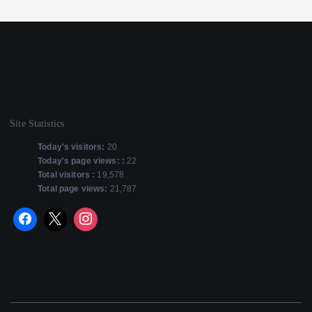
Site Statistics
Today's visitors:
20
Today's page views: :
22
Total visitors :
19,578
Total page views:
21,787