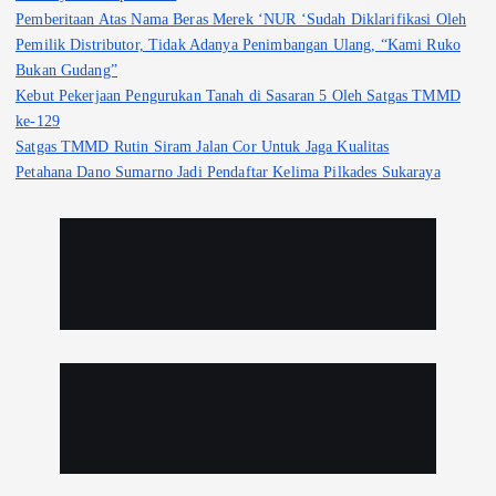
Pemberitaan Atas Nama Beras Merek ‘NUR ‘Sudah Diklarifikasi Oleh
Pemilik Distributor, Tidak Adanya Penimbangan Ulang, “Kami Ruko
Bukan Gudang”
Kebut Pekerjaan Pengurukan Tanah di Sasaran 5 Oleh Satgas TMMD
ke-129
Satgas TMMD Rutin Siram Jalan Cor Untuk Jaga Kualitas
Petahana Dano Sumarno Jadi Pendaftar Kelima Pilkades Sukaraya