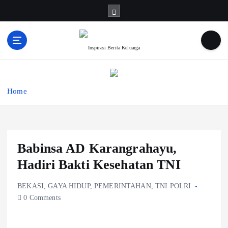
S
k
i
p
Inspirasi Berita Keluarga
t
o
c
o
Home
n
t
e
n
Babinsa AD Karangrahayu,
t
Hadiri Bakti Kesehatan TNI
BEKASI
,
GAYA HIDUP
,
PEMERINTAHAN
,
TNI POLRI
0 Comments