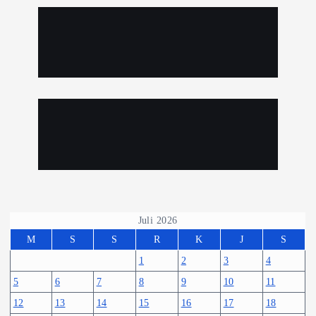
Juli 2026
M
S
S
R
K
J
S
1
2
3
4
5
6
7
8
9
10
11
12
13
14
15
16
17
18