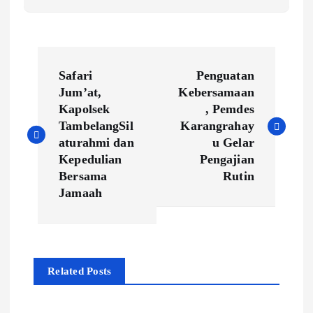
N
Safari
Penguatan
a
Jum’at,
Kebersamaan
Kapolsek
, Pemdes
v
TambelangSil
Karangrahay
aturahmi dan
u Gelar
i
Kepedulian
Pengajian
Bersama
Rutin
g
Jamaah
a
s
Related Posts
i