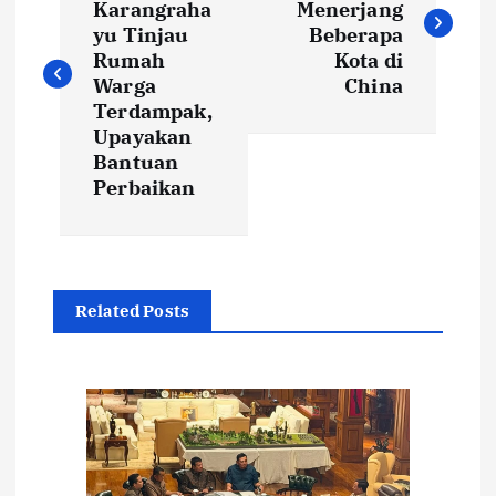
Karangraha
Menerjang
v
yu Tinjau
Beberapa
Rumah
Kota di
i
Warga
China
Terdampak,
Upayakan
g
Bantuan
Perbaikan
a
s
i
Related Posts
p
o
s