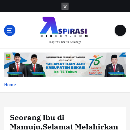
S
k
i
p
t
o
Inspirasi Berita Keluarga
c
o
n
t
e
n
t
Home
Seorang Ibu di
Mamuju,Selamat Melahirkan