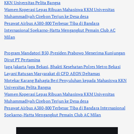
KKN Universitas Pelita Bangsa
Wamen Koperasi Lepas Ribuan Mahasiswa KKM Universitas
Muhammadiyah Cirebon Terjun ke Desa desa
Pesawat Airbus A380-800 Terbesar Tiba di Bandara
Internasional Soekarno-Hatta Mengangkut Pemain Club AC
Milan
Program Mandatori B50, Presiden Prabowo Menerima Kunjungan
Dirut PT Pertamina
Jaga Jakarta Jaga Bekasi, Bhakti Kesehatan Polres Metro Bekasi
Layani Ratusan Masyarakat di CFD AEON Deltamas
Motekar Karang Bahagia Beri Penyuluhan kepada Mahasiswa KKN
Universitas Pelita Bangsa
Wamen Koperasi Lepas Ribuan Mahasiswa KKM Universitas
Muhammadiyah Cirebon Terjun ke Desa desa
Pesawat Airbus A380-800 Terbesar Tiba di Bandara Internasional
Soekarno-Hatta Mengangkut Pemain Club AC Milan