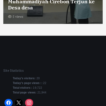
Krajan Tengah Pasang Bendera
Merah Putih Sepanjang 600 Meter
11 views
Site Statistics
Today's visitors:
20
Today's page views: :
22
Total visitors :
19,722
Total page views:
21,944