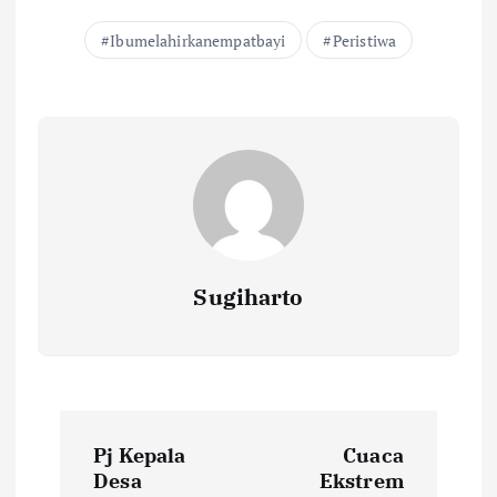
Ibumelahirkanempatbayi
Peristiwa
Sugiharto
N
Pj Kepala
Cuaca
a
Desa
Ekstrem