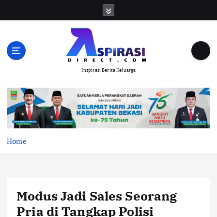
S
k
i
p
t
o
Inspirasi Berita Keluarga
c
o
n
t
e
n
t
Home
Modus Jadi Sales Seorang
Pria di Tangkap Polisi