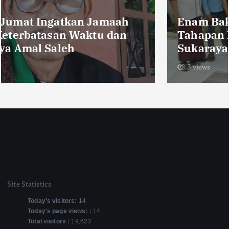
Enam Bakal Calon Resmi Mendaftar,
Tahapan Pendaftaran Pilkades
Sukaraya Ditutup Lancar
3 views
Site Statistics
Today's visitors:
14
Today's page views: :
14
Total visitors :
19,623