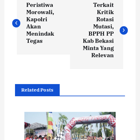
Peristiwa
Terkait
a
Morowali,
Kritik
Kapolri
Rotasi
v
Akan
Mutasi,
Menindak
BPPH PP
i
Tegas
Kab Bekasi
Minta Yang
Relevan
g
a
s
Related Posts
i
p
o