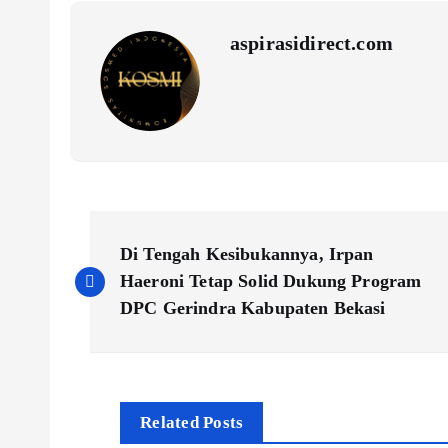
aspirasidirect.com
N
Di Tengah Kesibukannya, Irpan
a
Haeroni Tetap Solid Dukung Program
DPC Gerindra Kabupaten Bekasi
v
i
Related Posts