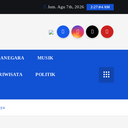
Jum. Agu 7th, 2026
2:27:05 AM
ANEGARA
MUSIK
RIWISATA
POLITIK
aya