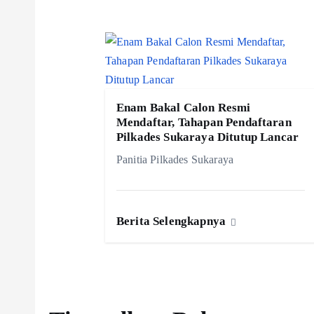
g
a
s
Enam Bakal Calon Resmi
i
Mendaftar, Tahapan Pendaftaran
Pilkades Sukaraya Ditutup Lancar
p
Panitia Pilkades Sukaraya
o
Berita Selengkapnya
s