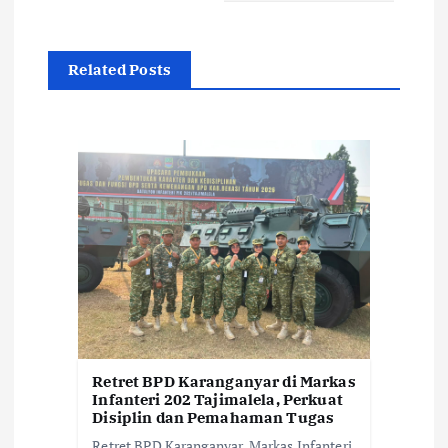
a
s
Related Posts
i
p
o
s
Retret BPD Karanganyar di Markas
Infanteri 202 Tajimalela, Perkuat
Disiplin dan Pemahaman Tugas
Retret BPD Karanganyar, Markas Infanteri