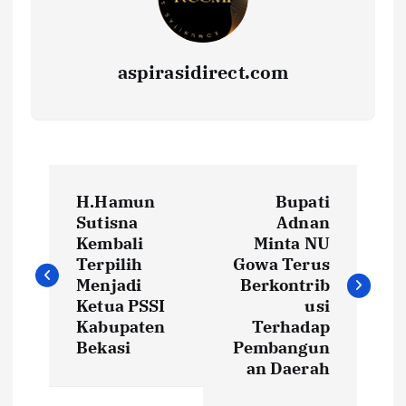
aspirasidirect.com
N
H.Hamun
Bupati
a
Sutisna
Adnan
Kembali
Minta NU
v
Terpilih
Gowa Terus
Menjadi
Berkontrib
i
Ketua PSSI
usi
Kabupaten
Terhadap
Bekasi
Pembangun
g
an Daerah