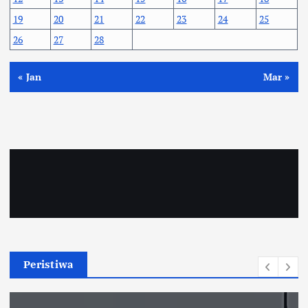
19
20
21
22
23
24
25
26
27
28
« Jan
Mar »
Peristiwa