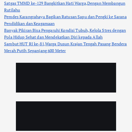
Satgas TMMD ke-129 Bangkitkan Hati Warga,Dengan Membangun
Rutilahu
Pemdes Karangrahayu Bagikan Ratusan Sapu dan Pengki ke Sarana
Pendidikan dan Keagamaan
Banyak Pikiran Bisa Pengaruhi Kondisi Tubuh, Kelola Stres dengan
Pola Hidup Sehat dan Mendekatkan Diri kepada Allah
Sambut HUT RI ke-81,Warga Dusun Krajan Tengah Pasang Bendera
Merah Putih Sepanjang 600 Meter