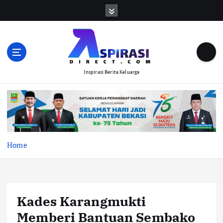
S
k
i
p
t
o
Inspirasi Berita Keluarga
c
o
n
t
e
n
t
Home
Kades Karangmukti
Memberi Bantuan Sembako