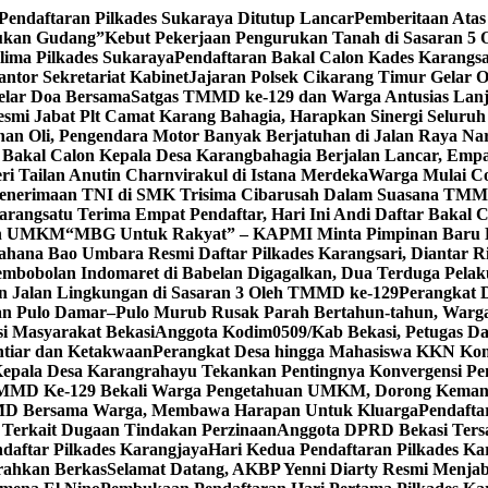
endaftaran Pilkades Sukaraya Ditutup Lancar
Pemberitaan Atas
Bukan Gudang”
Kebut Pekerjaan Pengurukan Tanah di Sasaran 5
lima Pilkades Sukaraya
Pendaftaran Bakal Calon Kades Karangsa
ntor Sekretariat Kabinet
Jajaran Polsek Cikarang Timur Gelar O
elar Doa Bersama
Satgas TMMD ke-129 dan Warga Antusias Lanj
smi Jabat Plt Camat Karang Bahagia, Harapkan Sinergi Seluru
an Oli, Pengendara Motor Banyak Berjatuhan di Jalan Raya Na
 Bakal Calon Kepala Desa Karangbahagia Berjalan Lancar, Emp
 Tailan Anutin Charnvirakul di Istana Merdeka
Warga Mulai C
 Penerimaan TNI di SMK Trisima Cibarusah Dalam Suasana TMM
Karangsatu Terima Empat Pendaftar, Hari Ini Andi Daftar Bakal 
dan UMKM
“MBG Untuk Rakyat” – KAPMI Minta Pimpinan Baru
ahana Bao Umbara Resmi Daftar Pilkades Karangsari, Diantar 
embobolan Indomaret di Babelan Digagalkan, Dua Terduga Pela
n Jalan Lingkungan di Sasaran 3 Oleh TMMD ke-129
Perangkat 
an Pulo Damar–Pulo Murub Rusak Parah Bertahun-tahun, Warga
si Masyarakat Bekasi
Anggota Kodim0509/Kab Bekasi, Petugas 
htiar dan Ketakwaan
Perangkat Desa hingga Mahasiswa KKN Kom
Kepala Desa Karangrahayu Tekankan Pentingnya Konvergensi Pe
MD Ke-129 Bekali Warga Pengetahuan UMKM, Dorong Kemand
D Bersama Warga, Membawa Harapan Untuk Kluarga
Pendafta
a Terkait Dugaan Tindakan Perzinaan
Anggota DPRD Bekasi Ters
aftar Pilkades Karangjaya
Hari Kedua Pendaftaran Pilkades Ka
rahkan Berkas
Selamat Datang, AKBP Yenni Diarty Resmi Menjab