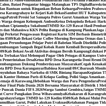
omena El Nino
Pembukaan Pendaftaran Hari Pertama Pilkades Ka
Calon, Batasi Pengantar hingga Matangkan TPS Digital
Bareskri
 dan Bantuan untuk Ringankan Beban Keluarga
Presiden Prabowo
a Karangrahayu ke Kejari Kab Bekasi
Sambut HUT Kabupaten B
baga
Patroli Presisi Sat Samapta Polres Garut Amankan Warga Y
an Warga dengan Kelompok Ambon
Ketua Dekopinda Bekasi: Har
puhan Ciptamulya Sukabumi
TMMD Ke-129 Rawat Hasil Pembangu
mdes dan Mahasiswa KKN Pelita Bangsa di Kampung Plaukan
Jaga 
gi Perketat Pengawasan Registrasi Kartu SIM Berbasis Biometri
ndim 0509/Kab Bekasi Gelar Coffee Morning Bersama Ormas dan
aan Perundungan Pelajar Putri di Babelan Masih Diselidiki Polis
 Pembuangan Sampah Ilegal Kobak Rante Kembali Beroperasi
Ketu
/Kab Bekasi Awali Aktivitas dengan Bersih Kampung
Edukasi 
rta Terbakar
Aksi Melompati Pagar Oleh Petugas di Kampus Unive
an Pemerintahan Desa
Ketua BPD Desa Karangsetia Doni Resmi Dil
s Pembangunan Dukung Pemberdayaan Masyarakat
Cegah Kenakal
gota BPD Desa Karanganyar
Babinsa Koramil 09/Cibarusah Mo
enyuluhan Bahaya Narkoba di SMK Bintang Harapan
Kegiatan T
 Kantor Hotman Paris di Kelapa Gading, Polisi Siaga Amankan
emaja di Karawang,Hebohkan Warga dan Para Pengendara
Pres
ar Final Piala Dunia 2026 Bersama Masyarakat di Distrik 1 Mei
e Puncak Dunia FIFA 2026
Warga Sambut Gembira,Satgas TMMD 
iat Curve Pangkalan Desa Wibawamulya
Kebakaran di Karangra
ngrahayu
Satgas TMMD ke-129 Kodim 0509/Kab Bekasi Mulai Pen
amulihan Garut, Polisi Lakukan Evakuasi
Ketahanan Pangan Tidak