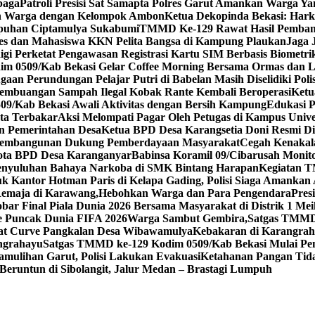
baga
Patroli Presisi Sat Samapta Polres Garut Amankan Warga Y
an Warga dengan Kelompok Ambon
Ketua Dekopinda Bekasi: Har
puhan Ciptamulya Sukabumi
TMMD Ke-129 Rawat Hasil Pembangu
mdes dan Mahasiswa KKN Pelita Bangsa di Kampung Plaukan
Jaga 
gi Perketat Pengawasan Registrasi Kartu SIM Berbasis Biometri
ndim 0509/Kab Bekasi Gelar Coffee Morning Bersama Ormas dan
aan Perundungan Pelajar Putri di Babelan Masih Diselidiki Polis
 Pembuangan Sampah Ilegal Kobak Rante Kembali Beroperasi
Ketu
/Kab Bekasi Awali Aktivitas dengan Bersih Kampung
Edukasi 
rta Terbakar
Aksi Melompati Pagar Oleh Petugas di Kampus Unive
an Pemerintahan Desa
Ketua BPD Desa Karangsetia Doni Resmi Dil
s Pembangunan Dukung Pemberdayaan Masyarakat
Cegah Kenakal
gota BPD Desa Karanganyar
Babinsa Koramil 09/Cibarusah Mo
enyuluhan Bahaya Narkoba di SMK Bintang Harapan
Kegiatan T
 Kantor Hotman Paris di Kelapa Gading, Polisi Siaga Amankan
emaja di Karawang,Hebohkan Warga dan Para Pengendara
Pres
ar Final Piala Dunia 2026 Bersama Masyarakat di Distrik 1 Mei
e Puncak Dunia FIFA 2026
Warga Sambut Gembira,Satgas TMMD 
iat Curve Pangkalan Desa Wibawamulya
Kebakaran di Karangra
ngrahayu
Satgas TMMD ke-129 Kodim 0509/Kab Bekasi Mulai Pen
amulihan Garut, Polisi Lakukan Evakuasi
Ketahanan Pangan Tidak
Beruntun di Sibolangit, Jalur Medan – Brastagi Lumpuh