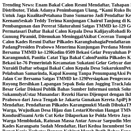
Skip
Trending News:
Enam Bakal Calon Resmi Mendaftar, Tahapan P
to
Distributor, Tidak Adanya Penimbangan Ulang, “Kami Ruko 
content
Untuk Jaga Kualitas
Petahana Dano Sumarno Jadi Pendaftar Ke
Keenam
Seskab Teddy Terima Kunjungan Chairul Tanjung di Ka
Pembangunan dan Pererat Silaturahmi Satgas TMMD ke-129 G
Permatasari Daftar Bakal Calon Kepala Desa Kalijaya
Rohadi Re
Gunung Piramid, Ditemukan Meninggal
Akibat Ceceran Tumpah
Calon Kades Resmi Daftar Pilkades Karangbahagia
Pendaftaran
Padang
Presiden Prabowo Menerima Kunjungan Perdana Menteri
Bersama TMMD ke-129
Kodim 0509 Bekasi Gelar Penyuluhan
Karangmukti, Panitia Catat Tiga Bakal Calon
Panitia Pilkades 
Bekasi ke-76 Pemerintah Kecamatan Sukatani Gelar Gebyar 
Nuraidi Daftar sebagai Bakal Calon Kepala Desa Sukarukun
Pet
Pelabuhan Samarinda, Kapal Kosong Tanpa Penumpang
Aksi P
Jalan Cor Bersama Satgas TMMD ke-129
Persiapkan Pengecora
Royong Bersihkan Lapangan Sepak Bola dan Jogging Track
Jal
Besar Gelar Diskusi Publik Bahas Sumber Informasi untuk Solu
Sukamulya
Ustaz Munandar: Rezeki Harus Dijemput dengan Ik
Prabowo dari Jawa Tengah ke Jakarta Gunakan Kereta Api
Pj 
Mendaftar, Pendaftaran Pilkades Karangmukti Masih Dibuka
TM
Warga, Wujudkan Desa Hijau dan Lestari
Obrolan Hangat TMM
Kondusif
Suami Artis Cut Keke Dilaporkan ke Polda Metro Jay
Warga Membludak, Ratusan Massa Antar Anwar Saepudin Mend
Kades Karangsatu Sudah Mendaftar, Hari Kedua Incumbent Se