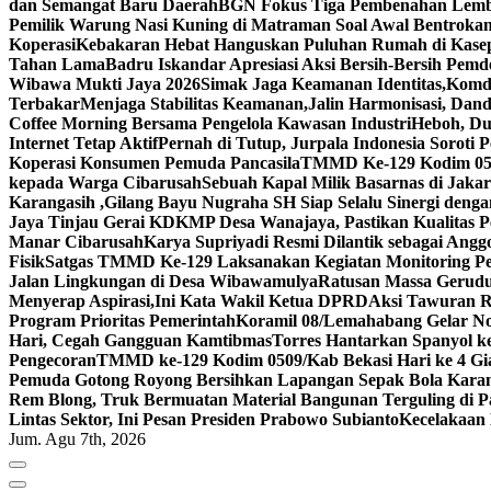
dan Semangat Baru Daerah
BGN Fokus Tiga Pembenahan Lem
Pemilik Warung Nasi Kuning di Matraman Soal Awal Bentrok
Koperasi
Kebakaran Hebat Hanguskan Puluhan Rumah di Kase
Tahan Lama
Badru Iskandar Apresiasi Aksi Bersih-Bersih Pe
Wibawa Mukti Jaya 2026
Simak Jaga Keamanan Identitas,Komdi
Terbakar
Menjaga Stabilitas Keamanan,Jalin Harmonisasi, Da
Coffee Morning Bersama Pengelola Kawasan Industri
Heboh, Dug
Internet Tetap Aktif
Pernah di Tutup, Jurpala Indonesia Soroti
Koperasi Konsumen Pemuda Pancasila
TMMD Ke-129 Kodim 0509
kepada Warga Cibarusah
Sebuah Kapal Milik Basarnas di Jaka
Karangasih ,Gilang Bayu Nugraha SH Siap Selalu Sinergi deng
Jaya Tinjau Gerai KDKMP Desa Wanajaya, Pastikan Kualita
Manar Cibarusah
Karya Supriyadi Resmi Dilantik sebagai Ang
Fisik
Satgas TMMD Ke-129 Laksanakan Kegiatan Monitoring P
Jalan Lingkungan di Desa Wibawamulya
Ratusan Massa Geruduk
Menyerap Aspirasi,Ini Kata Wakil Ketua DPRD
Aksi Tawuran R
Program Prioritas Pemerintah
Koramil 08/Lemahabang Gelar Nob
Hari, Cegah Gangguan Kamtibmas
Torres Hantarkan Spanyol k
Pengecoran
TMMD ke-129 Kodim 0509/Kab Bekasi Hari ke 4 G
Pemuda Gotong Royong Bersihkan Lapangan Sepak Bola Kara
Rem Blong, Truk Bermuatan Material Bangunan Terguling di P
Lintas Sektor, Ini Pesan Presiden Prabowo Subianto
Kecelakaan 
Jum. Agu 7th, 2026