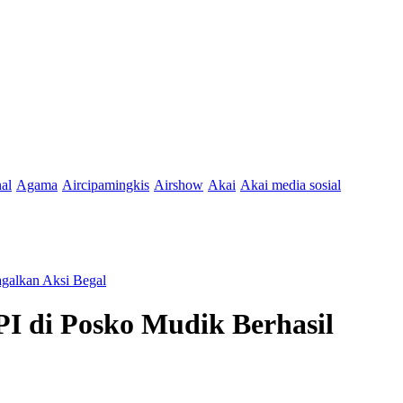
nal
Agama
Aircipamingkis
Airshow
Akai
Akai media sosial
galkan Aksi Begal
I di Posko Mudik Berhasil