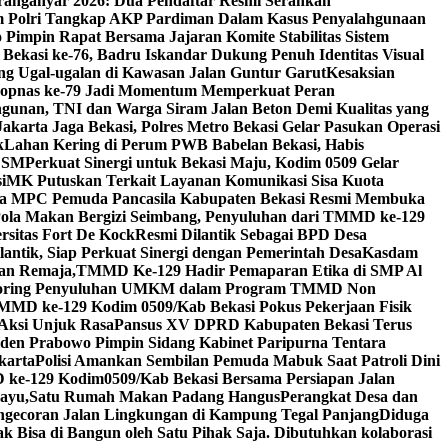
ranganyar 2026: Dua Pendaftar Resmi Serahkan
m Polri Tangkap AKP Pardiman Dalam Kasus Penyalahgunaan
 Pimpin Rapat Bersama Jajaran Komite Stabilitas Sistem
ekasi ke-76, Badru Iskandar Dukung Penuh Identitas Visual
ang Ugal-ugalan di Kawasan Jalan Guntur Garut
Kesaksian
kopnas ke-79 Jadi Momentum Memperkuat Peran
nan, TNI dan Warga Siram Jalan Beton Demi Kualitas yang
Jakarta Jaga Bekasi, Polres Metro Bekasi Gelar Pasukan Operasi
k
Lahan Kering di Perum PWB Babelan Bekasi, Habis
 LSM
Perkuat Sinergi untuk Bekasi Maju, Kodim 0509 Gelar
i
MK Putuskan Terkait Layanan Komunikasi Sisa Kuota
a MPC Pemuda Pancasila Kabupaten Bekasi Resmi Membuka
Pola Makan Bergizi Seimbang, Penyuluhan dari TMMD ke-129
rsitas Fort De Kock
Resmi Dilantik Sebagai BPD Desa
antik, Siap Perkuat Sinergi dengan Pemerintah Desa
Kasdam
an Remaja,TMMD Ke-129 Hadir Pemaparan Etika di SMP Al
nitoring Penyuluhan UMKM dalam Program TMMD Non
MMD ke-129 Kodim 0509/Kab Bekasi Pokus Pekerjaan Fisik
 Aksi Unjuk Rasa
Pansus XV DPRD Kabupaten Bekasi Terus
iden Prabowo Pimpin Sidang Kabinet Paripurna Tentara
karta
Polisi Amankan Sembilan Pemuda Mabuk Saat Patroli Dini
ke-129 Kodim0509/Kab Bekasi Bersama Persiapan Jalan
hayu,Satu Rumah Makan Padang Hangus
Perangkat Desa dan
gecoran Jalan Lingkungan di Kampung Tegal Panjang
Diduga
 Bisa di Bangun oleh Satu Pihak Saja. Dibutuhkan kolaborasi