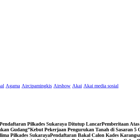
nal
Agama
Aircipamingkis
Airshow
Akai
Akai media sosial
endaftaran Pilkades Sukaraya Ditutup Lancar
Pemberitaan Atas
Bukan Gudang”
Kebut Pekerjaan Pengurukan Tanah di Sasaran 5
lima Pilkades Sukaraya
Pendaftaran Bakal Calon Kades Karangsa