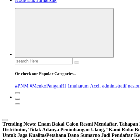
Kode Etik Jurnalistik
Search
for:
Or check our Popular Categories...
#PNM #MenkoPanganRI
1muharam
Aceh
administratif nasio
Trending News:
Enam Bakal Calon Resmi Mendaftar, Tahapan P
Distributor, Tidak Adanya Penimbangan Ulang, “Kami Ruko 
Untuk Jaga Kualitas
Petahana Dano Sumarno Jadi Pendaftar Ke