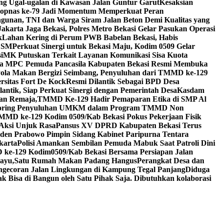
ang Ugal-ugalan di Kawasan Jalan Guntur Garut
Kesaksian
kopnas ke-79 Jadi Momentum Memperkuat Peran
nan, TNI dan Warga Siram Jalan Beton Demi Kualitas yang
Jakarta Jaga Bekasi, Polres Metro Bekasi Gelar Pasukan Operasi
k
Lahan Kering di Perum PWB Babelan Bekasi, Habis
 LSM
Perkuat Sinergi untuk Bekasi Maju, Kodim 0509 Gelar
i
MK Putuskan Terkait Layanan Komunikasi Sisa Kuota
a MPC Pemuda Pancasila Kabupaten Bekasi Resmi Membuka
Pola Makan Bergizi Seimbang, Penyuluhan dari TMMD ke-129
rsitas Fort De Kock
Resmi Dilantik Sebagai BPD Desa
antik, Siap Perkuat Sinergi dengan Pemerintah Desa
Kasdam
an Remaja,TMMD Ke-129 Hadir Pemaparan Etika di SMP Al
nitoring Penyuluhan UMKM dalam Program TMMD Non
MMD ke-129 Kodim 0509/Kab Bekasi Pokus Pekerjaan Fisik
 Aksi Unjuk Rasa
Pansus XV DPRD Kabupaten Bekasi Terus
iden Prabowo Pimpin Sidang Kabinet Paripurna Tentara
karta
Polisi Amankan Sembilan Pemuda Mabuk Saat Patroli Dini
ke-129 Kodim0509/Kab Bekasi Bersama Persiapan Jalan
hayu,Satu Rumah Makan Padang Hangus
Perangkat Desa dan
gecoran Jalan Lingkungan di Kampung Tegal Panjang
Diduga
 Bisa di Bangun oleh Satu Pihak Saja. Dibutuhkan kolaborasi