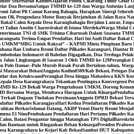
ntor Sekretariat Kabinet
Jajaran Polsek Cikarang Timur Gelar O
elar Doa Bersama
Satgas TMMD ke-129 dan Warga Antusias Lanj
smi Jabat Plt Camat Karang Bahagia, Harapkan Sinergi Seluru
an Oli, Pengendara Motor Banyak Berjatuhan di Jalan Raya Na
 Bakal Calon Kepala Desa Karangbahagia Berjalan Lancar, Emp
 Tailan Anutin Charnvirakul di Istana Merdeka
Warga Mulai C
 Penerimaan TNI di SMK Trisima Cibarusah Dalam Suasana TMM
Karangsatu Terima Empat Pendaftar, Hari Ini Andi Daftar Bakal 
dan UMKM
“MBG Untuk Rakyat” – KAPMI Minta Pimpinan Baru
ahana Bao Umbara Resmi Daftar Pilkades Karangsari, Diantar 
embobolan Indomaret di Babelan Digagalkan, Dua Terduga Pela
n Jalan Lingkungan di Sasaran 3 Oleh TMMD ke-129
Perangkat 
an Pulo Damar–Pulo Murub Rusak Parah Bertahun-tahun, Warga
si Masyarakat Bekasi
Anggota Kodim0509/Kab Bekasi, Petugas 
htiar dan Ketakwaan
Perangkat Desa hingga Mahasiswa KKN Kom
Kepala Desa Karangrahayu Tekankan Pentingnya Konvergensi Pe
MD Ke-129 Bekali Warga Pengetahuan UMKM, Dorong Kemand
D Bersama Warga, Membawa Harapan Untuk Kluarga
Pendafta
a Terkait Dugaan Tindakan Perzinaan
Anggota DPRD Bekasi Ters
aftar Pilkades Karangjaya
Hari Kedua Pendaftaran Pilkades Ka
rahkan Berkas
Selamat Datang, AKBP Yenni Diarty Resmi Menjab
omena El Nino
Pembukaan Pendaftaran Hari Pertama Pilkades Ka
Calon, Batasi Pengantar hingga Matangkan TPS Digital
Bareskri
 dan Bantuan untuk Ringankan Beban Keluarga
Presiden Prabowo
a Karangrahayu ke Kejari Kab Bekasi
Sambut HUT Kabupaten B