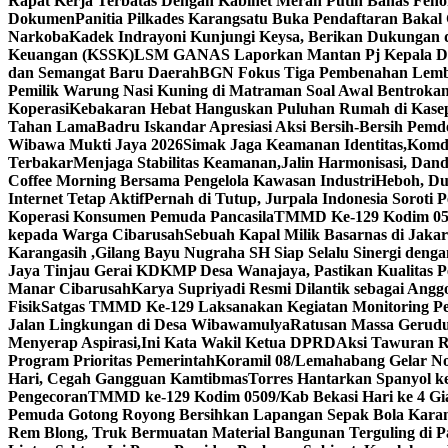
Rapat Kerja Terbatas Dengan Kabinet Merah Putih Bahas Fen
Dokumen
Panitia Pilkades Karangsatu Buka Pendaftaran Bakal 
Narkoba
Kadek Indrayoni Kunjungi Keysa, Berikan Dukungan
Keuangan (KSSK)
LSM GANAS Laporkan Mantan Pj Kepala Des
dan Semangat Baru Daerah
BGN Fokus Tiga Pembenahan Lem
Pemilik Warung Nasi Kuning di Matraman Soal Awal Bentrok
Koperasi
Kebakaran Hebat Hanguskan Puluhan Rumah di Kase
Tahan Lama
Badru Iskandar Apresiasi Aksi Bersih-Bersih Pe
Wibawa Mukti Jaya 2026
Simak Jaga Keamanan Identitas,Komdi
Terbakar
Menjaga Stabilitas Keamanan,Jalin Harmonisasi, Da
Coffee Morning Bersama Pengelola Kawasan Industri
Heboh, Dug
Internet Tetap Aktif
Pernah di Tutup, Jurpala Indonesia Soroti
Koperasi Konsumen Pemuda Pancasila
TMMD Ke-129 Kodim 0509
kepada Warga Cibarusah
Sebuah Kapal Milik Basarnas di Jaka
Karangasih ,Gilang Bayu Nugraha SH Siap Selalu Sinergi deng
Jaya Tinjau Gerai KDKMP Desa Wanajaya, Pastikan Kualita
Manar Cibarusah
Karya Supriyadi Resmi Dilantik sebagai Ang
Fisik
Satgas TMMD Ke-129 Laksanakan Kegiatan Monitoring P
Jalan Lingkungan di Desa Wibawamulya
Ratusan Massa Geruduk
Menyerap Aspirasi,Ini Kata Wakil Ketua DPRD
Aksi Tawuran R
Program Prioritas Pemerintah
Koramil 08/Lemahabang Gelar Nob
Hari, Cegah Gangguan Kamtibmas
Torres Hantarkan Spanyol k
Pengecoran
TMMD ke-129 Kodim 0509/Kab Bekasi Hari ke 4 G
Pemuda Gotong Royong Bersihkan Lapangan Sepak Bola Kara
Rem Blong, Truk Bermuatan Material Bangunan Terguling di P