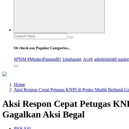
Search
for:
Or check our Popular Categories...
#PNM #MenkoPanganRI
1muharam
Aceh
administratif nasio
Home
Aksi Respon Cepat Petugas KNPI di Posko Mudik Berhasil Ga
Aksi Respon Cepat Petugas KNP
Gagalkan Aksi Begal
BEKASI