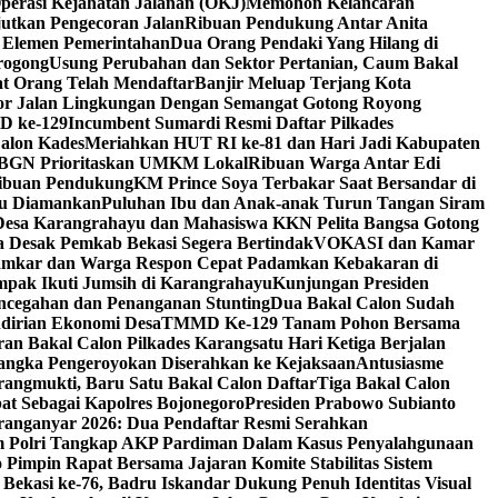
perasi Kejahatan Jalanan (OKJ)
Memohon Kelancaran
utkan Pengecoran Jalan
Ribuan Pendukung Antar Anita
h Elemen Pemerintahan
Dua Orang Pendaki Yang Hilang di
rogong
Usung Perubahan dan Sektor Pertanian, Caum Bakal
at Orang Telah Mendaftar
Banjir Meluap Terjang Kota
or Jalan Lingkungan Dengan Semangat Gotong Royong
D ke-129
Incumbent Sumardi Resmi Daftar Pilkades
Calon Kades
Meriahkan HUT RI ke-81 dan Hari Jadi Kabupaten
 BGN Prioritaskan UMKM Lokal
Ribuan Warga Antar Edi
Ribuan Pendukung
KM Prince Soya Terbakar Saat Bersandar di
ku Diamankan
Puluhan Ibu dan Anak-anak Turun Tangan Siram
Desa Karangrahayu dan Mahasiswa KKN Pelita Bangsa Gotong
 Desak Pemkab Bekasi Segera Bertindak
VOKASI dan Kamar
Damkar dan Warga Respon Cepat Padamkan Kebakaran di
pak Ikuti Jumsih di Karangrahayu
Kunjungan Presiden
ncegahan dan Penanganan Stunting
Dua Bakal Calon Sudah
irian Ekonomi Desa
TMMD Ke-129 Tanam Pohon Bersama
ran Bakal Calon Pilkades Karangsatu Hari Ketiga Berjalan
angka Pengeroyokan Diserahkan ke Kejaksaan
Antusiasme
rangmukti, Baru Satu Bakal Calon Daftar
Tiga Bakal Calon
at Sebagai Kapolres Bojonegoro
Presiden Prabowo Subianto
ranganyar 2026: Dua Pendaftar Resmi Serahkan
m Polri Tangkap AKP Pardiman Dalam Kasus Penyalahgunaan
 Pimpin Rapat Bersama Jajaran Komite Stabilitas Sistem
ekasi ke-76, Badru Iskandar Dukung Penuh Identitas Visual