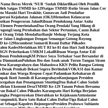
 Nama Beras Merek ‘NUR ‘Sudah Diklarifikasi Oleh Pemilik
 Oleh Satgas TMMD ke-129
Satgas TMMD Rutin Siram Jalan Cor
tu Masuki Hari Terakhir, Gunawan Jadi Pendaftar
perasi Kejahatan Jalanan (OKJ)
Memohon Kelancaran
utkan Pengecoran Jalan
Ribuan Pendukung Antar Anita
h Elemen Pemerintahan
Dua Orang Pendaki Yang Hilang di
rogong
Usung Perubahan dan Sektor Pertanian, Caum Bakal
at Orang Telah Mendaftar
Banjir Meluap Terjang Kota
or Jalan Lingkungan Dengan Semangat Gotong Royong
D ke-129
Incumbent Sumardi Resmi Daftar Pilkades
Calon Kades
Meriahkan HUT RI ke-81 dan Hari Jadi Kabupaten
 BGN Prioritaskan UMKM Lokal
Ribuan Warga Antar Edi
Ribuan Pendukung
KM Prince Soya Terbakar Saat Bersandar di
ku Diamankan
Puluhan Ibu dan Anak-anak Turun Tangan Siram
Desa Karangrahayu dan Mahasiswa KKN Pelita Bangsa Gotong
 Desak Pemkab Bekasi Segera Bertindak
VOKASI dan Kamar
Damkar dan Warga Respon Cepat Padamkan Kebakaran di
pak Ikuti Jumsih di Karangrahayu
Kunjungan Presiden
ncegahan dan Penanganan Stunting
Dua Bakal Calon Sudah
irian Ekonomi Desa
TMMD Ke-129 Tanam Pohon Bersama
ran Bakal Calon Pilkades Karangsatu Hari Ketiga Berjalan
angka Pengeroyokan Diserahkan ke Kejaksaan
Antusiasme
rangmukti, Baru Satu Bakal Calon Daftar
Tiga Bakal Calon
at Sebagai Kapolres Bojonegoro
Presiden Prabowo Subianto