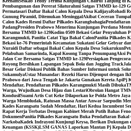
Keenam
Seskab Teddy Terima Kunjungan Chairul Tanjung di Ka
Pembangunan dan Pererat Silaturahmi Satgas TMMD ke-129 G
Permatasari Daftar Bakal Calon Kepala Desa Kalijaya
Rohadi Re
Gunung Piramid, Ditemukan Meninggal
Akibat Ceceran Tumpah
Calon Kades Resmi Daftar Pilkades Karangbahagia
Pendaftaran
Padang
Presiden Prabowo Menerima Kunjungan Perdana Menteri
Bersama TMMD ke-129
Kodim 0509 Bekasi Gelar Penyuluhan
Karangmukti, Panitia Catat Tiga Bakal Calon
Panitia Pilkades 
Bekasi ke-76 Pemerintah Kecamatan Sukatani Gelar Gebyar 
Nuraidi Daftar sebagai Bakal Calon Kepala Desa Sukarukun
Pet
Pelabuhan Samarinda, Kapal Kosong Tanpa Penumpang
Aksi P
Jalan Cor Bersama Satgas TMMD ke-129
Persiapkan Pengecora
Royong Bersihkan Lapangan Sepak Bola dan Jogging Track
Jal
Besar Gelar Diskusi Publik Bahas Sumber Informasi untuk Solu
Sukamulya
Ustaz Munandar: Rezeki Harus Dijemput dengan Ik
Prabowo dari Jawa Tengah ke Jakarta Gunakan Kereta Api
Pj 
Mendaftar, Pendaftaran Pilkades Karangmukti Masih Dibuka
TM
Warga, Wujudkan Desa Hijau dan Lestari
Obrolan Hangat TMM
Kondusif
Suami Artis Cut Keke Dilaporkan ke Polda Metro Jay
Warga Membludak, Ratusan Massa Antar Anwar Saepudin Mend
Kades Karangsatu Sudah Mendaftar, Hari Kedua Incumbent Se
Rapat Kerja Terbatas Dengan Kabinet Merah Putih Bahas Fen
Dokumen
Panitia Pilkades Karangsatu Buka Pendaftaran Bakal 
Narkoba
Kadek Indrayoni Kunjungi Keysa, Berikan Dukungan
Keuangan (KSSK)
LSM GANAS Laporkan Mantan Pj Kepala Des