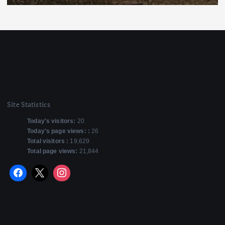
Site Statistics
Today's visitors:
20
Today's page views: :
26
Total visitors :
19,629
Total page views:
21,844