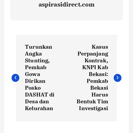
aspirasidirect.com
N
Turunkan
Kasus
a
Angka
Perpanjang
Stunting,
Kontrak,
v
Pemkab
KNPI Kab
Gowa
Bekasi:
i
Dirikan
Pemkab
Posko
Bekasi
DASHAT di
Harus
g
Desa dan
Bentuk Tim
Kelurahan
Investigasi
a
s