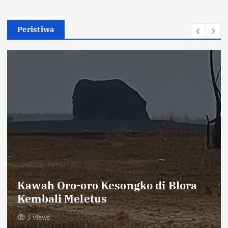
Peristiwa
Khutbah Jumat Ingatkan Jamaah
tentang Keterbatasan Waktu dan
Pentingnya Amal Saleh
4 views