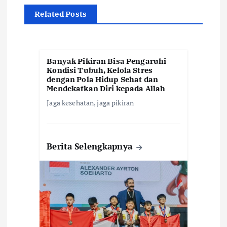
i
Related Posts
p
o
Banyak Pikiran Bisa Pengaruhi
Kondisi Tubuh, Kelola Stres
dengan Pola Hidup Sehat dan
s
Mendekatkan Diri kepada Allah
Jaga kesehatan, jaga pikiran
Berita Selengkapnya