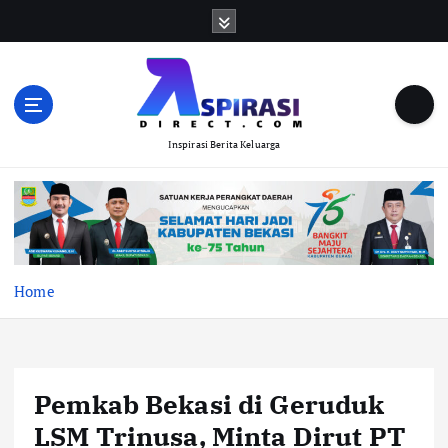
S
k
i
p
t
o
Inspirasi Berita Keluarga
c
o
n
t
e
n
t
Home
Pemkab Bekasi di Geruduk
LSM Trinusa, Minta Dirut PT