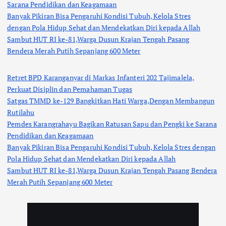
Sarana Pendidikan dan Keagamaan
Banyak Pikiran Bisa Pengaruhi Kondisi Tubuh, Kelola Stres
dengan Pola Hidup Sehat dan Mendekatkan Diri kepada Allah
Sambut HUT RI ke-81,Warga Dusun Krajan Tengah Pasang
Bendera Merah Putih Sepanjang 600 Meter
Retret BPD Karanganyar di Markas Infanteri 202 Tajimalela,
Perkuat Disiplin dan Pemahaman Tugas
Satgas TMMD ke-129 Bangkitkan Hati Warga,Dengan Membangun
Rutilahu
Pemdes Karangrahayu Bagikan Ratusan Sapu dan Pengki ke Sarana
Pendidikan dan Keagamaan
Banyak Pikiran Bisa Pengaruhi Kondisi Tubuh, Kelola Stres dengan
Pola Hidup Sehat dan Mendekatkan Diri kepada Allah
Sambut HUT RI ke-81,Warga Dusun Krajan Tengah Pasang Bendera
Merah Putih Sepanjang 600 Meter