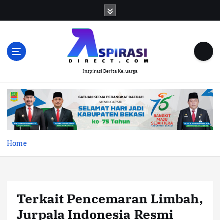
S
k
i
p
t
o
Inspirasi Berita Keluarga
c
o
n
t
e
n
t
Home
Terkait Pencemaran Limbah,
Jurpala Indonesia Resmi