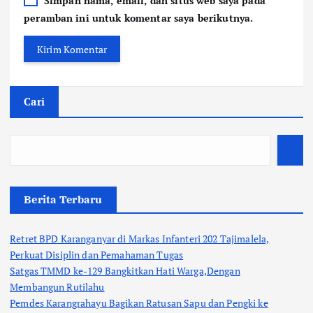
Simpan nama, email, dan situs web saya pada
peramban ini untuk komentar saya berikutnya.
Cari
Berita Terbaru
Retret BPD Karanganyar di Markas Infanteri 202 Tajimalela,
Perkuat Disiplin dan Pemahaman Tugas
Satgas TMMD ke-129 Bangkitkan Hati Warga,Dengan
Membangun Rutilahu
Pemdes Karangrahayu Bagikan Ratusan Sapu dan Pengki ke