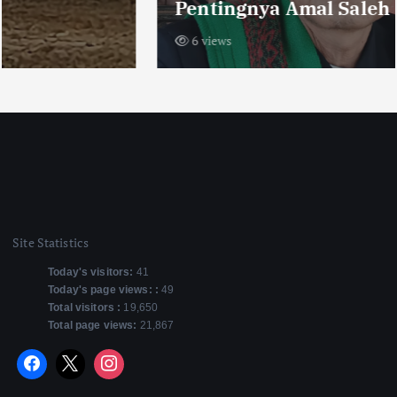
Pentingnya Amal Saleh
6 views
Site Statistics
Today's visitors:
41
Today's page views: :
49
Total visitors :
19,650
Total page views:
21,867