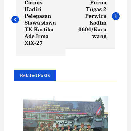
a
Ciamis
Purna
Hadiri
Tugas 2
v
Pelepasan
Perwira
Siswa siswa
Kodim
i
TK Kartika
0604/Kara
Ade Irma
wang
XIX-27
g
a
s
Related Posts
i
p
o