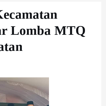
Kecamatan
lar Lomba MTQ
atan