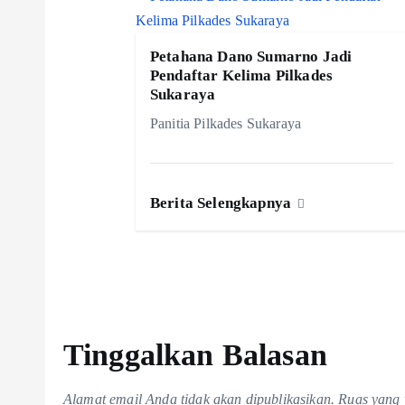
a
Petahana Dano Sumarno Jadi
s
Pendaftar Kelima Pilkades
Sukaraya
i
Panitia Pilkades Sukaraya
p
Berita Selengkapnya
o
s
Tinggalkan Balasan
Alamat email Anda tidak akan dipublikasikan.
Ruas yang 