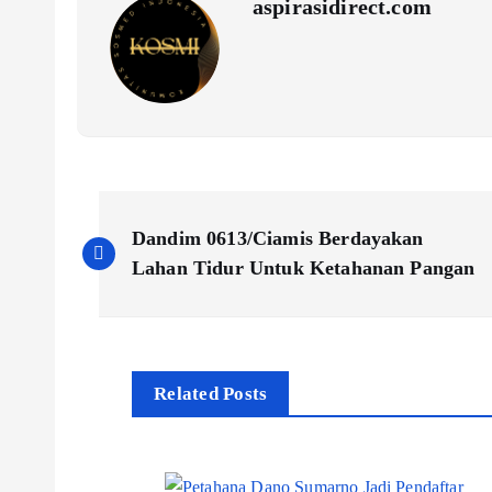
aspirasidirect.com
N
Dandim 0613/Ciamis Berdayakan
a
Lahan Tidur Untuk Ketahanan Pangan
v
i
Related Posts
g