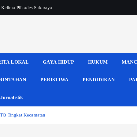
 Kelima Pilkades Sukaraya
RITA LOKAL
GAYA HIDUP
HUKUM
MANC
RINTAHAN
PERISTIWA
PENDIDIKAN
PA
Jurnalistik
MTQ Tingkat Kecamatan