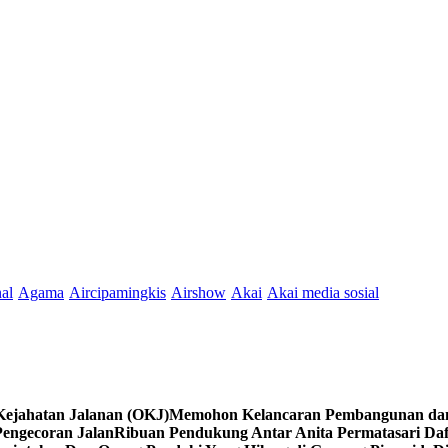
nal
Agama
Aircipamingkis
Airshow
Akai
Akai media sosial
Kejahatan Jalanan (OKJ)
Memohon Kelancaran Pembangunan dan 
engecoran Jalan
Ribuan Pendukung Antar Anita Permatasari Daf