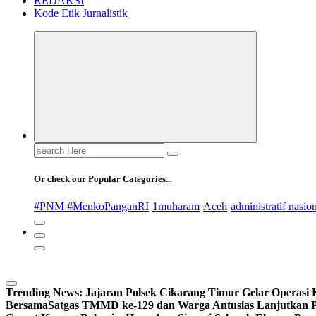
REDAKSI
Kode Etik Jurnalistik
Search
for:
Or check our Popular Categories...
#PNM #MenkoPanganRI
1muharam
Aceh
administratif nasio
Trending News:
Jajaran Polsek Cikarang Timur Gelar Operasi 
Bersama
Satgas TMMD ke-129 dan Warga Antusias Lanjutkan P