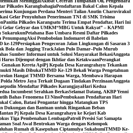
itemukan Meninggal
Akibat Ceceran Tumpahan Oli, Pengendara
tar Pilkades Karangbahagia
Pendaftaran Bakal Calon Kepala
erima Kunjungan Perdana Menteri Tailan Anutin Charnvirakul
kasi Gelar Penyuluhan Penerimaan TNI di SMK Trisima
on
Panitia Pilkades Karangsatu Terima Empat Pendaftar, Hari Ini
ani Gelar Gebyar dan UMKM
“MBG Untuk Rakyat” – KAPMI
sa Sukarukun
Petahana Bao Umbara Resmi Daftar Pilkades
pa Penumpang
Aksi Pembobolan Indomaret di Babelan
D ke-129
Persiapkan Pengecoran Jalan Lingkungan di Sasaran 3
k Bola dan Jogging Track
Jalan Pulo Damar–Pulo Murub
has Sumber Informasi untuk Solusi Masyarakat Bekasi
Anggota
 Harus Dijemput dengan Ikhtiar dan Ketakwaan
Perangkat
a Gunakan Kereta Api
Pj Kepala Desa Karangrahayu Tekankan
gmukti Masih Dibuka
TMMD Ke-129 Bekali Warga Pengetahuan
brolan Hangat TMMD Bersama Warga, Membawa Harapan
 Polda Metro Jaya Terkait Dugaan Tindakan Perzinaan
Anggota
epudin Mendaftar Pilkades Karangjaya
Hari Kedua
Kedua Incumbent Serahkan Berkas
Selamat Datang, AKBP Yenni
utih Bahas Fenomena El Nino
Pembukaan Pendaftaran Hari
Bakal Calon, Batasi Pengantar hingga Matangkan TPS
kan Dukungan dan Bantuan untuk Ringankan Beban
tan Pj Kepala Desa Karangrahayu ke Kejari Kab
kus Tiga Pembenahan Lembaga
Patroli Presisi Sat Samapta
traman Soal Awal Bentrokan Warga dengan Kelompok
uluhan Rumah di Kasepuhan Ciptamulya Sukabumi
TMMD Ke-