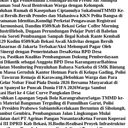
kus Tiga Pembenahan Lembaga
Patroli Presisi Sat Samapta
traman Soal Awal Bentrokan Warga dengan Kelompok
uluhan Rumah di Kasepuhan Ciptamulya Sukabumi
TMMD Ke-
ksi Bersih-Bersih Pemdes dan Mahasiswa KKN Pelita Bangsa di
amanan Identitas,Komdigi Perketat Pengawasan Registrasi
 Harmonisasi, Dandim 0509/Kab Bekasi Gelar Coffee Morning
ustri
Heboh, Dugaan Perundungan Pelajar Putri di Babelan
nesia Soroti Pembuangan Sampah Ilegal Kobak Rante Kembali
 Kodim 0509/Kab Bekasi Awali Aktivitas dengan Bersih
Basarnas di Jakarta Terbakar
Aksi Melompati Pagar Oleh
 Sinergi dengan Pemerintahan Desa
Ketua BPD Desa
ya, Pastikan Kualitas Pembangunan Dukung Pemberdayaan
mi Dilantik sebagai Anggota BPD Desa Karanganyar
Babinsa
atan Monitoring Penyuluhan Bahaya Narkoba di SMK Bintang
n Massa Geruduk Kantor Hotman Paris di Kelapa Gading, Polisi
i Tawuran Remaja di Karawang,Hebohkan Warga dan Para
elar Nobar Final Piala Dunia 2026 Bersama Masyarakat di
an Spanyol ke Puncak Dunia FIFA 2026
Warga Sambut
i Hari ke 4 Giat Curve Pangkalan Desa
rsihkan Lapangan Sepak Bola Karangrahayu
Satgas TMMD ke-
Material Bangunan Terguling di Pamulihan Garut, Polisi
an Presiden Prabowo Subianto
Kecelakaan Beruntun di Sibolangit,
ambut Gembira, Pembangunan Jalan Lingkungan Mulai
atan dari PT Agrinas Pangan Nusantara
Ketua Forum Koperasi
i III DPRD Kab Bekasi, H.Bodin:Realisasi Proyek Infrastruktur