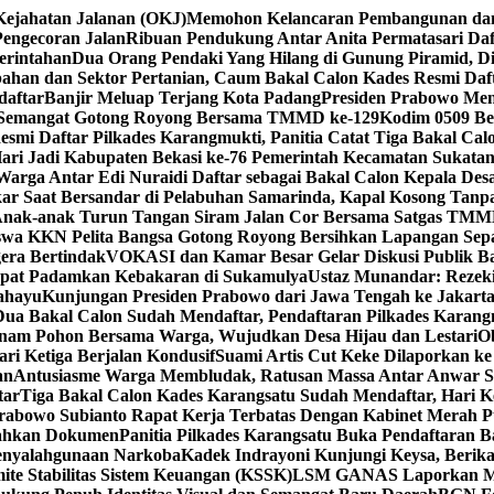
Kejahatan Jalanan (OKJ)
Memohon Kelancaran Pembangunan dan 
engecoran Jalan
Ribuan Pendukung Antar Anita Permatasari Daf
erintahan
Dua Orang Pendaki Yang Hilang di Gunung Piramid, D
ahan dan Sektor Pertanian, Caum Bakal Calon Kades Resmi Daf
daftar
Banjir Meluap Terjang Kota Padang
Presiden Prabowo Men
 Semangat Gotong Royong Bersama TMMD ke-129
Kodim 0509 Be
smi Daftar Pilkades Karangmukti, Panitia Catat Tiga Bakal Cal
ari Jadi Kabupaten Bekasi ke-76 Pemerintah Kecamatan Sukat
Warga Antar Edi Nuraidi Daftar sebagai Bakal Calon Kepala De
ar Saat Bersandar di Pelabuhan Samarinda, Kapal Kosong Tan
Anak-anak Turun Tangan Siram Jalan Cor Bersama Satgas TMM
wa KKN Pelita Bangsa Gotong Royong Bersihkan Lapangan Sepa
era Bertindak
VOKASI dan Kamar Besar Gelar Diskusi Publik Ba
epat Padamkan Kebakaran di Sukamulya
Ustaz Munandar: Rezeki
ahayu
Kunjungan Presiden Prabowo dari Jawa Tengah ke Jakart
Dua Bakal Calon Sudah Mendaftar, Pendaftaran Pilkades Karan
m Pohon Bersama Warga, Wujudkan Desa Hijau dan Lestari
O
ri Ketiga Berjalan Kondusif
Suami Artis Cut Keke Dilaporkan ke
an
Antusiasme Warga Membludak, Ratusan Massa Antar Anwar Sa
tar
Tiga Bakal Calon Kades Karangsatu Sudah Mendaftar, Hari 
Prabowo Subianto Rapat Kerja Terbatas Dengan Kabinet Merah P
rahkan Dokumen
Panitia Pilkades Karangsatu Buka Pendaftaran 
enyalahgunaan Narkoba
Kadek Indrayoni Kunjungi Keysa, Beri
te Stabilitas Sistem Keuangan (KSSK)
LSM GANAS Laporkan Man