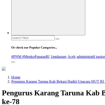
Search
for:
Or check our Popular Categories...
#PNM #MenkoPanganRI
1muharam
Aceh
administratif nasio
Home
Pengurus Karang Taruna Kab Bekasi Hadiri Upacara HUT RI 
Pengurus Karang Taruna Kab B
ke-78