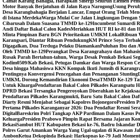
Camat Karang Bahagia, Harapkan Sinergi Seluruh Elemen Pem
Motor Banyak Berjatuhan di Jalan Raya Narogong
Usung Perub
Desa Karangbahagia Berjalan Lancar, Empat Orang Telah Men
di Istana Merdeka
Warga Mulai Cor Jalan Lingkungan Dengan
Cibarusah Dalam Suasana TMMD ke-129
Incumbent Sumardi Re
Andi Daftar Bakal Calon Kades
Meriahkan HUT RI ke-81 dan H
Minta Pimpinan Baru BGN Prioritaskan UMKM Lokal
Ribuan 
Karangsari, Diantar Ribuan Pendukung
KM Prince Soya Terbak
Digagalkan, Dua Terduga Pelaku Diamankan
Puluhan Ibu dan 
Oleh TMMD ke-129
Perangkat Desa Karangrahayu dan Mahasis
Rusak Parah Bertahun-tahun, Warga Desak Pemkab Bekasi Seg
Kodim0509/Kab Bekasi, Petugas Damkar dan Warga Respon C
Desa hingga Mahasiswa KKN Kompak Ikuti Jumsih di Karangr
Pentingnya Konvergensi Pencegahan dan Penanganan Stunting
UMKM, Dorong Kemandirian Ekonomi Desa
TMMD Ke-129 Tana
Untuk Kluarga
Pendaftaran Bakal Calon Pilkades Karangsatu Ha
DPRD Bekasi Tersangka Pengeroyokan Diserahkan ke Kejaksa
Pendaftaran Pilkades Karangmukti, Baru Satu Bakal Calon Daf
Diarty Resmi Menjabat Sebagai Kapolres Bojonegoro
Presiden 
Pertama Pilkades Karanganyar 2026: Dua Pendaftar Resmi Se
Digital
Bareskrim Polri Tangkap AKP Pardiman Dalam Kasus P
Keluarga
Presiden Prabowo Pimpin Rapat Bersama Jajaran Komi
Bekasi
Sambut HUT Kabupaten Bekasi ke-76, Badru Iskandar D
Polres Garut Amankan Warga Yang Ugal-ugalan di Kawasan Ja
Ambon
Ketua Dekopinda Bekasi: Harkopnas ke-79 Jadi Momen