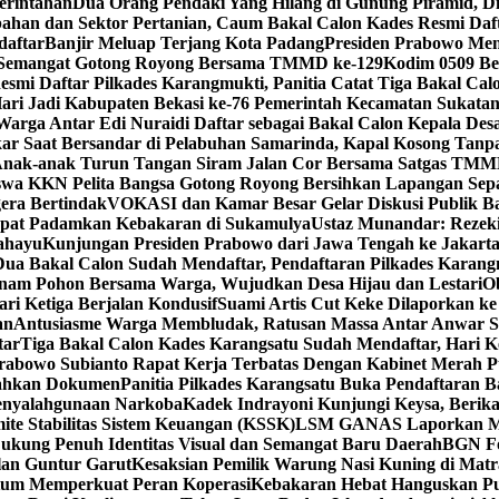
erintahan
Dua Orang Pendaki Yang Hilang di Gunung Piramid, D
ahan dan Sektor Pertanian, Caum Bakal Calon Kades Resmi Daf
daftar
Banjir Meluap Terjang Kota Padang
Presiden Prabowo Men
 Semangat Gotong Royong Bersama TMMD ke-129
Kodim 0509 Be
smi Daftar Pilkades Karangmukti, Panitia Catat Tiga Bakal Cal
ari Jadi Kabupaten Bekasi ke-76 Pemerintah Kecamatan Sukat
Warga Antar Edi Nuraidi Daftar sebagai Bakal Calon Kepala De
ar Saat Bersandar di Pelabuhan Samarinda, Kapal Kosong Tan
Anak-anak Turun Tangan Siram Jalan Cor Bersama Satgas TMM
wa KKN Pelita Bangsa Gotong Royong Bersihkan Lapangan Sepa
era Bertindak
VOKASI dan Kamar Besar Gelar Diskusi Publik Ba
epat Padamkan Kebakaran di Sukamulya
Ustaz Munandar: Rezeki
ahayu
Kunjungan Presiden Prabowo dari Jawa Tengah ke Jakart
Dua Bakal Calon Sudah Mendaftar, Pendaftaran Pilkades Karan
m Pohon Bersama Warga, Wujudkan Desa Hijau dan Lestari
O
ri Ketiga Berjalan Kondusif
Suami Artis Cut Keke Dilaporkan ke
an
Antusiasme Warga Membludak, Ratusan Massa Antar Anwar Sa
tar
Tiga Bakal Calon Kades Karangsatu Sudah Mendaftar, Hari 
Prabowo Subianto Rapat Kerja Terbatas Dengan Kabinet Merah P
rahkan Dokumen
Panitia Pilkades Karangsatu Buka Pendaftaran 
enyalahgunaan Narkoba
Kadek Indrayoni Kunjungi Keysa, Beri
te Stabilitas Sistem Keuangan (KSSK)
LSM GANAS Laporkan Man
ukung Penuh Identitas Visual dan Semangat Baru Daerah
BGN Fo
lan Guntur Garut
Kesaksian Pemilik Warung Nasi Kuning di Ma
tum Memperkuat Peran Koperasi
Kebakaran Hebat Hanguskan P