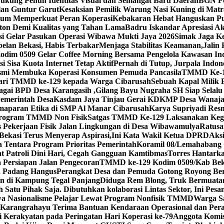
ukung Penuh Identitas Visual dan Semangat Baru Daerah
BGN Fo
lan Guntur Garut
Kesaksian Pemilik Warung Nasi Kuning di Ma
tum Memperkuat Peran Koperasi
Kebakaran Hebat Hanguskan P
ton Demi Kualitas yang Tahan Lama
Badru Iskandar Apresiasi A
asi Gelar Pasukan Operasi Wibawa Mukti Jaya 2026
Simak Jaga Ke
lan Bekasi, Habis Terbakar
Menjaga Stabilitas Keamanan,Jalin
Kodim 0509 Gelar Coffee Morning Bersama Pengelola Kawasan Ind
Sisa Kuota Internet Tetap Aktif
Pernah di Tutup, Jurpala Indo
smi Membuka Koperasi Konsumen Pemuda Pancasila
TMMD Ke-129
dari TMMD ke-129 kepada Warga Cibarusah
Sebuah Kapal Milik 
bagai BPD Desa Karangasih ,Gilang Bayu Nugraha SH Siap Selalu
Pemerintah Desa
Kasdam Jaya Tinjau Gerai KDKMP Desa Wanaja
aparan Etika di SMP Al Manar Cibarusah
Karya Supriyadi Res
Program TMMD Non Fisik
Satgas TMMD Ke-129 Laksanakan Kegi
Pekerjaan Fisik Jalan Lingkungan di Desa Wibawamulya
Ratusa
kasi Terus Menyerap Aspirasi,Ini Kata Wakil Ketua DPRD
Aks
 Tentara Program Prioritas Pemerintah
Koramil 08/Lemahabang G
 Patroli Dini Hari, Cegah Gangguan Kamtibmas
Torres Hantark
Persiapan Jalan Pengecoran
TMMD ke-129 Kodim 0509/Kab Bekas
 Padang Hangus
Perangkat Desa dan Pemuda Gotong Royong Be
an di Kampung Tegal Panjang
Diduga Rem Blong, Truk Bermuatan 
 Satu Pihak Saja. Dibutuhkan kolaborasi Lintas Sektor, Ini Pes
wa Nasionalisme Pelajar Lewat Program Nonfisik TMMD
Warga S
arangrahayu Terima Bantuan Kendaraan Operasional dan Peral
 Kerakyatan pada Peringatan Hari Koperasi ke-79
Anggota Komis