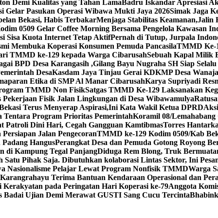
ton Demi Kualitas yang Tahan Lama
Badru Iskandar Apresiasi A
asi Gelar Pasukan Operasi Wibawa Mukti Jaya 2026
Simak Jaga Ke
lan Bekasi, Habis Terbakar
Menjaga Stabilitas Keamanan,Jalin
Kodim 0509 Gelar Coffee Morning Bersama Pengelola Kawasan Ind
Sisa Kuota Internet Tetap Aktif
Pernah di Tutup, Jurpala Indo
smi Membuka Koperasi Konsumen Pemuda Pancasila
TMMD Ke-129
dari TMMD ke-129 kepada Warga Cibarusah
Sebuah Kapal Milik 
bagai BPD Desa Karangasih ,Gilang Bayu Nugraha SH Siap Selalu
Pemerintah Desa
Kasdam Jaya Tinjau Gerai KDKMP Desa Wanaja
aparan Etika di SMP Al Manar Cibarusah
Karya Supriyadi Res
Program TMMD Non Fisik
Satgas TMMD Ke-129 Laksanakan Kegi
Pekerjaan Fisik Jalan Lingkungan di Desa Wibawamulya
Ratusa
kasi Terus Menyerap Aspirasi,Ini Kata Wakil Ketua DPRD
Aks
 Tentara Program Prioritas Pemerintah
Koramil 08/Lemahabang G
 Patroli Dini Hari, Cegah Gangguan Kamtibmas
Torres Hantark
Persiapan Jalan Pengecoran
TMMD ke-129 Kodim 0509/Kab Bekas
 Padang Hangus
Perangkat Desa dan Pemuda Gotong Royong Be
an di Kampung Tegal Panjang
Diduga Rem Blong, Truk Bermuatan 
 Satu Pihak Saja. Dibutuhkan kolaborasi Lintas Sektor, Ini Pes
wa Nasionalisme Pelajar Lewat Program Nonfisik TMMD
Warga S
arangrahayu Terima Bantuan Kendaraan Operasional dan Peral
 Kerakyatan pada Peringatan Hari Koperasi ke-79
Anggota Komis
 Badai Ujian Demi Merawat GUSTI Sang Cucu Tercinta
Bhabink