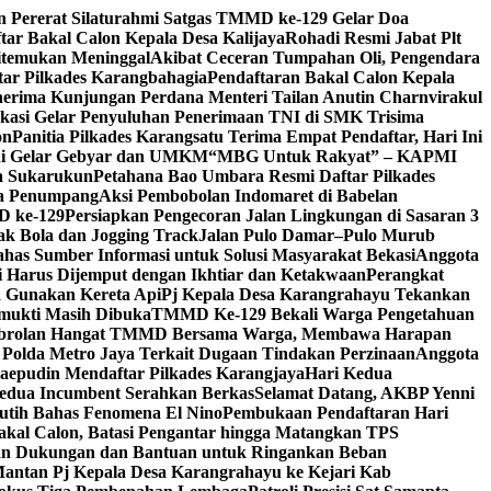
Pererat Silaturahmi Satgas TMMD ke-129 Gelar Doa
tar Bakal Calon Kepala Desa Kalijaya
Rohadi Resmi Jabat Plt
itemukan Meninggal
Akibat Ceceran Tumpahan Oli, Pengendara
tar Pilkades Karangbahagia
Pendaftaran Bakal Calon Kepala
erima Kunjungan Perdana Menteri Tailan Anutin Charnvirakul
kasi Gelar Penyuluhan Penerimaan TNI di SMK Trisima
on
Panitia Pilkades Karangsatu Terima Empat Pendaftar, Hari Ini
ani Gelar Gebyar dan UMKM
“MBG Untuk Rakyat” – KAPMI
sa Sukarukun
Petahana Bao Umbara Resmi Daftar Pilkades
pa Penumpang
Aksi Pembobolan Indomaret di Babelan
D ke-129
Persiapkan Pengecoran Jalan Lingkungan di Sasaran 3
k Bola dan Jogging Track
Jalan Pulo Damar–Pulo Murub
has Sumber Informasi untuk Solusi Masyarakat Bekasi
Anggota
 Harus Dijemput dengan Ikhtiar dan Ketakwaan
Perangkat
a Gunakan Kereta Api
Pj Kepala Desa Karangrahayu Tekankan
gmukti Masih Dibuka
TMMD Ke-129 Bekali Warga Pengetahuan
brolan Hangat TMMD Bersama Warga, Membawa Harapan
 Polda Metro Jaya Terkait Dugaan Tindakan Perzinaan
Anggota
epudin Mendaftar Pilkades Karangjaya
Hari Kedua
Kedua Incumbent Serahkan Berkas
Selamat Datang, AKBP Yenni
utih Bahas Fenomena El Nino
Pembukaan Pendaftaran Hari
Bakal Calon, Batasi Pengantar hingga Matangkan TPS
kan Dukungan dan Bantuan untuk Ringankan Beban
tan Pj Kepala Desa Karangrahayu ke Kejari Kab