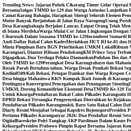
Skip
Trending News:
Jajaran Polsek Cikarang Timur Gelar Operasi 
to
Bersama
Satgas TMMD ke-129 dan Warga Antusias Lanjutkan P
content
Camat Karang Bahagia, Harapkan Sinergi Seluruh Elemen Pem
Motor Banyak Berjatuhan di Jalan Raya Narogong
Usung Perub
Desa Karangbahagia Berjalan Lancar, Empat Orang Telah Men
di Istana Merdeka
Warga Mulai Cor Jalan Lingkungan Dengan
Cibarusah Dalam Suasana TMMD ke-129
Incumbent Sumardi Re
Andi Daftar Bakal Calon Kades
Meriahkan HUT RI ke-81 dan H
Minta Pimpinan Baru BGN Prioritaskan UMKM Lokal
Ribuan 
Karangsari, Diantar Ribuan Pendukung
KM Prince Soya Terbak
Digagalkan, Dua Terduga Pelaku Diamankan
Puluhan Ibu dan 
Oleh TMMD ke-129
Perangkat Desa Karangrahayu dan Mahasis
Rusak Parah Bertahun-tahun, Warga Desak Pemkab Bekasi Seg
Kodim0509/Kab Bekasi, Petugas Damkar dan Warga Respon C
Desa hingga Mahasiswa KKN Kompak Ikuti Jumsih di Karangr
Pentingnya Konvergensi Pencegahan dan Penanganan Stunting
UMKM, Dorong Kemandirian Ekonomi Desa
TMMD Ke-129 Tana
Untuk Kluarga
Pendaftaran Bakal Calon Pilkades Karangsatu Ha
DPRD Bekasi Tersangka Pengeroyokan Diserahkan ke Kejaksa
Pendaftaran Pilkades Karangmukti, Baru Satu Bakal Calon Daf
Diarty Resmi Menjabat Sebagai Kapolres Bojonegoro
Presiden 
Pertama Pilkades Karanganyar 2026: Dua Pendaftar Resmi Se
Digital
Bareskrim Polri Tangkap AKP Pardiman Dalam Kasus P
Keluarga
Presiden Prabowo Pimpin Rapat Bersama Jajaran Komi