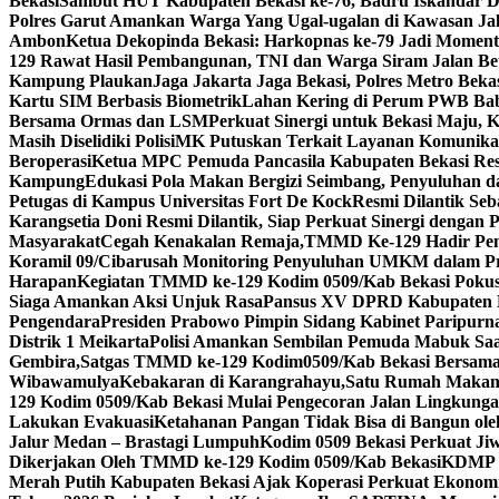
Bekasi
Sambut HUT Kabupaten Bekasi ke-76, Badru Iskandar D
Polres Garut Amankan Warga Yang Ugal-ugalan di Kawasan Ja
Ambon
Ketua Dekopinda Bekasi: Harkopnas ke-79 Jadi Momen
129 Rawat Hasil Pembangunan, TNI dan Warga Siram Jalan Be
Kampung Plaukan
Jaga Jakarta Jaga Bekasi, Polres Metro Bek
Kartu SIM Berbasis Biometrik
Lahan Kering di Perum PWB Babe
Bersama Ormas dan LSM
Perkuat Sinergi untuk Bekasi Maju, 
Masih Diselidiki Polisi
MK Putuskan Terkait Layanan Komunikasi 
Beroperasi
Ketua MPC Pemuda Pancasila Kabupaten Bekasi Re
Kampung
Edukasi Pola Makan Bergizi Seimbang, Penyuluhan 
Petugas di Kampus Universitas Fort De Kock
Resmi Dilantik Se
Karangsetia Doni Resmi Dilantik, Siap Perkuat Sinergi dengan 
Masyarakat
Cegah Kenakalan Remaja,TMMD Ke-129 Hadir Pem
Koramil 09/Cibarusah Monitoring Penyuluhan UMKM dalam 
Harapan
Kegiatan TMMD ke-129 Kodim 0509/Kab Bekasi Pokus 
Siaga Amankan Aksi Unjuk Rasa
Pansus XV DPRD Kabupaten Be
Pengendara
Presiden Prabowo Pimpin Sidang Kabinet Paripurna
Distrik 1 Meikarta
Polisi Amankan Sembilan Pemuda Mabuk Saat
Gembira,Satgas TMMD ke-129 Kodim0509/Kab Bekasi Bersama 
Wibawamulya
Kebakaran di Karangrahayu,Satu Rumah Makan
129 Kodim 0509/Kab Bekasi Mulai Pengecoran Jalan Lingkung
Lakukan Evakuasi
Ketahanan Pangan Tidak Bisa di Bangun oleh
Jalur Medan – Brastagi Lumpuh
Kodim 0509 Bekasi Perkuat Ji
Dikerjakan Oleh TMMD ke-129 Kodim 0509/Kab Bekasi
KDMP K
Merah Putih Kabupaten Bekasi Ajak Koperasi Perkuat Ekonomi