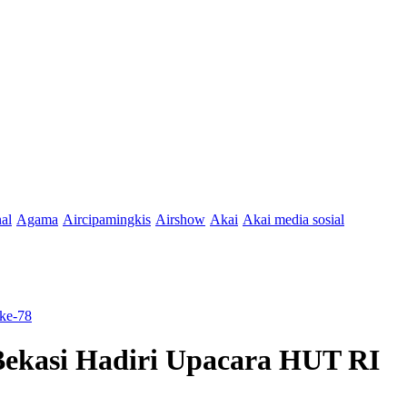
nal
Agama
Aircipamingkis
Airshow
Akai
Akai media sosial
ke-78
ekasi Hadiri Upacara HUT RI