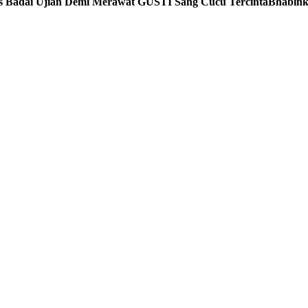
 Badai Ujian Demi Merawat GUSTI Sang Cucu Tercinta
Bhabink