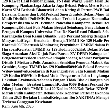
129 Rawat Hasil Pembangunan, TNI dan Warga Siram Jalan Be
Kampung Plaukan
Jaga Jakarta Jaga Bekasi, Polres Metro Bek
Kartu SIM Berbasis Biometrik
Lahan Kering di Perum PWB Babe
Bersama Ormas dan LSM
Perkuat Sinergi untuk Bekasi Maju, 
Masih Diselidiki Polisi
MK Putuskan Terkait Layanan Komunikasi 
Beroperasi
Ketua MPC Pemuda Pancasila Kabupaten Bekasi Re
Kampung
Edukasi Pola Makan Bergizi Seimbang, Penyuluhan 
Petugas di Kampus Universitas Fort De Kock
Resmi Dilantik Se
Karangsetia Doni Resmi Dilantik, Siap Perkuat Sinergi dengan 
Masyarakat
Cegah Kenakalan Remaja,TMMD Ke-129 Hadir Pem
Koramil 09/Cibarusah Monitoring Penyuluhan UMKM dalam 
Harapan
Kegiatan TMMD ke-129 Kodim 0509/Kab Bekasi Pokus 
Siaga Amankan Aksi Unjuk Rasa
Pansus XV DPRD Kabupaten Be
Pengendara
Presiden Prabowo Pimpin Sidang Kabinet Paripurna
Distrik 1 Meikarta
Polisi Amankan Sembilan Pemuda Mabuk Saat
Gembira,Satgas TMMD ke-129 Kodim0509/Kab Bekasi Bersama 
Wibawamulya
Kebakaran di Karangrahayu,Satu Rumah Makan
129 Kodim 0509/Kab Bekasi Mulai Pengecoran Jalan Lingkung
Lakukan Evakuasi
Ketahanan Pangan Tidak Bisa di Bangun oleh
Jalur Medan – Brastagi Lumpuh
Kodim 0509 Bekasi Perkuat Ji
Dikerjakan Oleh TMMD ke-129 Kodim 0509/Kab Bekasi
KDMP K
Merah Putih Kabupaten Bekasi Ajak Koperasi Perkuat Ekonomi
Tahun 2026 Berjalan Lambat
Ketegaran Ibu SARTINA: Menepis
Terkena Gangguan Kesehatan
Kam. Agu 6th, 2026