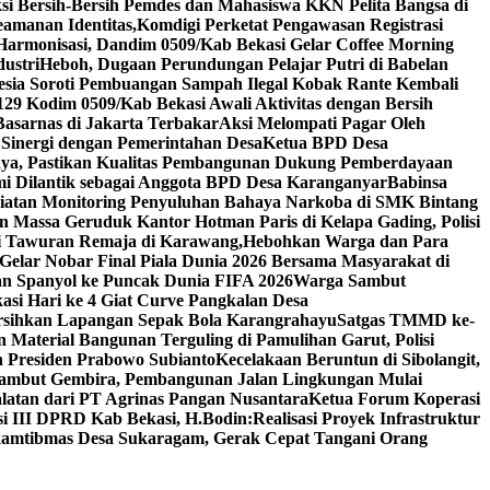
ksi Bersih-Bersih Pemdes dan Mahasiswa KKN Pelita Bangsa di
amanan Identitas,Komdigi Perketat Pengawasan Registrasi
 Harmonisasi, Dandim 0509/Kab Bekasi Gelar Coffee Morning
ustri
Heboh, Dugaan Perundungan Pelajar Putri di Babelan
nesia Soroti Pembuangan Sampah Ilegal Kobak Rante Kembali
 Kodim 0509/Kab Bekasi Awali Aktivitas dengan Bersih
Basarnas di Jakarta Terbakar
Aksi Melompati Pagar Oleh
 Sinergi dengan Pemerintahan Desa
Ketua BPD Desa
ya, Pastikan Kualitas Pembangunan Dukung Pemberdayaan
mi Dilantik sebagai Anggota BPD Desa Karanganyar
Babinsa
atan Monitoring Penyuluhan Bahaya Narkoba di SMK Bintang
n Massa Geruduk Kantor Hotman Paris di Kelapa Gading, Polisi
i Tawuran Remaja di Karawang,Hebohkan Warga dan Para
elar Nobar Final Piala Dunia 2026 Bersama Masyarakat di
an Spanyol ke Puncak Dunia FIFA 2026
Warga Sambut
i Hari ke 4 Giat Curve Pangkalan Desa
rsihkan Lapangan Sepak Bola Karangrahayu
Satgas TMMD ke-
Material Bangunan Terguling di Pamulihan Garut, Polisi
an Presiden Prabowo Subianto
Kecelakaan Beruntun di Sibolangit,
ambut Gembira, Pembangunan Jalan Lingkungan Mulai
atan dari PT Agrinas Pangan Nusantara
Ketua Forum Koperasi
i III DPRD Kab Bekasi, H.Bodin:Realisasi Proyek Infrastruktur
amtibmas Desa Sukaragam, Gerak Cepat Tangani Orang