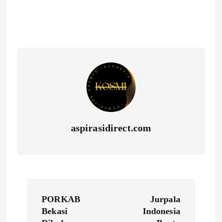
aspirasidirect.com
N
PORKAB
Jurpala
a
Bekasi
Indonesia