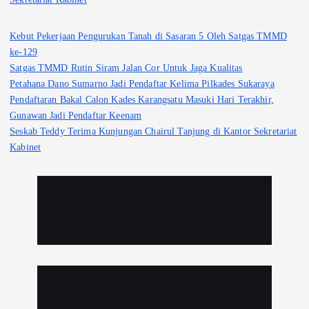
Kebut Pekerjaan Pengurukan Tanah di Sasaran 5 Oleh Satgas TMMD
ke-129
Satgas TMMD Rutin Siram Jalan Cor Untuk Jaga Kualitas
Petahana Dano Sumarno Jadi Pendaftar Kelima Pilkades Sukaraya
Pendaftaran Bakal Calon Kades Karangsatu Masuki Hari Terakhir,
Gunawan Jadi Pendaftar Keenam
Seskab Teddy Terima Kunjungan Chairul Tanjung di Kantor Sekretariat
Kabinet