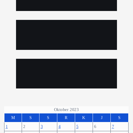
Oktober 2023
M
S
S
R
K
J
S
1
2
3
4
5
6
7