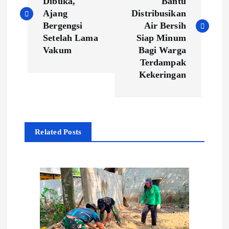
Dibuka,
Bantu
v
Ajang
Distribusikan
Bergengsi
Air Bersih
i
Setelah Lama
Siap Minum
Vakum
Bagi Warga
g
Terdampak
Kekeringan
a
s
Related Posts
i
p
o
s