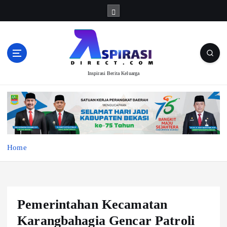
S
k
i
p
t
o
Inspirasi Berita Keluarga
c
o
n
t
e
n
t
Home
Pemerintahan Kecamatan
Karangbahagia Gencar Patroli