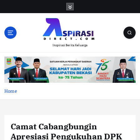
S
k
i
p
t
o
Inspirasi Berita Keluarga
c
o
n
t
e
n
t
Home
Camat Cabangbungin
Apresiasi Pengukuhan DPK