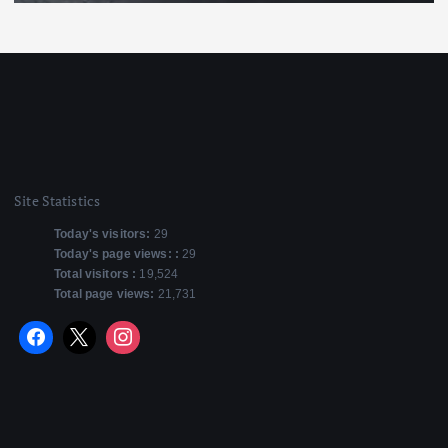
Site Statistics
Today's visitors:
29
Today's page views: :
29
Total visitors :
19,524
Total page views:
21,731