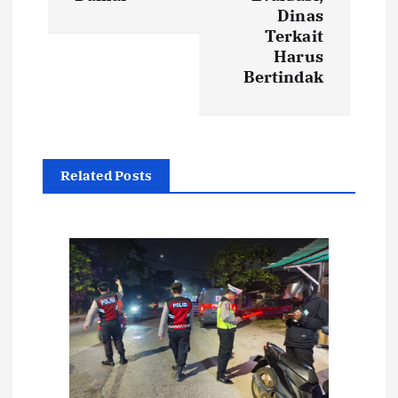
Dinas
g
Terkait
Harus
a
Bertindak
s
i
Related Posts
p
o
s