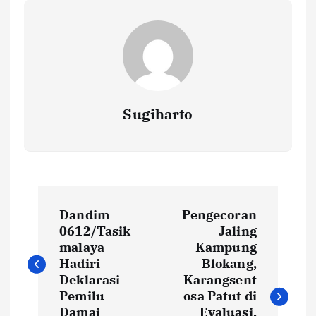
Sugiharto
N
Dandim
Pengecoran
a
0612/Tasik
Jaling
malaya
Kampung
v
Hadiri
Blokang,
Deklarasi
Karangsent
i
Pemilu
osa Patut di
Damai
Evaluasi,