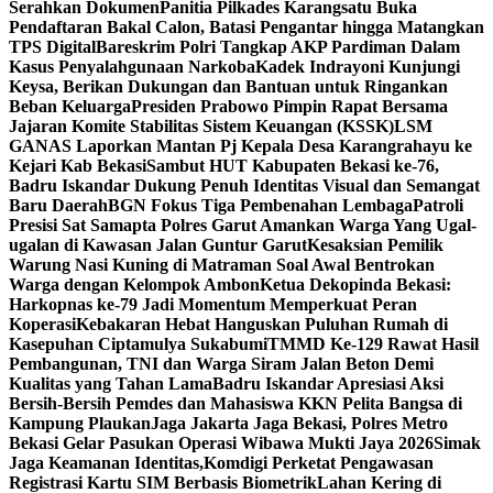
Serahkan Dokumen
Panitia Pilkades Karangsatu Buka
Pendaftaran Bakal Calon, Batasi Pengantar hingga Matangkan
TPS Digital
Bareskrim Polri Tangkap AKP Pardiman Dalam
Kasus Penyalahgunaan Narkoba
Kadek Indrayoni Kunjungi
Keysa, Berikan Dukungan dan Bantuan untuk Ringankan
Beban Keluarga
Presiden Prabowo Pimpin Rapat Bersama
Jajaran Komite Stabilitas Sistem Keuangan (KSSK)
LSM
GANAS Laporkan Mantan Pj Kepala Desa Karangrahayu ke
Kejari Kab Bekasi
Sambut HUT Kabupaten Bekasi ke-76,
Badru Iskandar Dukung Penuh Identitas Visual dan Semangat
Baru Daerah
BGN Fokus Tiga Pembenahan Lembaga
Patroli
Presisi Sat Samapta Polres Garut Amankan Warga Yang Ugal-
ugalan di Kawasan Jalan Guntur Garut
Kesaksian Pemilik
Warung Nasi Kuning di Matraman Soal Awal Bentrokan
Warga dengan Kelompok Ambon
Ketua Dekopinda Bekasi:
Harkopnas ke-79 Jadi Momentum Memperkuat Peran
Koperasi
Kebakaran Hebat Hanguskan Puluhan Rumah di
Kasepuhan Ciptamulya Sukabumi
TMMD Ke-129 Rawat Hasil
Pembangunan, TNI dan Warga Siram Jalan Beton Demi
Kualitas yang Tahan Lama
Badru Iskandar Apresiasi Aksi
Bersih-Bersih Pemdes dan Mahasiswa KKN Pelita Bangsa di
Kampung Plaukan
Jaga Jakarta Jaga Bekasi, Polres Metro
Bekasi Gelar Pasukan Operasi Wibawa Mukti Jaya 2026
Simak
Jaga Keamanan Identitas,Komdigi Perketat Pengawasan
Registrasi Kartu SIM Berbasis Biometrik
Lahan Kering di