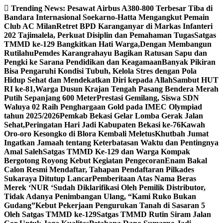
Skip
Trending News:
Pesawat Airbus A380-800 Terbesar Tiba di
to
Bandara Internasional Soekarno-Hatta Mengangkut Pemain
content
Club AC Milan
Retret BPD Karanganyar di Markas Infanteri
202 Tajimalela, Perkuat Disiplin dan Pemahaman Tugas
Satgas
TMMD ke-129 Bangkitkan Hati Warga,Dengan Membangun
Rutilahu
Pemdes Karangrahayu Bagikan Ratusan Sapu dan
Pengki ke Sarana Pendidikan dan Keagamaan
Banyak Pikiran
Bisa Pengaruhi Kondisi Tubuh, Kelola Stres dengan Pola
Hidup Sehat dan Mendekatkan Diri kepada Allah
Sambut HUT
RI ke-81,Warga Dusun Krajan Tengah Pasang Bendera Merah
Putih Sepanjang 600 Meter
Prestasi Gemilang, Siswa SDN
Waluya 02 Raih Penghargaan Gold pada IMEC Olympiad
tahun 2025/2026
Pemkab Bekasi Gelar Lomba Gerak Jalan
Sehat,Peringatan Hari Jadi Kabupaten Bekasi ke-76
Kawah
Oro-oro Kesongko di Blora Kembali Meletus
Khutbah Jumat
Ingatkan Jamaah tentang Keterbatasan Waktu dan Pentingnya
Amal Saleh
Satgas TMMD Ke-129 dan Warga Kompak
Bergotong Royong Kebut Kegiatan Pengecoran
Enam Bakal
Calon Resmi Mendaftar, Tahapan Pendaftaran Pilkades
Sukaraya Ditutup Lancar
Pemberitaan Atas Nama Beras
Merek ‘NUR ‘Sudah Diklarifikasi Oleh Pemilik Distributor,
Tidak Adanya Penimbangan Ulang, “Kami Ruko Bukan
Gudang”
Kebut Pekerjaan Pengurukan Tanah di Sasaran 5
Oleh Satgas TMMD ke-129
Satgas TMMD Rutin Siram Jalan