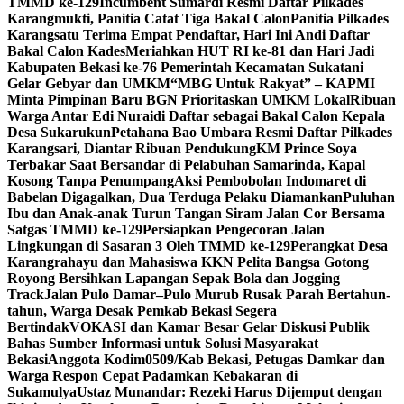
TMMD ke-129
Incumbent Sumardi Resmi Daftar Pilkades
Karangmukti, Panitia Catat Tiga Bakal Calon
Panitia Pilkades
Karangsatu Terima Empat Pendaftar, Hari Ini Andi Daftar
Bakal Calon Kades
Meriahkan HUT RI ke-81 dan Hari Jadi
Kabupaten Bekasi ke-76 Pemerintah Kecamatan Sukatani
Gelar Gebyar dan UMKM
“MBG Untuk Rakyat” – KAPMI
Minta Pimpinan Baru BGN Prioritaskan UMKM Lokal
Ribuan
Warga Antar Edi Nuraidi Daftar sebagai Bakal Calon Kepala
Desa Sukarukun
Petahana Bao Umbara Resmi Daftar Pilkades
Karangsari, Diantar Ribuan Pendukung
KM Prince Soya
Terbakar Saat Bersandar di Pelabuhan Samarinda, Kapal
Kosong Tanpa Penumpang
Aksi Pembobolan Indomaret di
Babelan Digagalkan, Dua Terduga Pelaku Diamankan
Puluhan
Ibu dan Anak-anak Turun Tangan Siram Jalan Cor Bersama
Satgas TMMD ke-129
Persiapkan Pengecoran Jalan
Lingkungan di Sasaran 3 Oleh TMMD ke-129
Perangkat Desa
Karangrahayu dan Mahasiswa KKN Pelita Bangsa Gotong
Royong Bersihkan Lapangan Sepak Bola dan Jogging
Track
Jalan Pulo Damar–Pulo Murub Rusak Parah Bertahun-
tahun, Warga Desak Pemkab Bekasi Segera
Bertindak
VOKASI dan Kamar Besar Gelar Diskusi Publik
Bahas Sumber Informasi untuk Solusi Masyarakat
Bekasi
Anggota Kodim0509/Kab Bekasi, Petugas Damkar dan
Warga Respon Cepat Padamkan Kebakaran di
Sukamulya
Ustaz Munandar: Rezeki Harus Dijemput dengan