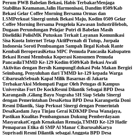
Perum PWB Babelan Bekasi, Habis Terbakar
Menjaga
Stabilitas Keamanan,Jalin Harmonisasi, Dandim 0509/Kab
Bekasi Gelar Coffee Morning Bersama Ormas dan
LSM
Perkuat Sinergi untuk Bekasi Maju, Kodim 0509 Gelar
Coffee Morning Bersama Pengelola Kawasan Industri
Heboh,
Dugaan Perundungan Pelajar Putri di Babelan Masih
Diselidiki Polisi
MK Putuskan Terkait Layanan Komunikasi
Sisa Kuota Internet Tetap Aktif
Pernah di Tutup, Jurpala
Indonesia Soroti Pembuangan Sampah Ilegal Kobak Rante
Kembali Beroperasi
Ketua MPC Pemuda Pancasila Kabupaten
Bekasi Resmi Membuka Koperasi Konsumen Pemuda
Pancasila
TMMD Ke-129 Kodim 0509/Kab Bekasi Awali
Aktivitas dengan Bersih Kampung
Edukasi Pola Makan Bergizi
Seimbang, Penyuluhan dari TMMD ke-129 kepada Warga
Cibarusah
Sebuah Kapal Milik Basarnas di Jakarta
Terbakar
Aksi Melompati Pagar Oleh Petugas di Kampus
Universitas Fort De Kock
Resmi Dilantik Sebagai BPD Desa
Karangasih ,Gilang Bayu Nugraha SH Siap Selalu Sinergi
dengan Pemerintahan Desa
Ketua BPD Desa Karangsetia Doni
Resmi Dilantik, Siap Perkuat Sinergi dengan Pemerintah
Desa
Kasdam Jaya Tinjau Gerai KDKMP Desa Wanajaya,
Pastikan Kualitas Pembangunan Dukung Pemberdayaan
Masyarakat
Cegah Kenakalan Remaja,TMMD Ke-129 Hadir
Pemaparan Etika di SMP Al Manar Cibarusah
Karya
Supriyadi Resmi Dilantik sebagai Anggota BPD Desa