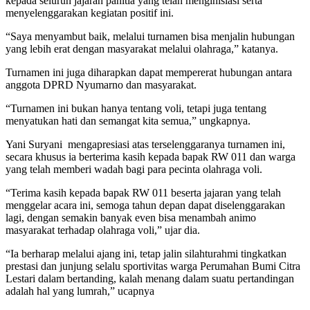
kepada seluruh jajaran panitia yang telah menginisiasi serta
menyelenggarakan kegiatan positif ini.
“Saya menyambut baik, melalui turnamen bisa menjalin hubungan
yang lebih erat dengan masyarakat melalui olahraga,” katanya.
Turnamen ini juga diharapkan dapat mempererat hubungan antara
anggota DPRD Nyumarno dan masyarakat.
“Turnamen ini bukan hanya tentang voli, tetapi juga tentang
menyatukan hati dan semangat kita semua,” ungkapnya.
Yani Suryani mengapresiasi atas terselenggaranya turnamen ini,
secara khusus ia berterima kasih kepada bapak RW 011 dan warga
yang telah memberi wadah bagi para pecinta olahraga voli.
“Terima kasih kepada bapak RW 011 beserta jajaran yang telah
menggelar acara ini, semoga tahun depan dapat diselenggarakan
lagi, dengan semakin banyak even bisa menambah animo
masyarakat terhadap olahraga voli,” ujar dia.
“Ia berharap melalui ajang ini, tetap jalin silahturahmi tingkatkan
prestasi dan junjung selalu sportivitas warga Perumahan Bumi Citra
Lestari dalam bertanding, kalah menang dalam suatu pertandingan
adalah hal yang lumrah,” ucapnya