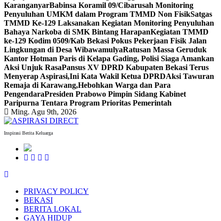
Karanganyar
Babinsa Koramil 09/Cibarusah Monitoring
Penyuluhan UMKM dalam Program TMMD Non Fisik
Satgas
TMMD Ke-129 Laksanakan Kegiatan Monitoring Penyuluhan
Bahaya Narkoba di SMK Bintang Harapan
Kegiatan TMMD
ke-129 Kodim 0509/Kab Bekasi Pokus Pekerjaan Fisik Jalan
Lingkungan di Desa Wibawamulya
Ratusan Massa Geruduk
Kantor Hotman Paris di Kelapa Gading, Polisi Siaga Amankan
Aksi Unjuk Rasa
Pansus XV DPRD Kabupaten Bekasi Terus
Menyerap Aspirasi,Ini Kata Wakil Ketua DPRD
Aksi Tawuran
Remaja di Karawang,Hebohkan Warga dan Para
Pengendara
Presiden Prabowo Pimpin Sidang Kabinet
Paripurna Tentara Program Prioritas Pemerintah
Ming. Agu 9th, 2026
Inspirasi Berita Keluarga
PRIVACY POLICY
BEKASI
BERITA LOKAL
GAYA HIDUP