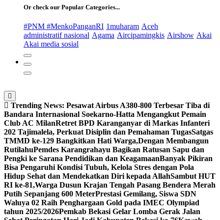
Or check our Popular Categories...
#PNM #MenkoPanganRI
1muharam
Aceh
administratif nasional
Agama
Aircipamingkis
Airshow
Akai
Akai media sosial
Trending News:
Pesawat Airbus A380-800 Terbesar Tiba di
Bandara Internasional Soekarno-Hatta Mengangkut Pemain
Club AC Milan
Retret BPD Karanganyar di Markas Infanteri
202 Tajimalela, Perkuat Disiplin dan Pemahaman Tugas
Satgas
TMMD ke-129 Bangkitkan Hati Warga,Dengan Membangun
Rutilahu
Pemdes Karangrahayu Bagikan Ratusan Sapu dan
Pengki ke Sarana Pendidikan dan Keagamaan
Banyak Pikiran
Bisa Pengaruhi Kondisi Tubuh, Kelola Stres dengan Pola
Hidup Sehat dan Mendekatkan Diri kepada Allah
Sambut HUT
RI ke-81,Warga Dusun Krajan Tengah Pasang Bendera Merah
Putih Sepanjang 600 Meter
Prestasi Gemilang, Siswa SDN
Waluya 02 Raih Penghargaan Gold pada IMEC Olympiad
tahun 2025/2026
Pemkab Bekasi Gelar Lomba Gerak Jalan