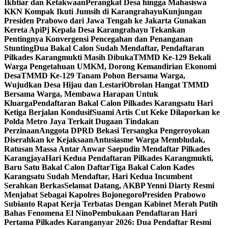
Ikhtiar dan Ketakwaan
Perangkat Desa hingga Mahasiswa
KKN Kompak Ikuti Jumsih di Karangrahayu
Kunjungan
Presiden Prabowo dari Jawa Tengah ke Jakarta Gunakan
Kereta Api
Pj Kepala Desa Karangrahayu Tekankan
Pentingnya Konvergensi Pencegahan dan Penanganan
Stunting
Dua Bakal Calon Sudah Mendaftar, Pendaftaran
Pilkades Karangmukti Masih Dibuka
TMMD Ke-129 Bekali
Warga Pengetahuan UMKM, Dorong Kemandirian Ekonomi
Desa
TMMD Ke-129 Tanam Pohon Bersama Warga,
Wujudkan Desa Hijau dan Lestari
Obrolan Hangat TMMD
Bersama Warga, Membawa Harapan Untuk
Kluarga
Pendaftaran Bakal Calon Pilkades Karangsatu Hari
Ketiga Berjalan Kondusif
Suami Artis Cut Keke Dilaporkan ke
Polda Metro Jaya Terkait Dugaan Tindakan
Perzinaan
Anggota DPRD Bekasi Tersangka Pengeroyokan
Diserahkan ke Kejaksaan
Antusiasme Warga Membludak,
Ratusan Massa Antar Anwar Saepudin Mendaftar Pilkades
Karangjaya
Hari Kedua Pendaftaran Pilkades Karangmukti,
Baru Satu Bakal Calon Daftar
Tiga Bakal Calon Kades
Karangsatu Sudah Mendaftar, Hari Kedua Incumbent
Serahkan Berkas
Selamat Datang, AKBP Yenni Diarty Resmi
Menjabat Sebagai Kapolres Bojonegoro
Presiden Prabowo
Subianto Rapat Kerja Terbatas Dengan Kabinet Merah Putih
Bahas Fenomena El Nino
Pembukaan Pendaftaran Hari
Pertama Pilkades Karanganyar 2026: Dua Pendaftar Resmi