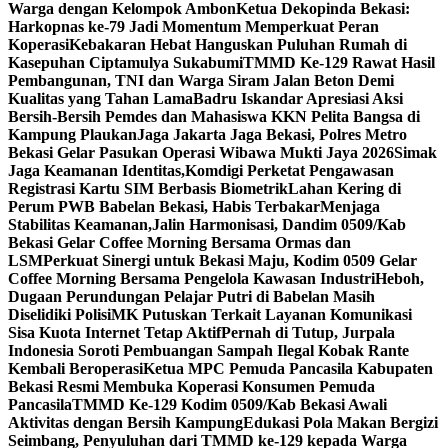
Warga dengan Kelompok Ambon
Ketua Dekopinda Bekasi:
Harkopnas ke-79 Jadi Momentum Memperkuat Peran
Koperasi
Kebakaran Hebat Hanguskan Puluhan Rumah di
Kasepuhan Ciptamulya Sukabumi
TMMD Ke-129 Rawat Hasil
Pembangunan, TNI dan Warga Siram Jalan Beton Demi
Kualitas yang Tahan Lama
Badru Iskandar Apresiasi Aksi
Bersih-Bersih Pemdes dan Mahasiswa KKN Pelita Bangsa di
Kampung Plaukan
Jaga Jakarta Jaga Bekasi, Polres Metro
Bekasi Gelar Pasukan Operasi Wibawa Mukti Jaya 2026
Simak
Jaga Keamanan Identitas,Komdigi Perketat Pengawasan
Registrasi Kartu SIM Berbasis Biometrik
Lahan Kering di
Perum PWB Babelan Bekasi, Habis Terbakar
Menjaga
Stabilitas Keamanan,Jalin Harmonisasi, Dandim 0509/Kab
Bekasi Gelar Coffee Morning Bersama Ormas dan
LSM
Perkuat Sinergi untuk Bekasi Maju, Kodim 0509 Gelar
Coffee Morning Bersama Pengelola Kawasan Industri
Heboh,
Dugaan Perundungan Pelajar Putri di Babelan Masih
Diselidiki Polisi
MK Putuskan Terkait Layanan Komunikasi
Sisa Kuota Internet Tetap Aktif
Pernah di Tutup, Jurpala
Indonesia Soroti Pembuangan Sampah Ilegal Kobak Rante
Kembali Beroperasi
Ketua MPC Pemuda Pancasila Kabupaten
Bekasi Resmi Membuka Koperasi Konsumen Pemuda
Pancasila
TMMD Ke-129 Kodim 0509/Kab Bekasi Awali
Aktivitas dengan Bersih Kampung
Edukasi Pola Makan Bergizi
Seimbang, Penyuluhan dari TMMD ke-129 kepada Warga