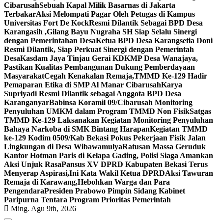
Cibarusah
Sebuah Kapal Milik Basarnas di Jakarta
Terbakar
Aksi Melompati Pagar Oleh Petugas di Kampus
Universitas Fort De Kock
Resmi Dilantik Sebagai BPD Desa
Karangasih ,Gilang Bayu Nugraha SH Siap Selalu Sinergi
dengan Pemerintahan Desa
Ketua BPD Desa Karangsetia Doni
Resmi Dilantik, Siap Perkuat Sinergi dengan Pemerintah
Desa
Kasdam Jaya Tinjau Gerai KDKMP Desa Wanajaya,
Pastikan Kualitas Pembangunan Dukung Pemberdayaan
Masyarakat
Cegah Kenakalan Remaja,TMMD Ke-129 Hadir
Pemaparan Etika di SMP Al Manar Cibarusah
Karya
Supriyadi Resmi Dilantik sebagai Anggota BPD Desa
Karanganyar
Babinsa Koramil 09/Cibarusah Monitoring
Penyuluhan UMKM dalam Program TMMD Non Fisik
Satgas
TMMD Ke-129 Laksanakan Kegiatan Monitoring Penyuluhan
Bahaya Narkoba di SMK Bintang Harapan
Kegiatan TMMD
ke-129 Kodim 0509/Kab Bekasi Pokus Pekerjaan Fisik Jalan
Lingkungan di Desa Wibawamulya
Ratusan Massa Geruduk
Kantor Hotman Paris di Kelapa Gading, Polisi Siaga Amankan
Aksi Unjuk Rasa
Pansus XV DPRD Kabupaten Bekasi Terus
Menyerap Aspirasi,Ini Kata Wakil Ketua DPRD
Aksi Tawuran
Remaja di Karawang,Hebohkan Warga dan Para
Pengendara
Presiden Prabowo Pimpin Sidang Kabinet
Paripurna Tentara Program Prioritas Pemerintah
Ming. Agu 9th, 2026