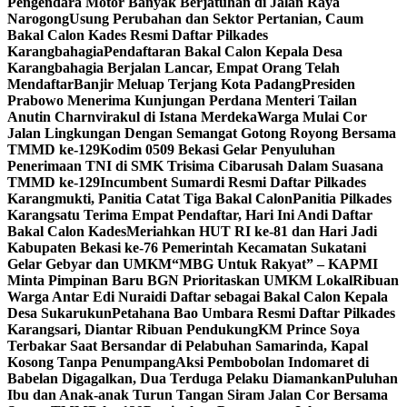
Pengendara Motor Banyak Berjatuhan di Jalan Raya
Narogong
Usung Perubahan dan Sektor Pertanian, Caum
Bakal Calon Kades Resmi Daftar Pilkades
Karangbahagia
Pendaftaran Bakal Calon Kepala Desa
Karangbahagia Berjalan Lancar, Empat Orang Telah
Mendaftar
Banjir Meluap Terjang Kota Padang
Presiden
Prabowo Menerima Kunjungan Perdana Menteri Tailan
Anutin Charnvirakul di Istana Merdeka
Warga Mulai Cor
Jalan Lingkungan Dengan Semangat Gotong Royong Bersama
TMMD ke-129
Kodim 0509 Bekasi Gelar Penyuluhan
Penerimaan TNI di SMK Trisima Cibarusah Dalam Suasana
TMMD ke-129
Incumbent Sumardi Resmi Daftar Pilkades
Karangmukti, Panitia Catat Tiga Bakal Calon
Panitia Pilkades
Karangsatu Terima Empat Pendaftar, Hari Ini Andi Daftar
Bakal Calon Kades
Meriahkan HUT RI ke-81 dan Hari Jadi
Kabupaten Bekasi ke-76 Pemerintah Kecamatan Sukatani
Gelar Gebyar dan UMKM
“MBG Untuk Rakyat” – KAPMI
Minta Pimpinan Baru BGN Prioritaskan UMKM Lokal
Ribuan
Warga Antar Edi Nuraidi Daftar sebagai Bakal Calon Kepala
Desa Sukarukun
Petahana Bao Umbara Resmi Daftar Pilkades
Karangsari, Diantar Ribuan Pendukung
KM Prince Soya
Terbakar Saat Bersandar di Pelabuhan Samarinda, Kapal
Kosong Tanpa Penumpang
Aksi Pembobolan Indomaret di
Babelan Digagalkan, Dua Terduga Pelaku Diamankan
Puluhan
Ibu dan Anak-anak Turun Tangan Siram Jalan Cor Bersama