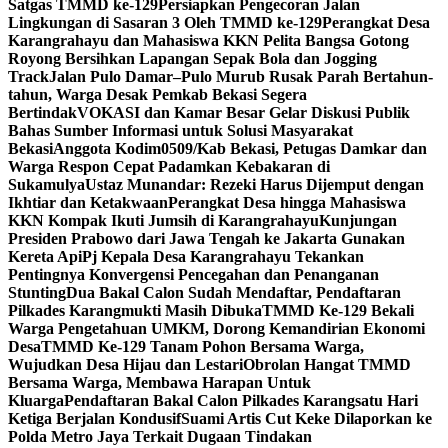
Satgas TMMD ke-129
Persiapkan Pengecoran Jalan
Lingkungan di Sasaran 3 Oleh TMMD ke-129
Perangkat Desa
Karangrahayu dan Mahasiswa KKN Pelita Bangsa Gotong
Royong Bersihkan Lapangan Sepak Bola dan Jogging
Track
Jalan Pulo Damar–Pulo Murub Rusak Parah Bertahun-
tahun, Warga Desak Pemkab Bekasi Segera
Bertindak
VOKASI dan Kamar Besar Gelar Diskusi Publik
Bahas Sumber Informasi untuk Solusi Masyarakat
Bekasi
Anggota Kodim0509/Kab Bekasi, Petugas Damkar dan
Warga Respon Cepat Padamkan Kebakaran di
Sukamulya
Ustaz Munandar: Rezeki Harus Dijemput dengan
Ikhtiar dan Ketakwaan
Perangkat Desa hingga Mahasiswa
KKN Kompak Ikuti Jumsih di Karangrahayu
Kunjungan
Presiden Prabowo dari Jawa Tengah ke Jakarta Gunakan
Kereta Api
Pj Kepala Desa Karangrahayu Tekankan
Pentingnya Konvergensi Pencegahan dan Penanganan
Stunting
Dua Bakal Calon Sudah Mendaftar, Pendaftaran
Pilkades Karangmukti Masih Dibuka
TMMD Ke-129 Bekali
Warga Pengetahuan UMKM, Dorong Kemandirian Ekonomi
Desa
TMMD Ke-129 Tanam Pohon Bersama Warga,
Wujudkan Desa Hijau dan Lestari
Obrolan Hangat TMMD
Bersama Warga, Membawa Harapan Untuk
Kluarga
Pendaftaran Bakal Calon Pilkades Karangsatu Hari
Ketiga Berjalan Kondusif
Suami Artis Cut Keke Dilaporkan ke
Polda Metro Jaya Terkait Dugaan Tindakan