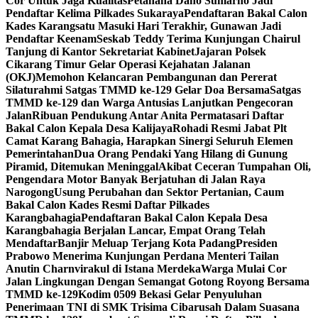
Cor Untuk Jaga Kualitas
Petahana Dano Sumarno Jadi
Pendaftar Kelima Pilkades Sukaraya
Pendaftaran Bakal Calon
Kades Karangsatu Masuki Hari Terakhir, Gunawan Jadi
Pendaftar Keenam
Seskab Teddy Terima Kunjungan Chairul
Tanjung di Kantor Sekretariat Kabinet
Jajaran Polsek
Cikarang Timur Gelar Operasi Kejahatan Jalanan
(OKJ)
Memohon Kelancaran Pembangunan dan Pererat
Silaturahmi Satgas TMMD ke-129 Gelar Doa Bersama
Satgas
TMMD ke-129 dan Warga Antusias Lanjutkan Pengecoran
Jalan
Ribuan Pendukung Antar Anita Permatasari Daftar
Bakal Calon Kepala Desa Kalijaya
Rohadi Resmi Jabat Plt
Camat Karang Bahagia, Harapkan Sinergi Seluruh Elemen
Pemerintahan
Dua Orang Pendaki Yang Hilang di Gunung
Piramid, Ditemukan Meninggal
Akibat Ceceran Tumpahan Oli,
Pengendara Motor Banyak Berjatuhan di Jalan Raya
Narogong
Usung Perubahan dan Sektor Pertanian, Caum
Bakal Calon Kades Resmi Daftar Pilkades
Karangbahagia
Pendaftaran Bakal Calon Kepala Desa
Karangbahagia Berjalan Lancar, Empat Orang Telah
Mendaftar
Banjir Meluap Terjang Kota Padang
Presiden
Prabowo Menerima Kunjungan Perdana Menteri Tailan
Anutin Charnvirakul di Istana Merdeka
Warga Mulai Cor
Jalan Lingkungan Dengan Semangat Gotong Royong Bersama
TMMD ke-129
Kodim 0509 Bekasi Gelar Penyuluhan
Penerimaan TNI di SMK Trisima Cibarusah Dalam Suasana