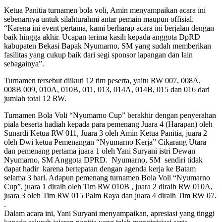
Ketua Panitia turnamen bola voli, Amin menyampaikan acara ini
sebenarnya untuk silahturahmi antar pemain maupun offisial.
“Karena ini event pertama, kami berharap acara ini berjalan dengan
baik hingga akhir. Ucapan terima kasih kepada anggota DpRD
kabupaten Bekasi Bapak Nyumarno, SM yang sudah memberikan
fasilitas yang cukup baik dari segi sponsor lapangan dan lain
sebagainya”.
Turnamen tersebut diikuti 12 tim peserta, yaitu RW 007, 008A,
008B 009, 010A, 010B, 011, 013, 014A, 014B, 015 dan 016 dari
jumlah total 12 RW.
Turnamen Bola Voli “Nyumarno Cup” berakhir dengan penyerahan
piala beserta hadiah kepada para pemenang Juara 4 (Harapan) oleh
Sunardi Ketua RW 011, Juara 3 oleh Amin Ketua Panitia, juara 2
oleh Dwi ketua Pemenangan “Nyumarno Kerja” Cikarang Utara
dan pemenang pertama juara 1 oleh Yani Suryani istri Dewan
Nyumarno, SM Anggota DPRD. Nyumarno, SM sendiri tidak
dapat hadir karena bertepatan dengan agenda kerja ke Batam
selama 3 hari. Adapun pemenang turnamen Bola Voli “Nyumarno
Cup”, juara 1 diraih oleh Tim RW 010B , juara 2 diraih RW 010A,
juara 3 oleh Tim RW 015 Palm Raya dan juara 4 diraih Tim RW 07.
.
Dalam acara ini, Yani Suryani menyampaikan, apresiasi yang tinggi