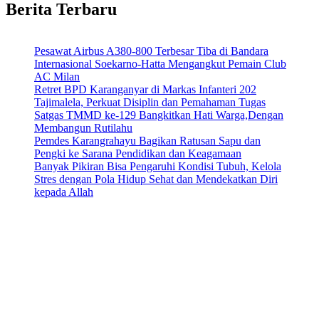
Berita Terbaru
Pesawat Airbus A380-800 Terbesar Tiba di Bandara
Internasional Soekarno-Hatta Mengangkut Pemain Club
AC Milan
Retret BPD Karanganyar di Markas Infanteri 202
Tajimalela, Perkuat Disiplin dan Pemahaman Tugas
Satgas TMMD ke-129 Bangkitkan Hati Warga,Dengan
Membangun Rutilahu
Pemdes Karangrahayu Bagikan Ratusan Sapu dan
Pengki ke Sarana Pendidikan dan Keagamaan
Banyak Pikiran Bisa Pengaruhi Kondisi Tubuh, Kelola
Stres dengan Pola Hidup Sehat dan Mendekatkan Diri
kepada Allah