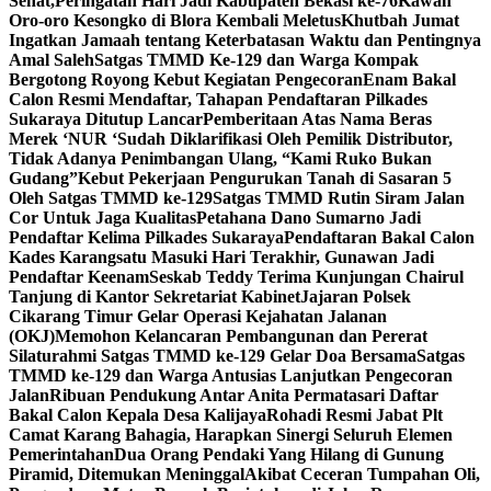
Sehat,Peringatan Hari Jadi Kabupaten Bekasi ke-76
Kawah
Oro-oro Kesongko di Blora Kembali Meletus
Khutbah Jumat
Ingatkan Jamaah tentang Keterbatasan Waktu dan Pentingnya
Amal Saleh
Satgas TMMD Ke-129 dan Warga Kompak
Bergotong Royong Kebut Kegiatan Pengecoran
Enam Bakal
Calon Resmi Mendaftar, Tahapan Pendaftaran Pilkades
Sukaraya Ditutup Lancar
Pemberitaan Atas Nama Beras
Merek ‘NUR ‘Sudah Diklarifikasi Oleh Pemilik Distributor,
Tidak Adanya Penimbangan Ulang, “Kami Ruko Bukan
Gudang”
Kebut Pekerjaan Pengurukan Tanah di Sasaran 5
Oleh Satgas TMMD ke-129
Satgas TMMD Rutin Siram Jalan
Cor Untuk Jaga Kualitas
Petahana Dano Sumarno Jadi
Pendaftar Kelima Pilkades Sukaraya
Pendaftaran Bakal Calon
Kades Karangsatu Masuki Hari Terakhir, Gunawan Jadi
Pendaftar Keenam
Seskab Teddy Terima Kunjungan Chairul
Tanjung di Kantor Sekretariat Kabinet
Jajaran Polsek
Cikarang Timur Gelar Operasi Kejahatan Jalanan
(OKJ)
Memohon Kelancaran Pembangunan dan Pererat
Silaturahmi Satgas TMMD ke-129 Gelar Doa Bersama
Satgas
TMMD ke-129 dan Warga Antusias Lanjutkan Pengecoran
Jalan
Ribuan Pendukung Antar Anita Permatasari Daftar
Bakal Calon Kepala Desa Kalijaya
Rohadi Resmi Jabat Plt
Camat Karang Bahagia, Harapkan Sinergi Seluruh Elemen
Pemerintahan
Dua Orang Pendaki Yang Hilang di Gunung
Piramid, Ditemukan Meninggal
Akibat Ceceran Tumpahan Oli,