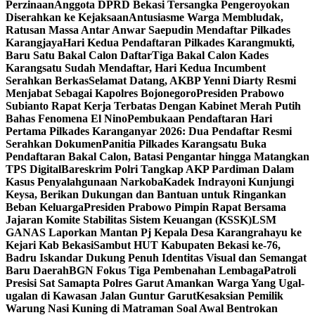
Perzinaan
Anggota DPRD Bekasi Tersangka Pengeroyokan
Diserahkan ke Kejaksaan
Antusiasme Warga Membludak,
Ratusan Massa Antar Anwar Saepudin Mendaftar Pilkades
Karangjaya
Hari Kedua Pendaftaran Pilkades Karangmukti,
Baru Satu Bakal Calon Daftar
Tiga Bakal Calon Kades
Karangsatu Sudah Mendaftar, Hari Kedua Incumbent
Serahkan Berkas
Selamat Datang, AKBP Yenni Diarty Resmi
Menjabat Sebagai Kapolres Bojonegoro
Presiden Prabowo
Subianto Rapat Kerja Terbatas Dengan Kabinet Merah Putih
Bahas Fenomena El Nino
Pembukaan Pendaftaran Hari
Pertama Pilkades Karanganyar 2026: Dua Pendaftar Resmi
Serahkan Dokumen
Panitia Pilkades Karangsatu Buka
Pendaftaran Bakal Calon, Batasi Pengantar hingga Matangkan
TPS Digital
Bareskrim Polri Tangkap AKP Pardiman Dalam
Kasus Penyalahgunaan Narkoba
Kadek Indrayoni Kunjungi
Keysa, Berikan Dukungan dan Bantuan untuk Ringankan
Beban Keluarga
Presiden Prabowo Pimpin Rapat Bersama
Jajaran Komite Stabilitas Sistem Keuangan (KSSK)
LSM
GANAS Laporkan Mantan Pj Kepala Desa Karangrahayu ke
Kejari Kab Bekasi
Sambut HUT Kabupaten Bekasi ke-76,
Badru Iskandar Dukung Penuh Identitas Visual dan Semangat
Baru Daerah
BGN Fokus Tiga Pembenahan Lembaga
Patroli
Presisi Sat Samapta Polres Garut Amankan Warga Yang Ugal-
ugalan di Kawasan Jalan Guntur Garut
Kesaksian Pemilik
Warung Nasi Kuning di Matraman Soal Awal Bentrokan