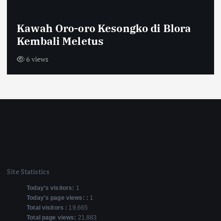
Khutbah Jumat Ingatkan Jamaah
tentang Keterbatasan Waktu dan
Pentingnya Amal Saleh
6 views
Site Statistics
Today's visitors:
1
Today's page views: :
1
Total visitors :
19,665
Total page views:
21,883