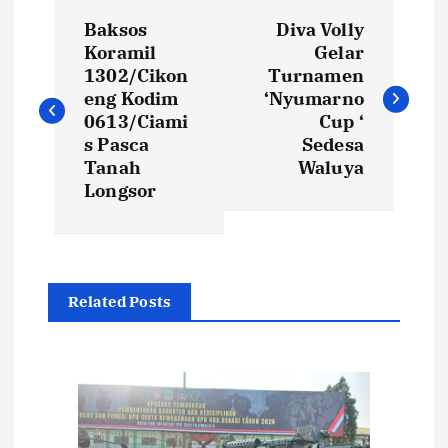
N
Baksos
Diva Volly
a
Koramil
Gelar
1302/Cikon
Turnamen
v
eng Kodim
‘Nyumarno
0613/Ciami
Cup ‘
i
s Pasca
Sedesa
Tanah
Waluya
Longsor
g
a
s
Related Posts
i
p