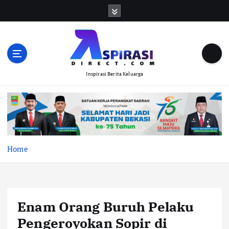
S
k
i
p
t
o
Inspirasi Berita Keluarga
c
o
n
t
e
n
t
Home
Enam Orang Buruh Pelaku
Pengeroyokan Sopir di