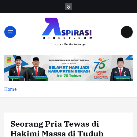
S
k
i
p
t
o
Inspirasi Berita Keluarga
c
o
n
t
e
n
t
Home
Seorang Pria Tewas di
Hakimi Massa di Tuduh