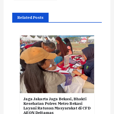
a
Related Posts
s
i
p
o
s
Jaga Jakarta Jaga Bekasi, Bhakti
Kesehatan Polres Metro Bekasi
Layani Ratusan Masyarakat di CFD
AEON Deltamas