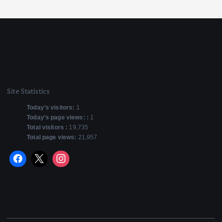
Site Statistics
Today's visitors:
1
Today's page views: :
1
Total visitors :
19,735
Total page views:
21,957