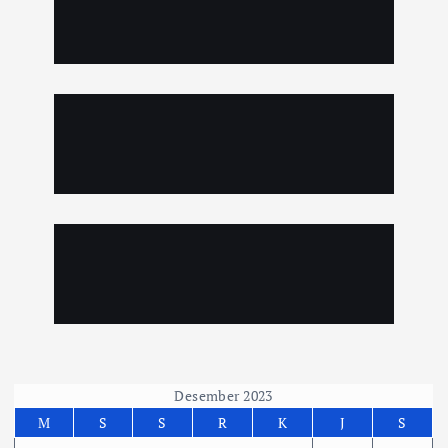
Desember 2023
M
S
S
R
K
J
S