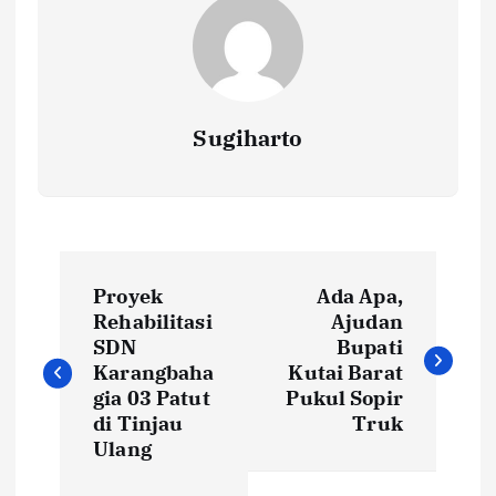
Sugiharto
N
Proyek
Ada Apa,
a
Rehabilitasi
Ajudan
SDN
Bupati
v
Karangbaha
Kutai Barat
gia 03 Patut
Pukul Sopir
i
di Tinjau
Truk
Ulang
g