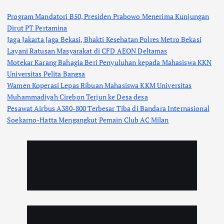
Program Mandatori B50, Presiden Prabowo Menerima Kunjungan
Dirut PT Pertamina
Jaga Jakarta Jaga Bekasi, Bhakti Kesehatan Polres Metro Bekasi
Layani Ratusan Masyarakat di CFD AEON Deltamas
Motekar Karang Bahagia Beri Penyuluhan kepada Mahasiswa KKN
Universitas Pelita Bangsa
Wamen Koperasi Lepas Ribuan Mahasiswa KKM Universitas
Muhammadiyah Cirebon Terjun ke Desa desa
Pesawat Airbus A380-800 Terbesar Tiba di Bandara Internasional
Soekarno-Hatta Mengangkut Pemain Club AC Milan