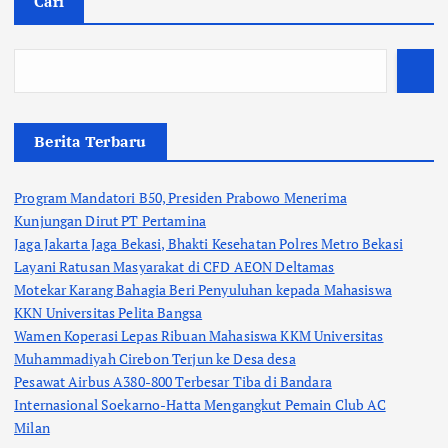
Cari
Berita Terbaru
Program Mandatori B50, Presiden Prabowo Menerima
Kunjungan Dirut PT Pertamina
Jaga Jakarta Jaga Bekasi, Bhakti Kesehatan Polres Metro Bekasi
Layani Ratusan Masyarakat di CFD AEON Deltamas
Motekar Karang Bahagia Beri Penyuluhan kepada Mahasiswa
KKN Universitas Pelita Bangsa
Wamen Koperasi Lepas Ribuan Mahasiswa KKM Universitas
Muhammadiyah Cirebon Terjun ke Desa desa
Pesawat Airbus A380-800 Terbesar Tiba di Bandara
Internasional Soekarno-Hatta Mengangkut Pemain Club AC
Milan