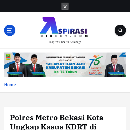
S
k
i
p
t
o
Inspirasi Berita Keluarga
c
o
n
t
e
n
t
Home
Polres Metro Bekasi Kota
Ungkap Kasus KDRT di