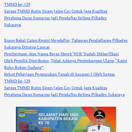
TMMD ke-129
Satgas TMMD Rutin Siram Jalan Cor Untuk Jaga Kualitas
Petahana Dano Sumarno Jadi Pendaftar Kelima Pilkades
Sukaraya
Enam Bakal Calon Resmi Mendaftar, Tahapan Pendaftaran Pilkades
Sukaraya Ditutup Lancar
Pemberitaan Atas Nama Beras Merek ‘NUR ‘Sudah Diklarifikasi
Oleh Pemilik Distributor, Tidak Adanya Penimbangan Ulang, “Kami
Ruko Bukan Gudang”
Kebut Pekerjaan Pengurukan Tanah di Sasaran 5 Oleh Satgas
TMMD ke-129
Satgas TMMD Rutin Siram Jalan Cor Untuk Jaga Kualitas
Petahana Dano Sumarno Jadi Pendaftar Kelima Pilkades Sukaraya