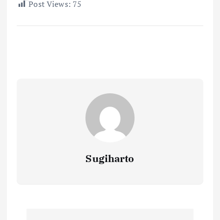
Post Views:
75
Sugiharto