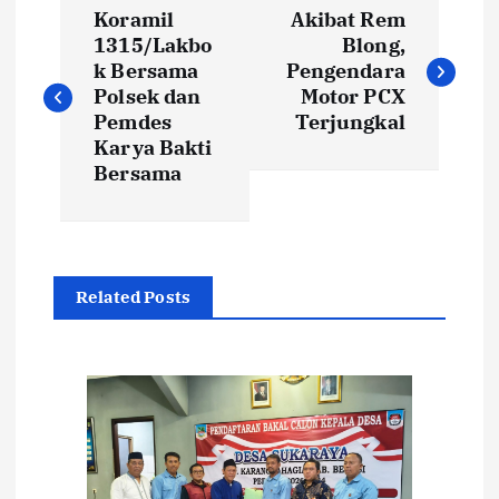
N
Koramil
Akibat Rem
a
1315/Lakbo
Blong,
k Bersama
Pengendara
v
Polsek dan
Motor PCX
Pemdes
Terjungkal
i
Karya Bakti
Bersama
g
a
Related Posts
s
i
p
o