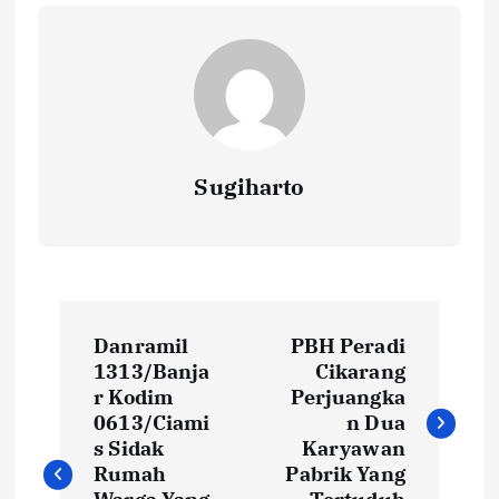
Sugiharto
N
Danramil
PBH Peradi
a
1313/Banja
Cikarang
r Kodim
Perjuangka
v
0613/Ciami
n Dua
s Sidak
Karyawan
i
Rumah
Pabrik Yang