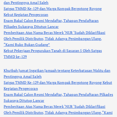
dan Pentingnya Amal Saleh
Satgas TMMD Ke-129 dan Warga Kompak Bergotong Royong
Kebut Kegiatan Pengecoran
Enam Bakal Calon Resmi Mendaftar, Tahapan Pendaftaran
Pilkades Sukaraya Ditutup Lancar
Pemberitaan Atas Nama Beras Merek ‘NUR ‘Sudah Diklarifikasi
Oleh Pemilik Distributor, Tidak Adanya Penimbangan Ulang,
“Kami Ruko Bukan Gudang”
Kebut Pekerjaan Pengurukan Tanah di Sasaran 5 Oleh Satgas
TMMD ke-129
Khutbah Jumat Ingatkan Jamaah tentang Keterbatasan Waktu dan
Pentingnya Amal Saleh
Satgas TMMD Ke-129 dan Warga Kompak Bergotong Royong Kebut
Kegiatan Pengecoran
Enam Bakal Calon Resmi Mendaftar, Tahapan Pendaftaran Pilkades
Sukaraya Ditutup Lancar
Pemberitaan Atas Nama Beras Merek ‘NUR ‘Sudah Diklarifikasi
Oleh Pemilik Distributor, Tidak Adanya Penimbangan Ulang, “Kami