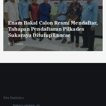
Pemberitaan Atas Nama Beras
Merek ‘NUR ‘Sudah Diklarifikasi
Oleh Pemilik Distributor, Tidak
Adanya Penimbangan Ulang, “Kami
Ruko Bukan Gudang”
4 views
Site Statistics
Today's visitors:
48