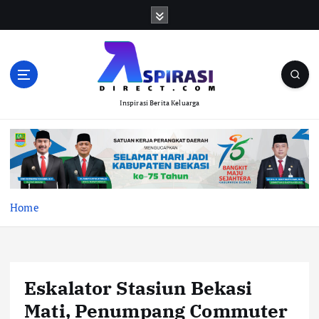
S
k
i
p
t
o
Inspirasi Berita Keluarga
c
o
n
t
e
n
t
Home
Eskalator Stasiun Bekasi
Mati, Penumpang Commuter