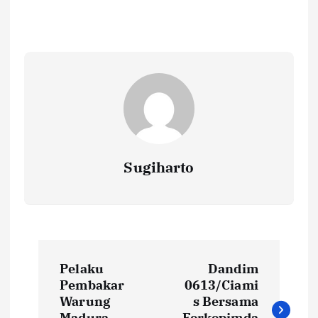
Sugiharto
N
Pelaku
Dandim
a
Pembakar
0613/Ciami
Warung
s Bersama
Madura
Forkopimda