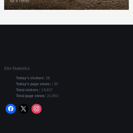
6 views
Site Statistics
Today's visitors:
28
Today's page views: :
35
Total visitors :
19,637
Total page views:
21,853