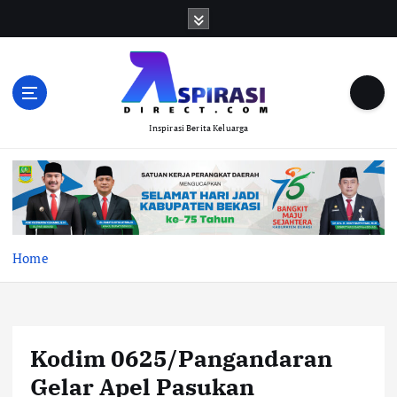
S
k
i
p
t
o
Inspirasi Berita Keluarga
c
o
n
t
e
n
t
Home
Kodim 0625/Pangandaran
Gelar Apel Pasukan