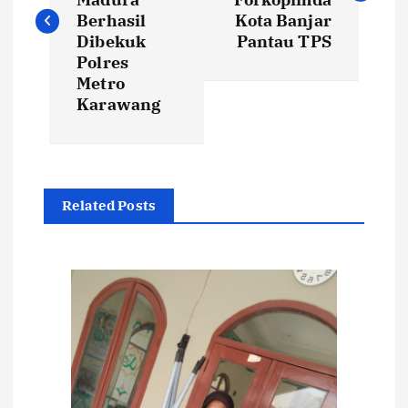
v
Berhasil
Kota Banjar
i
Dibekuk
Pantau TPS
Polres
Metro
g
Karawang
a
s
Related Posts
i
p
o
s