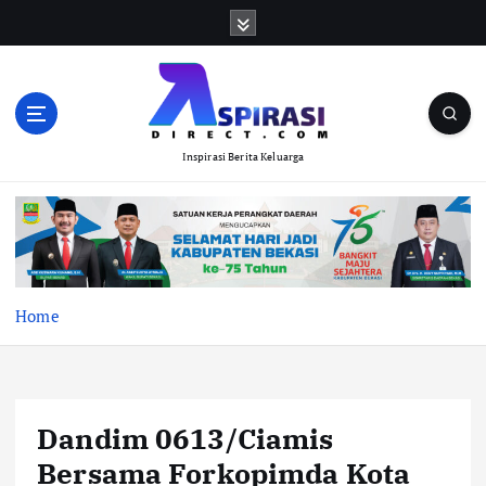
S
k
i
p
t
o
Inspirasi Berita Keluarga
c
o
n
t
e
n
t
Home
Dandim 0613/Ciamis
Bersama Forkopimda Kota