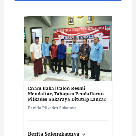
i
p
o
s
Enam Bakal Calon Resmi
Mendaftar, Tahapan Pendaftaran
Pilkades Sukaraya Ditutup Lancar
Panitia Pilkades Sukaraya
Berita Selengkapnya