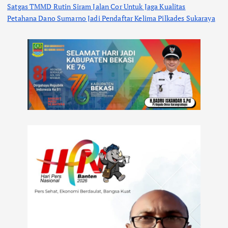
Satgas TMMD Rutin Siram Jalan Cor Untuk Jaga Kualitas
Petahana Dano Sumarno Jadi Pendaftar Kelima Pilkades Sukaraya