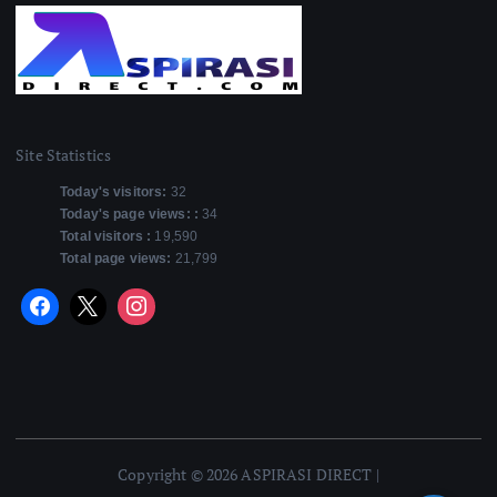
Site Statistics
Today's visitors:
32
Today's page views: :
34
Total visitors :
19,590
Total page views:
21,799
Copyright © 2026 ASPIRASI DIRECT |