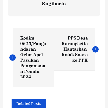
Sugiharto
N
Kodim
PPS Desa
a
0625/Panga
Karangsetia
ndaran
Hantarkan
v
Gelar Apel
Kotak Suara
Pasukan
ke PPK
i
Pengamana
n Pemilu
2024
g
a
s
Related Posts