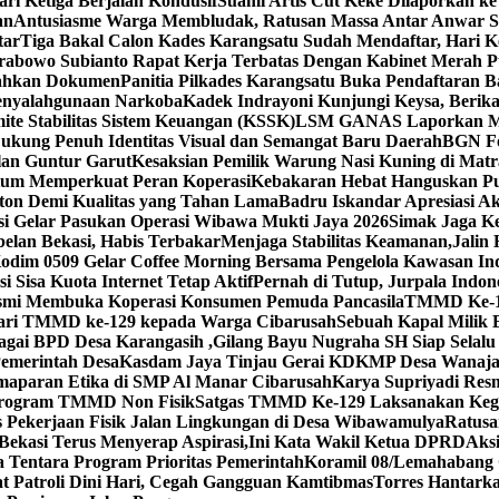
ri Ketiga Berjalan Kondusif
Suami Artis Cut Keke Dilaporkan ke
an
Antusiasme Warga Membludak, Ratusan Massa Antar Anwar Sa
tar
Tiga Bakal Calon Kades Karangsatu Sudah Mendaftar, Hari 
Prabowo Subianto Rapat Kerja Terbatas Dengan Kabinet Merah P
rahkan Dokumen
Panitia Pilkades Karangsatu Buka Pendaftaran 
enyalahgunaan Narkoba
Kadek Indrayoni Kunjungi Keysa, Beri
te Stabilitas Sistem Keuangan (KSSK)
LSM GANAS Laporkan Man
ukung Penuh Identitas Visual dan Semangat Baru Daerah
BGN Fo
lan Guntur Garut
Kesaksian Pemilik Warung Nasi Kuning di Ma
tum Memperkuat Peran Koperasi
Kebakaran Hebat Hanguskan P
ton Demi Kualitas yang Tahan Lama
Badru Iskandar Apresiasi A
asi Gelar Pasukan Operasi Wibawa Mukti Jaya 2026
Simak Jaga Ke
lan Bekasi, Habis Terbakar
Menjaga Stabilitas Keamanan,Jalin
Kodim 0509 Gelar Coffee Morning Bersama Pengelola Kawasan Ind
Sisa Kuota Internet Tetap Aktif
Pernah di Tutup, Jurpala Indo
smi Membuka Koperasi Konsumen Pemuda Pancasila
TMMD Ke-129
dari TMMD ke-129 kepada Warga Cibarusah
Sebuah Kapal Milik 
bagai BPD Desa Karangasih ,Gilang Bayu Nugraha SH Siap Selalu
Pemerintah Desa
Kasdam Jaya Tinjau Gerai KDKMP Desa Wanaja
aparan Etika di SMP Al Manar Cibarusah
Karya Supriyadi Res
Program TMMD Non Fisik
Satgas TMMD Ke-129 Laksanakan Kegi
Pekerjaan Fisik Jalan Lingkungan di Desa Wibawamulya
Ratusa
kasi Terus Menyerap Aspirasi,Ini Kata Wakil Ketua DPRD
Aks
 Tentara Program Prioritas Pemerintah
Koramil 08/Lemahabang G
 Patroli Dini Hari, Cegah Gangguan Kamtibmas
Torres Hantark