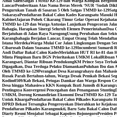
Amal Saleh
Satgas TMMD Ke-129 dan Warga Kompak Bergotong
Lancar
Pemberitaan Atas Nama Beras Merek ‘NUR ‘Sudah Dikla
Pengurukan Tanah di Sasaran 5 Oleh Satgas TMMD ke-129
Sat
Sukaraya
Pendaftaran Bakal Calon Kades Karangsatu Masuki H
Kabinet
Jajaran Polsek Cikarang Timur Gelar Operasi Kejahata
TMMD ke-129 dan Warga Antusias Lanjutkan Pengecoran Jala
Bahagia, Harapkan Sinergi Seluruh Elemen Pemerintahan
Dua O
Berjatuhan di Jalan Raya Narogong
Usung Perubahan dan Sekto
Karangbahagia Berjalan Lancar, Empat Orang Telah Mendafta
Istana Merdeka
Warga Mulai Cor Jalan Lingkungan Dengan S
Cibarusah Dalam Suasana TMMD ke-129
Incumbent Sumardi Re
Andi Daftar Bakal Calon Kades
Meriahkan HUT RI ke-81 dan H
Minta Pimpinan Baru BGN Prioritaskan UMKM Lokal
Ribuan 
Karangsari, Diantar Ribuan Pendukung
KM Prince Soya Terbak
Digagalkan, Dua Terduga Pelaku Diamankan
Puluhan Ibu dan 
Oleh TMMD ke-129
Perangkat Desa Karangrahayu dan Mahasis
Rusak Parah Bertahun-tahun, Warga Desak Pemkab Bekasi Seg
Kodim0509/Kab Bekasi, Petugas Damkar dan Warga Respon C
Desa hingga Mahasiswa KKN Kompak Ikuti Jumsih di Karangr
Pentingnya Konvergensi Pencegahan dan Penanganan Stunting
UMKM, Dorong Kemandirian Ekonomi Desa
TMMD Ke-129 Tana
Untuk Kluarga
Pendaftaran Bakal Calon Pilkades Karangsatu Ha
DPRD Bekasi Tersangka Pengeroyokan Diserahkan ke Kejaksa
Pendaftaran Pilkades Karangmukti, Baru Satu Bakal Calon Daf
Diarty Resmi Menjabat Sebagai Kapolres Bojonegoro
Presiden 