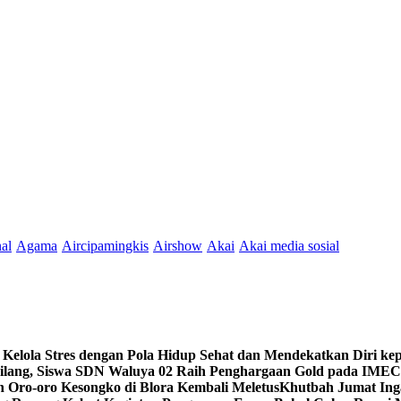
nal
Agama
Aircipamingkis
Airshow
Akai
Akai media sosial
 Kelola Stres dengan Pola Hidup Sehat dan Mendekatkan Diri ke
milang, Siswa SDN Waluya 02 Raih Penghargaan Gold pada IMEC
 Oro-oro Kesongko di Blora Kembali Meletus
Khutbah Jumat Ing