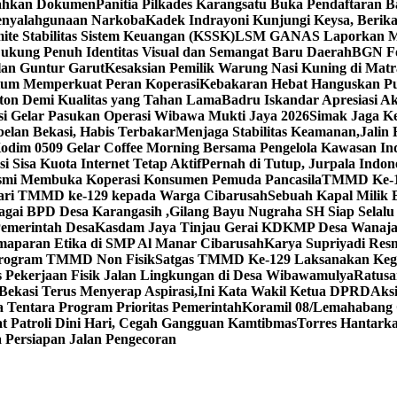
rahkan Dokumen
Panitia Pilkades Karangsatu Buka Pendaftaran 
enyalahgunaan Narkoba
Kadek Indrayoni Kunjungi Keysa, Beri
te Stabilitas Sistem Keuangan (KSSK)
LSM GANAS Laporkan Man
ukung Penuh Identitas Visual dan Semangat Baru Daerah
BGN Fo
lan Guntur Garut
Kesaksian Pemilik Warung Nasi Kuning di Ma
tum Memperkuat Peran Koperasi
Kebakaran Hebat Hanguskan P
ton Demi Kualitas yang Tahan Lama
Badru Iskandar Apresiasi A
asi Gelar Pasukan Operasi Wibawa Mukti Jaya 2026
Simak Jaga Ke
lan Bekasi, Habis Terbakar
Menjaga Stabilitas Keamanan,Jalin
Kodim 0509 Gelar Coffee Morning Bersama Pengelola Kawasan Ind
Sisa Kuota Internet Tetap Aktif
Pernah di Tutup, Jurpala Indo
smi Membuka Koperasi Konsumen Pemuda Pancasila
TMMD Ke-129
dari TMMD ke-129 kepada Warga Cibarusah
Sebuah Kapal Milik 
bagai BPD Desa Karangasih ,Gilang Bayu Nugraha SH Siap Selalu
Pemerintah Desa
Kasdam Jaya Tinjau Gerai KDKMP Desa Wanaja
aparan Etika di SMP Al Manar Cibarusah
Karya Supriyadi Res
Program TMMD Non Fisik
Satgas TMMD Ke-129 Laksanakan Kegi
Pekerjaan Fisik Jalan Lingkungan di Desa Wibawamulya
Ratusa
kasi Terus Menyerap Aspirasi,Ini Kata Wakil Ketua DPRD
Aks
 Tentara Program Prioritas Pemerintah
Koramil 08/Lemahabang G
 Patroli Dini Hari, Cegah Gangguan Kamtibmas
Torres Hantark
Persiapan Jalan Pengecoran