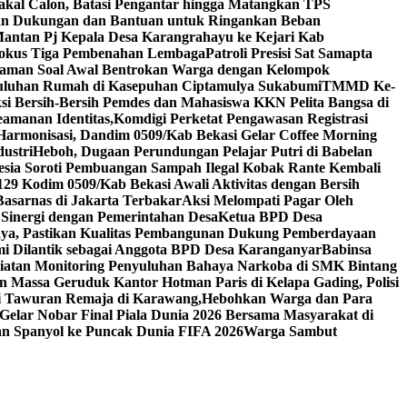
Bakal Calon, Batasi Pengantar hingga Matangkan TPS
kan Dukungan dan Bantuan untuk Ringankan Beban
tan Pj Kepala Desa Karangrahayu ke Kejari Kab
kus Tiga Pembenahan Lembaga
Patroli Presisi Sat Samapta
traman Soal Awal Bentrokan Warga dengan Kelompok
uluhan Rumah di Kasepuhan Ciptamulya Sukabumi
TMMD Ke-
ksi Bersih-Bersih Pemdes dan Mahasiswa KKN Pelita Bangsa di
amanan Identitas,Komdigi Perketat Pengawasan Registrasi
 Harmonisasi, Dandim 0509/Kab Bekasi Gelar Coffee Morning
ustri
Heboh, Dugaan Perundungan Pelajar Putri di Babelan
nesia Soroti Pembuangan Sampah Ilegal Kobak Rante Kembali
 Kodim 0509/Kab Bekasi Awali Aktivitas dengan Bersih
Basarnas di Jakarta Terbakar
Aksi Melompati Pagar Oleh
 Sinergi dengan Pemerintahan Desa
Ketua BPD Desa
ya, Pastikan Kualitas Pembangunan Dukung Pemberdayaan
mi Dilantik sebagai Anggota BPD Desa Karanganyar
Babinsa
atan Monitoring Penyuluhan Bahaya Narkoba di SMK Bintang
n Massa Geruduk Kantor Hotman Paris di Kelapa Gading, Polisi
i Tawuran Remaja di Karawang,Hebohkan Warga dan Para
elar Nobar Final Piala Dunia 2026 Bersama Masyarakat di
an Spanyol ke Puncak Dunia FIFA 2026
Warga Sambut