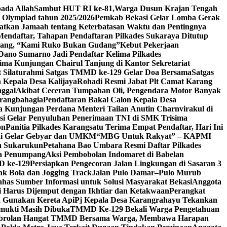
pada Allah
Sambut HUT RI ke-81,Warga Dusun Krajan Tengah
 Olympiad tahun 2025/2026
Pemkab Bekasi Gelar Lomba Gerak
atkan Jamaah tentang Keterbatasan Waktu dan Pentingnya
endaftar, Tahapan Pendaftaran Pilkades Sukaraya Ditutup
 Ulang, “Kami Ruko Bukan Gudang”
Kebut Pekerjaan
Dano Sumarno Jadi Pendaftar Kelima Pilkades
ima Kunjungan Chairul Tanjung di Kantor Sekretariat
 Silaturahmi Satgas TMMD ke-129 Gelar Doa Bersama
Satgas
 Kepala Desa Kalijaya
Rohadi Resmi Jabat Plt Camat Karang
nggal
Akibat Ceceran Tumpahan Oli, Pengendara Motor Banyak
arangbahagia
Pendaftaran Bakal Calon Kepala Desa
 Kunjungan Perdana Menteri Tailan Anutin Charnvirakul di
si Gelar Penyuluhan Penerimaan TNI di SMK Trisima
on
Panitia Pilkades Karangsatu Terima Empat Pendaftar, Hari Ini
ani Gelar Gebyar dan UMKM
“MBG Untuk Rakyat” – KAPMI
sa Sukarukun
Petahana Bao Umbara Resmi Daftar Pilkades
pa Penumpang
Aksi Pembobolan Indomaret di Babelan
D ke-129
Persiapkan Pengecoran Jalan Lingkungan di Sasaran 3
k Bola dan Jogging Track
Jalan Pulo Damar–Pulo Murub
has Sumber Informasi untuk Solusi Masyarakat Bekasi
Anggota
 Harus Dijemput dengan Ikhtiar dan Ketakwaan
Perangkat
a Gunakan Kereta Api
Pj Kepala Desa Karangrahayu Tekankan
gmukti Masih Dibuka
TMMD Ke-129 Bekali Warga Pengetahuan
brolan Hangat TMMD Bersama Warga, Membawa Harapan