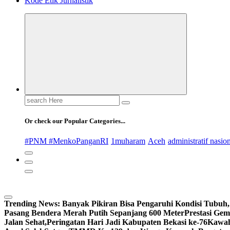
Kode Etik Jurnalistik
Search
for:
Or check our Popular Categories...
#PNM #MenkoPanganRI
1muharam
Aceh
administratif nasio
Trending News:
Banyak Pikiran Bisa Pengaruhi Kondisi Tubuh,
Pasang Bendera Merah Putih Sepanjang 600 Meter
Prestasi Ge
Jalan Sehat,Peringatan Hari Jadi Kabupaten Bekasi ke-76
Kawah