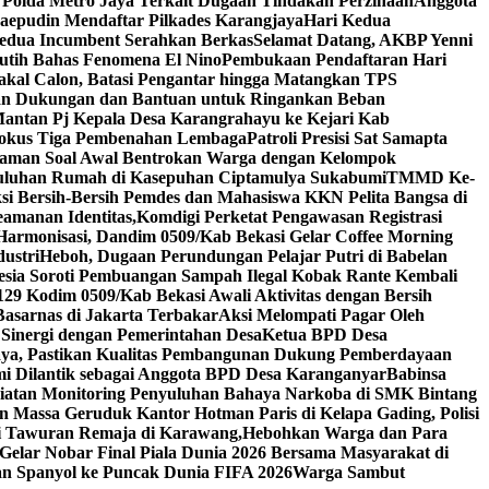
 Polda Metro Jaya Terkait Dugaan Tindakan Perzinaan
Anggota
epudin Mendaftar Pilkades Karangjaya
Hari Kedua
Kedua Incumbent Serahkan Berkas
Selamat Datang, AKBP Yenni
utih Bahas Fenomena El Nino
Pembukaan Pendaftaran Hari
Bakal Calon, Batasi Pengantar hingga Matangkan TPS
kan Dukungan dan Bantuan untuk Ringankan Beban
tan Pj Kepala Desa Karangrahayu ke Kejari Kab
kus Tiga Pembenahan Lembaga
Patroli Presisi Sat Samapta
traman Soal Awal Bentrokan Warga dengan Kelompok
uluhan Rumah di Kasepuhan Ciptamulya Sukabumi
TMMD Ke-
ksi Bersih-Bersih Pemdes dan Mahasiswa KKN Pelita Bangsa di
amanan Identitas,Komdigi Perketat Pengawasan Registrasi
 Harmonisasi, Dandim 0509/Kab Bekasi Gelar Coffee Morning
ustri
Heboh, Dugaan Perundungan Pelajar Putri di Babelan
nesia Soroti Pembuangan Sampah Ilegal Kobak Rante Kembali
 Kodim 0509/Kab Bekasi Awali Aktivitas dengan Bersih
Basarnas di Jakarta Terbakar
Aksi Melompati Pagar Oleh
 Sinergi dengan Pemerintahan Desa
Ketua BPD Desa
ya, Pastikan Kualitas Pembangunan Dukung Pemberdayaan
mi Dilantik sebagai Anggota BPD Desa Karanganyar
Babinsa
atan Monitoring Penyuluhan Bahaya Narkoba di SMK Bintang
n Massa Geruduk Kantor Hotman Paris di Kelapa Gading, Polisi
i Tawuran Remaja di Karawang,Hebohkan Warga dan Para
elar Nobar Final Piala Dunia 2026 Bersama Masyarakat di
an Spanyol ke Puncak Dunia FIFA 2026
Warga Sambut