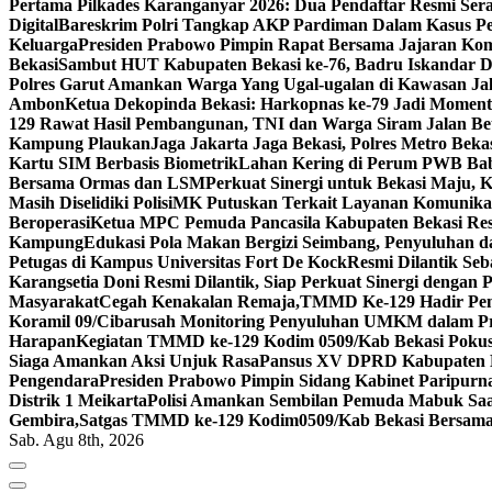
Pertama Pilkades Karanganyar 2026: Dua Pendaftar Resmi Se
Digital
Bareskrim Polri Tangkap AKP Pardiman Dalam Kasus P
Keluarga
Presiden Prabowo Pimpin Rapat Bersama Jajaran Komi
Bekasi
Sambut HUT Kabupaten Bekasi ke-76, Badru Iskandar D
Polres Garut Amankan Warga Yang Ugal-ugalan di Kawasan Ja
Ambon
Ketua Dekopinda Bekasi: Harkopnas ke-79 Jadi Momen
129 Rawat Hasil Pembangunan, TNI dan Warga Siram Jalan Be
Kampung Plaukan
Jaga Jakarta Jaga Bekasi, Polres Metro Bek
Kartu SIM Berbasis Biometrik
Lahan Kering di Perum PWB Babe
Bersama Ormas dan LSM
Perkuat Sinergi untuk Bekasi Maju, 
Masih Diselidiki Polisi
MK Putuskan Terkait Layanan Komunikasi 
Beroperasi
Ketua MPC Pemuda Pancasila Kabupaten Bekasi Re
Kampung
Edukasi Pola Makan Bergizi Seimbang, Penyuluhan 
Petugas di Kampus Universitas Fort De Kock
Resmi Dilantik Se
Karangsetia Doni Resmi Dilantik, Siap Perkuat Sinergi dengan 
Masyarakat
Cegah Kenakalan Remaja,TMMD Ke-129 Hadir Pem
Koramil 09/Cibarusah Monitoring Penyuluhan UMKM dalam 
Harapan
Kegiatan TMMD ke-129 Kodim 0509/Kab Bekasi Pokus 
Siaga Amankan Aksi Unjuk Rasa
Pansus XV DPRD Kabupaten Be
Pengendara
Presiden Prabowo Pimpin Sidang Kabinet Paripurna
Distrik 1 Meikarta
Polisi Amankan Sembilan Pemuda Mabuk Saat
Gembira,Satgas TMMD ke-129 Kodim0509/Kab Bekasi Bersama 
Sab. Agu 8th, 2026