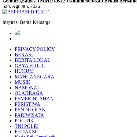
Gembira,Satgas TMMD ke-129 Kodim0509/Kab Bekasi Bersama 
Sab. Agu 8th, 2026
Inspirasi Berita Keluarga
PRIVACY POLICY
BEKASI
BERITA LOKAL
GAYA HIDUP
HUKUM
MANCANEGARA
MUSIK
NASIONAL
OLAHRAGA
PEMERINTAHAN
PERISTIWA
PENDIDIKAN
PARIWISATA
POLITIK
TNI POLRI
REDAKSI