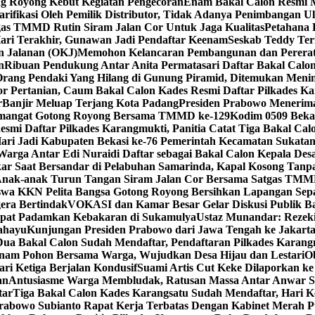
 Royong Kebut Kegiatan Pengecoran
Enam Bakal Calon Resmi M
rifikasi Oleh Pemilik Distributor, Tidak Adanya Penimbangan
gas TMMD Rutin Siram Jalan Cor Untuk Jaga Kualitas
Petahana 
ari Terakhir, Gunawan Jadi Pendaftar Keenam
Seskab Teddy Ter
n Jalanan (OKJ)
Memohon Kelancaran Pembangunan dan Pererat
n
Ribuan Pendukung Antar Anita Permatasari Daftar Bakal Calon
rang Pendaki Yang Hilang di Gunung Piramid, Ditemukan Meni
r Pertanian, Caum Bakal Calon Kades Resmi Daftar Pilkades K
r
Banjir Meluap Terjang Kota Padang
Presiden Prabowo Menerima
emangat Gotong Royong Bersama TMMD ke-129
Kodim 0509 Beka
smi Daftar Pilkades Karangmukti, Panitia Catat Tiga Bakal Cal
ari Jadi Kabupaten Bekasi ke-76 Pemerintah Kecamatan Sukat
Warga Antar Edi Nuraidi Daftar sebagai Bakal Calon Kepala De
ar Saat Bersandar di Pelabuhan Samarinda, Kapal Kosong Tan
Anak-anak Turun Tangan Siram Jalan Cor Bersama Satgas TMM
wa KKN Pelita Bangsa Gotong Royong Bersihkan Lapangan Sepa
era Bertindak
VOKASI dan Kamar Besar Gelar Diskusi Publik Ba
epat Padamkan Kebakaran di Sukamulya
Ustaz Munandar: Rezeki
ahayu
Kunjungan Presiden Prabowo dari Jawa Tengah ke Jakart
Dua Bakal Calon Sudah Mendaftar, Pendaftaran Pilkades Karan
m Pohon Bersama Warga, Wujudkan Desa Hijau dan Lestari
O
ri Ketiga Berjalan Kondusif
Suami Artis Cut Keke Dilaporkan ke
an
Antusiasme Warga Membludak, Ratusan Massa Antar Anwar Sa
tar
Tiga Bakal Calon Kades Karangsatu Sudah Mendaftar, Hari 
Prabowo Subianto Rapat Kerja Terbatas Dengan Kabinet Merah P