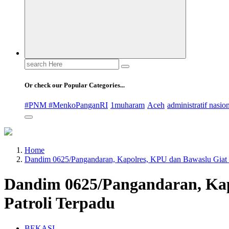
Search
for:
Or check our Popular Categories...
#PNM #MenkoPanganRI
1muharam
Aceh
administratif nasio
Home
Dandim 0625/Pangandaran, Kapolres, KPU dan Bawaslu Giat P
Dandim 0625/Pangandaran, Kap
Patroli Terpadu
BEKASI