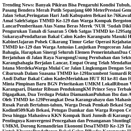
Skip
Trending News:
Banyak Pikiran Bisa Pengaruhi Kondisi Tubuh,
to
Pasang Bendera Merah Putih Sepanjang 600 Meter
Prestasi Ge
content
Jalan Sehat,Peringatan Hari Jadi Kabupaten Bekasi ke-76
Kawah
Amal Saleh
Satgas TMMD Ke-129 dan Warga Kompak Bergotong
Lancar
Pemberitaan Atas Nama Beras Merek ‘NUR ‘Sudah Dikla
Pengurukan Tanah di Sasaran 5 Oleh Satgas TMMD ke-129
Sat
Sukaraya
Pendaftaran Bakal Calon Kades Karangsatu Masuki H
Kabinet
Jajaran Polsek Cikarang Timur Gelar Operasi Kejahata
TMMD ke-129 dan Warga Antusias Lanjutkan Pengecoran Jala
Bahagia, Harapkan Sinergi Seluruh Elemen Pemerintahan
Dua O
Berjatuhan di Jalan Raya Narogong
Usung Perubahan dan Sekto
Karangbahagia Berjalan Lancar, Empat Orang Telah Mendafta
Istana Merdeka
Warga Mulai Cor Jalan Lingkungan Dengan S
Cibarusah Dalam Suasana TMMD ke-129
Incumbent Sumardi Re
Andi Daftar Bakal Calon Kades
Meriahkan HUT RI ke-81 dan H
Minta Pimpinan Baru BGN Prioritaskan UMKM Lokal
Ribuan 
Karangsari, Diantar Ribuan Pendukung
KM Prince Soya Terbak
Digagalkan, Dua Terduga Pelaku Diamankan
Puluhan Ibu dan 
Oleh TMMD ke-129
Perangkat Desa Karangrahayu dan Mahasis
Rusak Parah Bertahun-tahun, Warga Desak Pemkab Bekasi Seg
Kodim0509/Kab Bekasi, Petugas Damkar dan Warga Respon C
Desa hingga Mahasiswa KKN Kompak Ikuti Jumsih di Karangr
Pentingnya Konvergensi Pencegahan dan Penanganan Stunting
UMKM, Dorong Kemandirian Ekonomi Desa
TMMD Ke-129 Tana