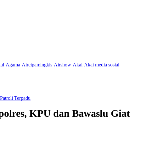
nal
Agama
Aircipamingkis
Airshow
Akai
Akai media sosial
atroli Terpadu
olres, KPU dan Bawaslu Giat