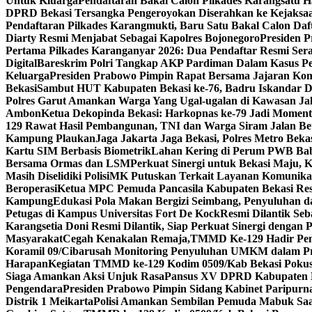
Untuk Kluarga
Pendaftaran Bakal Calon Pilkades Karangsatu Ha
DPRD Bekasi Tersangka Pengeroyokan Diserahkan ke Kejaksa
Pendaftaran Pilkades Karangmukti, Baru Satu Bakal Calon Daf
Diarty Resmi Menjabat Sebagai Kapolres Bojonegoro
Presiden 
Pertama Pilkades Karanganyar 2026: Dua Pendaftar Resmi Se
Digital
Bareskrim Polri Tangkap AKP Pardiman Dalam Kasus P
Keluarga
Presiden Prabowo Pimpin Rapat Bersama Jajaran Komi
Bekasi
Sambut HUT Kabupaten Bekasi ke-76, Badru Iskandar D
Polres Garut Amankan Warga Yang Ugal-ugalan di Kawasan Ja
Ambon
Ketua Dekopinda Bekasi: Harkopnas ke-79 Jadi Momen
129 Rawat Hasil Pembangunan, TNI dan Warga Siram Jalan Be
Kampung Plaukan
Jaga Jakarta Jaga Bekasi, Polres Metro Bek
Kartu SIM Berbasis Biometrik
Lahan Kering di Perum PWB Babe
Bersama Ormas dan LSM
Perkuat Sinergi untuk Bekasi Maju, 
Masih Diselidiki Polisi
MK Putuskan Terkait Layanan Komunikasi 
Beroperasi
Ketua MPC Pemuda Pancasila Kabupaten Bekasi Re
Kampung
Edukasi Pola Makan Bergizi Seimbang, Penyuluhan 
Petugas di Kampus Universitas Fort De Kock
Resmi Dilantik Se
Karangsetia Doni Resmi Dilantik, Siap Perkuat Sinergi dengan 
Masyarakat
Cegah Kenakalan Remaja,TMMD Ke-129 Hadir Pem
Koramil 09/Cibarusah Monitoring Penyuluhan UMKM dalam 
Harapan
Kegiatan TMMD ke-129 Kodim 0509/Kab Bekasi Pokus 
Siaga Amankan Aksi Unjuk Rasa
Pansus XV DPRD Kabupaten Be
Pengendara
Presiden Prabowo Pimpin Sidang Kabinet Paripurna
Distrik 1 Meikarta
Polisi Amankan Sembilan Pemuda Mabuk Saat