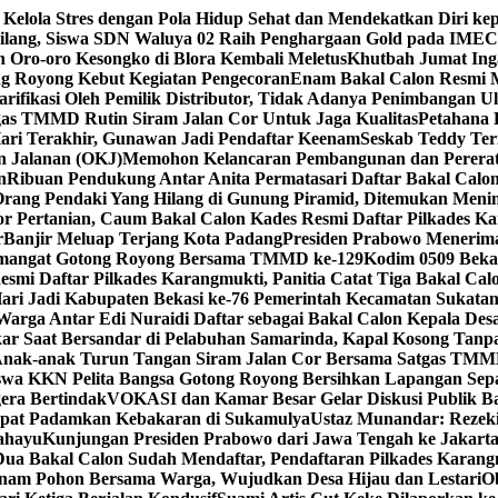
 Kelola Stres dengan Pola Hidup Sehat dan Mendekatkan Diri ke
milang, Siswa SDN Waluya 02 Raih Penghargaan Gold pada IMEC
 Oro-oro Kesongko di Blora Kembali Meletus
Khutbah Jumat Ing
 Royong Kebut Kegiatan Pengecoran
Enam Bakal Calon Resmi M
rifikasi Oleh Pemilik Distributor, Tidak Adanya Penimbangan
gas TMMD Rutin Siram Jalan Cor Untuk Jaga Kualitas
Petahana 
ari Terakhir, Gunawan Jadi Pendaftar Keenam
Seskab Teddy Ter
n Jalanan (OKJ)
Memohon Kelancaran Pembangunan dan Pererat
n
Ribuan Pendukung Antar Anita Permatasari Daftar Bakal Calon
rang Pendaki Yang Hilang di Gunung Piramid, Ditemukan Meni
r Pertanian, Caum Bakal Calon Kades Resmi Daftar Pilkades K
r
Banjir Meluap Terjang Kota Padang
Presiden Prabowo Menerima
emangat Gotong Royong Bersama TMMD ke-129
Kodim 0509 Beka
smi Daftar Pilkades Karangmukti, Panitia Catat Tiga Bakal Cal
ari Jadi Kabupaten Bekasi ke-76 Pemerintah Kecamatan Sukat
Warga Antar Edi Nuraidi Daftar sebagai Bakal Calon Kepala De
ar Saat Bersandar di Pelabuhan Samarinda, Kapal Kosong Tan
Anak-anak Turun Tangan Siram Jalan Cor Bersama Satgas TMM
wa KKN Pelita Bangsa Gotong Royong Bersihkan Lapangan Sepa
era Bertindak
VOKASI dan Kamar Besar Gelar Diskusi Publik Ba
epat Padamkan Kebakaran di Sukamulya
Ustaz Munandar: Rezeki
ahayu
Kunjungan Presiden Prabowo dari Jawa Tengah ke Jakart
Dua Bakal Calon Sudah Mendaftar, Pendaftaran Pilkades Karan
m Pohon Bersama Warga, Wujudkan Desa Hijau dan Lestari
O