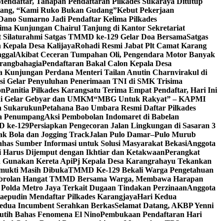
endaftar, Tahapan Pendaftaran Pilkades Sukaraya Ditutup
 Ulang, “Kami Ruko Bukan Gudang”
Kebut Pekerjaan
Dano Sumarno Jadi Pendaftar Kelima Pilkades
ima Kunjungan Chairul Tanjung di Kantor Sekretariat
 Silaturahmi Satgas TMMD ke-129 Gelar Doa Bersama
Satgas
 Kepala Desa Kalijaya
Rohadi Resmi Jabat Plt Camat Karang
nggal
Akibat Ceceran Tumpahan Oli, Pengendara Motor Banyak
arangbahagia
Pendaftaran Bakal Calon Kepala Desa
 Kunjungan Perdana Menteri Tailan Anutin Charnvirakul di
si Gelar Penyuluhan Penerimaan TNI di SMK Trisima
on
Panitia Pilkades Karangsatu Terima Empat Pendaftar, Hari Ini
ani Gelar Gebyar dan UMKM
“MBG Untuk Rakyat” – KAPMI
sa Sukarukun
Petahana Bao Umbara Resmi Daftar Pilkades
pa Penumpang
Aksi Pembobolan Indomaret di Babelan
D ke-129
Persiapkan Pengecoran Jalan Lingkungan di Sasaran 3
k Bola dan Jogging Track
Jalan Pulo Damar–Pulo Murub
has Sumber Informasi untuk Solusi Masyarakat Bekasi
Anggota
 Harus Dijemput dengan Ikhtiar dan Ketakwaan
Perangkat
a Gunakan Kereta Api
Pj Kepala Desa Karangrahayu Tekankan
gmukti Masih Dibuka
TMMD Ke-129 Bekali Warga Pengetahuan
brolan Hangat TMMD Bersama Warga, Membawa Harapan
 Polda Metro Jaya Terkait Dugaan Tindakan Perzinaan
Anggota
epudin Mendaftar Pilkades Karangjaya
Hari Kedua
Kedua Incumbent Serahkan Berkas
Selamat Datang, AKBP Yenni
utih Bahas Fenomena El Nino
Pembukaan Pendaftaran Hari