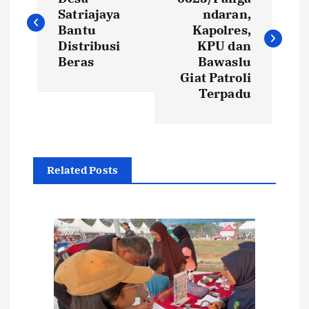
a
Satriajaya
ndaran,
v
Bantu
Kapolres,
Distribusi
KPU dan
i
Beras
Bawaslu
Giat Patroli
Terpadu
g
a
s
Related Posts
i
p
o
s