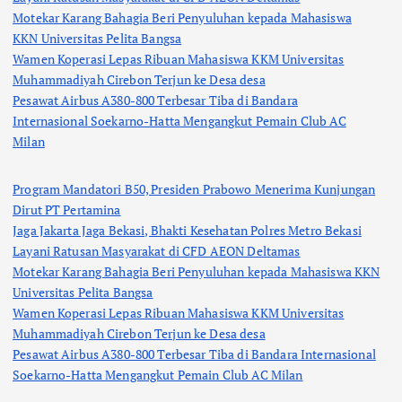
Motekar Karang Bahagia Beri Penyuluhan kepada Mahasiswa
KKN Universitas Pelita Bangsa
Wamen Koperasi Lepas Ribuan Mahasiswa KKM Universitas
Muhammadiyah Cirebon Terjun ke Desa desa
Pesawat Airbus A380-800 Terbesar Tiba di Bandara
Internasional Soekarno-Hatta Mengangkut Pemain Club AC
Milan
Program Mandatori B50, Presiden Prabowo Menerima Kunjungan
Dirut PT Pertamina
Jaga Jakarta Jaga Bekasi, Bhakti Kesehatan Polres Metro Bekasi
Layani Ratusan Masyarakat di CFD AEON Deltamas
Motekar Karang Bahagia Beri Penyuluhan kepada Mahasiswa KKN
Universitas Pelita Bangsa
Wamen Koperasi Lepas Ribuan Mahasiswa KKM Universitas
Muhammadiyah Cirebon Terjun ke Desa desa
Pesawat Airbus A380-800 Terbesar Tiba di Bandara Internasional
Soekarno-Hatta Mengangkut Pemain Club AC Milan