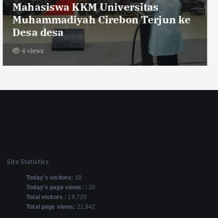
Sambut HUT RI ke-81,Warga Dusun
Krajan Tengah Pasang Bendera
Merah Putih Sepanjang 600 Meter
11 views
Site Statistics
Today's visitors:
18
Today's page views: :
20
Total visitors :
19,720
Total page views:
21,942