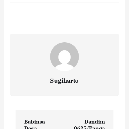
Sugiharto
N
Babinsa
Dandim
Desa
0625/Panga