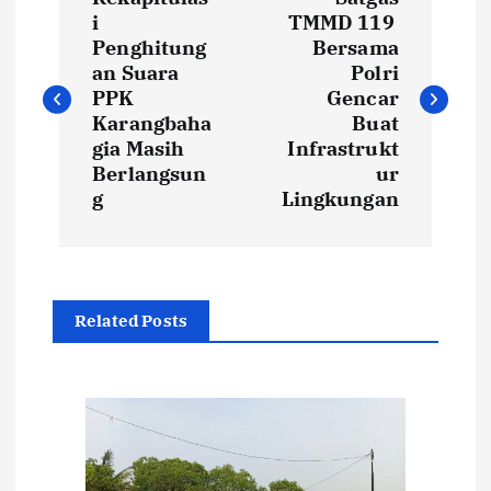
a
i
TMMD 119
Penghitung
Bersama
v
an Suara
Polri
PPK
Gencar
i
Karangbaha
Buat
gia Masih
Infrastrukt
Berlangsun
ur
g
g
Lingkungan
a
s
Related Posts
i
p
o