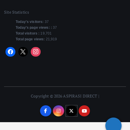
Site Statistics
Today's visitors:
37
Today's page views: :
37
Total visitors :
19,701
Total page views:
21,919
Copyright © 2026 ASPIRASI DIRECT |