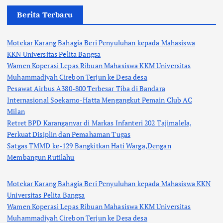
Berita Terbaru
Motekar Karang Bahagia Beri Penyuluhan kepada Mahasiswa
KKN Universitas Pelita Bangsa
Wamen Koperasi Lepas Ribuan Mahasiswa KKM Universitas
Muhammadiyah Cirebon Terjun ke Desa desa
Pesawat Airbus A380-800 Terbesar Tiba di Bandara
Internasional Soekarno-Hatta Mengangkut Pemain Club AC
Milan
Retret BPD Karanganyar di Markas Infanteri 202 Tajimalela,
Perkuat Disiplin dan Pemahaman Tugas
Satgas TMMD ke-129 Bangkitkan Hati Warga,Dengan
Membangun Rutilahu
Motekar Karang Bahagia Beri Penyuluhan kepada Mahasiswa KKN
Universitas Pelita Bangsa
Wamen Koperasi Lepas Ribuan Mahasiswa KKM Universitas
Muhammadiyah Cirebon Terjun ke Desa desa