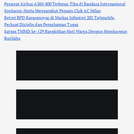
Pesawat Airbus A380-800 Terbesar Tiba di Bandara Internasional
Soekarno-Hatta Mengangkut Pemain Club AC Milan
Retret BPD Karanganyar di Markas Infanteri 202 Tajimalela,
Perkuat Disiplin dan Pemahaman Tugas
Satgas TMMD ke-129 Bangkitkan Hati Warga,Dengan Membangun
Rutilahu