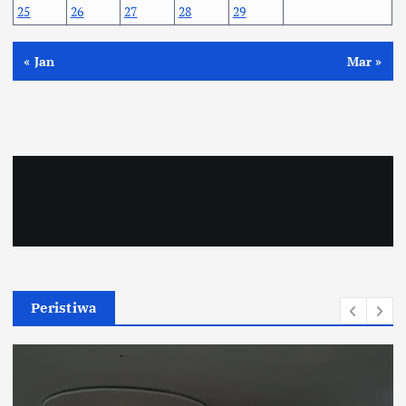
25
26
27
28
29
« Jan
Mar »
Peristiwa