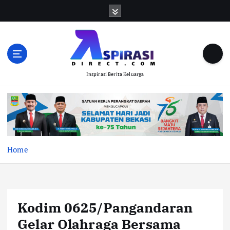
S
k
i
p
t
o
Inspirasi Berita Keluarga
c
o
n
t
e
n
t
Home
Kodim 0625/Pangandaran
Gelar Olahraga Bersama