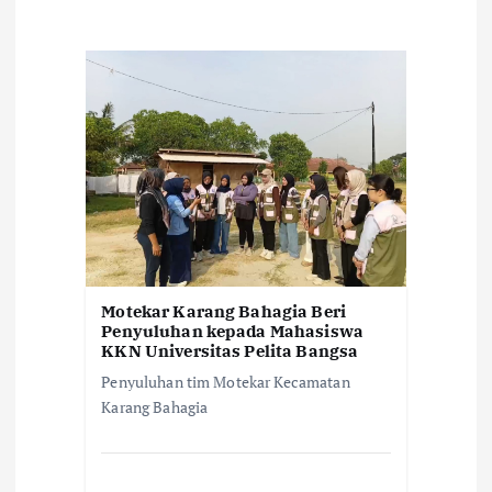
i
p
o
s
Motekar Karang Bahagia Beri
Penyuluhan kepada Mahasiswa
KKN Universitas Pelita Bangsa
Penyuluhan tim Motekar Kecamatan
Karang Bahagia