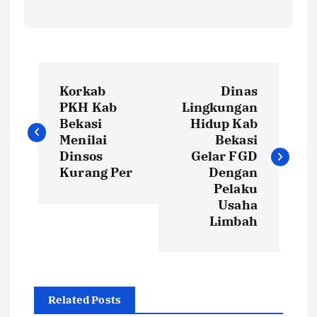
N
Korkab
Dinas
a
PKH Kab
Lingkungan
Bekasi
Hidup Kab
v
Menilai
Bekasi
Dinsos
Gelar FGD
i
Kurang Per
Dengan
Pelaku
Usaha
g
Limbah
a
s
Related Posts