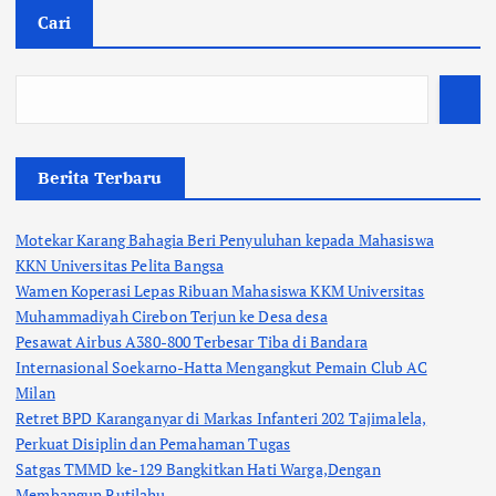
Cari
Berita Terbaru
Motekar Karang Bahagia Beri Penyuluhan kepada Mahasiswa
KKN Universitas Pelita Bangsa
Wamen Koperasi Lepas Ribuan Mahasiswa KKM Universitas
Muhammadiyah Cirebon Terjun ke Desa desa
Pesawat Airbus A380-800 Terbesar Tiba di Bandara
Internasional Soekarno-Hatta Mengangkut Pemain Club AC
Milan
Retret BPD Karanganyar di Markas Infanteri 202 Tajimalela,
Perkuat Disiplin dan Pemahaman Tugas
Satgas TMMD ke-129 Bangkitkan Hati Warga,Dengan
Membangun Rutilahu