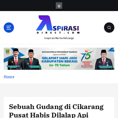
S
k
i
p
t
o
Inspirasi Berita Keluarga
c
o
n
t
e
n
t
Home
Sebuah Gudang di Cikarang
Pusat Habis Dilalap Api