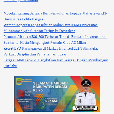
Motekar Karang Bahagia Beri Penyuluhan kepada Mahasiswa KKN
Universitas Pelita Bangsa
Wamen Koperasi Lepas Ribuan Mahasiswa KKM Universitas
Muhammadiyah Cirebon Terjun ke Desa desa
Pesawat Airbus A380-800 Terbesar Tiba di Bandara Internasional
Soekarno-Hatta Mengangkut Pemain Club AC Milan
Retret BPD Karanganyar di Markas Infanteri 202 Tajimalela,
Perkuat Disiplin dan Pemahaman Tugas
Satgas TMMD ke-129 Bangkitkan Hati Warga,Dengan Membangun
Rutilahu