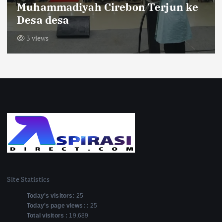
Krajan Tengah Pasang Bendera
Merah Putih Sepanjang 600 Meter
9 views
Site Statistics
Today's visitors:
25
Today's page views: :
25
Total visitors :
19,689