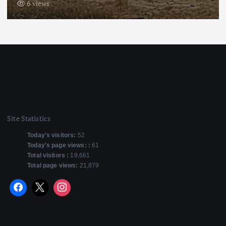
6 views
Site Statistics
Today's visitors:
52
Today's page views: :
61
Total visitors :
19,661
Total page views:
21,879