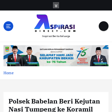
S
k
i
p
t
o
Inspirasi Berita Keluarga
c
o
n
t
e
n
t
Home
Polsek Babelan Beri Kejutan
Nasi Tumpeng ke Koramil