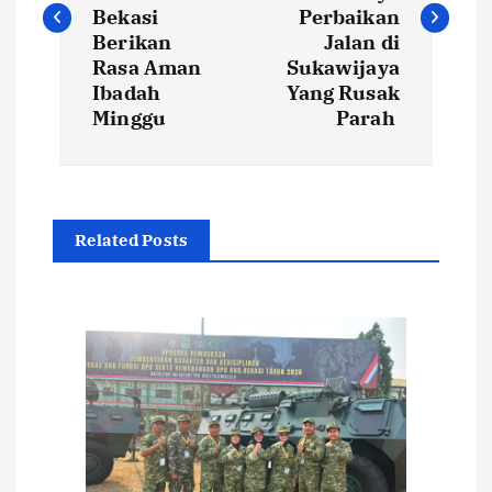
v
Bekasi
Perbaikan
i
Berikan
Jalan di
Rasa Aman
Sukawijaya
Ibadah
Yang Rusak
g
Minggu
Parah
a
s
Related Posts
i
p
o
s