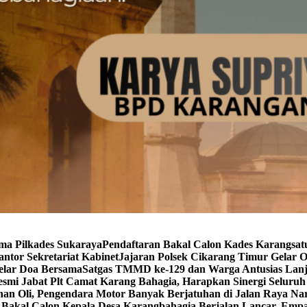
ma Pilkades Sukaraya
Pendaftaran Bakal Calon Kades Karangsat
ntor Sekretariat Kabinet
Jajaran Polsek Cikarang Timur Gelar O
elar Doa Bersama
Satgas TMMD ke-129 dan Warga Antusias Lanj
smi Jabat Plt Camat Karang Bahagia, Harapkan Sinergi Seluru
an Oli, Pengendara Motor Banyak Berjatuhan di Jalan Raya Na
 Bakal Calon Kepala Desa Karangbahagia Berjalan Lancar, Emp