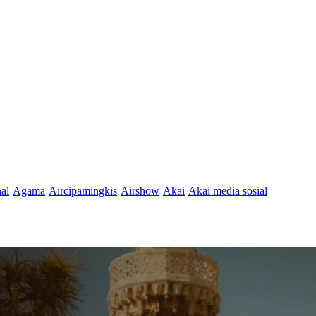
nal
Agama
Aircipamingkis
Airshow
Akai
Akai media sosial