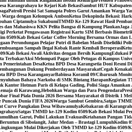
 dan Bantuan untuk Ringankan Beban Keluarga
Presiden Prabowo
a Karangrahayu ke Kejari Kab Bekasi
Sambut HUT Kabupaten B
baga
Patroli Presisi Sat Samapta Polres Garut Amankan Warga Y
an Warga dengan Kelompok Ambon
Ketua Dekopinda Bekasi: Har
puhan Ciptamulya Sukabumi
TMMD Ke-129 Rawat Hasil Pembangu
mdes dan Mahasiswa KKN Pelita Bangsa di Kampung Plaukan
Jaga 
gi Perketat Pengawasan Registrasi Kartu SIM Berbasis Biometri
ndim 0509/Kab Bekasi Gelar Coffee Morning Bersama Ormas dan
aan Perundungan Pelajar Putri di Babelan Masih Diselidiki Polis
 Pembuangan Sampah Ilegal Kobak Rante Kembali Beroperasi
Ketu
/Kab Bekasi Awali Aktivitas dengan Bersih Kampung
Edukasi 
rta Terbakar
Aksi Melompati Pagar Oleh Petugas di Kampus Unive
an Pemerintahan Desa
Ketua BPD Desa Karangsetia Doni Resmi Dil
s Pembangunan Dukung Pemberdayaan Masyarakat
Cegah Kenakal
gota BPD Desa Karanganyar
Babinsa Koramil 09/Cibarusah Mo
enyuluhan Bahaya Narkoba di SMK Bintang Harapan
Kegiatan T
 Kantor Hotman Paris di Kelapa Gading, Polisi Siaga Amankan
emaja di Karawang,Hebohkan Warga dan Para Pengendara
Pres
ar Final Piala Dunia 2026 Bersama Masyarakat di Distrik 1 Mei
e Puncak Dunia FIFA 2026
Warga Sambut Gembira,Satgas TMMD 
iat Curve Pangkalan Desa Wibawamulya
Kebakaran di Karangra
ngrahayu
Satgas TMMD ke-129 Kodim 0509/Kab Bekasi Mulai Pen
amulihan Garut, Polisi Lakukan Evakuasi
Ketahanan Pangan Tidak
Beruntun di Sibolangit, Jalur Medan – Brastagi Lumpuh
Kodim 05
ingkungan Mulai Dikerjakan Oleh TMMD ke-129 Kodim 0509/K