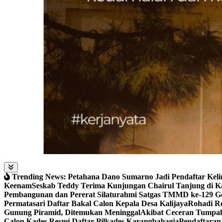
Trending News:
Petahana Dano Sumarno Jadi Pendaftar Keli
Keenam
Seskab Teddy Terima Kunjungan Chairul Tanjung di Ka
Pembangunan dan Pererat Silaturahmi Satgas TMMD ke-129 G
Permatasari Daftar Bakal Calon Kepala Desa Kalijaya
Rohadi Re
Gunung Piramid, Ditemukan Meninggal
Akibat Ceceran Tumpah
Calon Kades Resmi Daftar Pilkades Karangbahagia
Pendaftaran