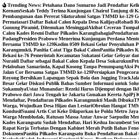
Skip
Trending News:
Petahana Dano Sumarno Jadi Pendaftar Keli
to
Keenam
Seskab Teddy Terima Kunjungan Chairul Tanjung di Ka
content
Pembangunan dan Pererat Silaturahmi Satgas TMMD ke-129 G
Permatasari Daftar Bakal Calon Kepala Desa Kalijaya
Rohadi Re
Gunung Piramid, Ditemukan Meninggal
Akibat Ceceran Tumpah
Calon Kades Resmi Daftar Pilkades Karangbahagia
Pendaftaran
Padang
Presiden Prabowo Menerima Kunjungan Perdana Menteri
Bersama TMMD ke-129
Kodim 0509 Bekasi Gelar Penyuluhan
Karangmukti, Panitia Catat Tiga Bakal Calon
Panitia Pilkades 
Bekasi ke-76 Pemerintah Kecamatan Sukatani Gelar Gebyar 
Nuraidi Daftar sebagai Bakal Calon Kepala Desa Sukarukun
Pet
Pelabuhan Samarinda, Kapal Kosong Tanpa Penumpang
Aksi P
Jalan Cor Bersama Satgas TMMD ke-129
Persiapkan Pengecora
Royong Bersihkan Lapangan Sepak Bola dan Jogging Track
Jal
Besar Gelar Diskusi Publik Bahas Sumber Informasi untuk Solu
Sukamulya
Ustaz Munandar: Rezeki Harus Dijemput dengan Ik
Prabowo dari Jawa Tengah ke Jakarta Gunakan Kereta Api
Pj 
Mendaftar, Pendaftaran Pilkades Karangmukti Masih Dibuka
TM
Warga, Wujudkan Desa Hijau dan Lestari
Obrolan Hangat TMM
Kondusif
Suami Artis Cut Keke Dilaporkan ke Polda Metro Jay
Warga Membludak, Ratusan Massa Antar Anwar Saepudin Mend
Kades Karangsatu Sudah Mendaftar, Hari Kedua Incumbent Se
Rapat Kerja Terbatas Dengan Kabinet Merah Putih Bahas Fen
Dokumen
Panitia Pilkades Karangsatu Buka Pendaftaran Bakal 