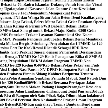
 Pimpin Rapat Bersama Jajaran Komite Stabilitas Sistem
ekasi ke-76, Badru Iskandar Dukung Penuh Identitas Visual
ang Ugal-ugalan di Kawasan Jalan Guntur Garut
Kesaksian
kopnas ke-79 Jadi Momentum Memperkuat Peran
nan, TNI dan Warga Siram Jalan Beton Demi Kualitas yang
Jakarta Jaga Bekasi, Polres Metro Bekasi Gelar Pasukan Operasi
k
Lahan Kering di Perum PWB Babelan Bekasi, Habis
 LSM
Perkuat Sinergi untuk Bekasi Maju, Kodim 0509 Gelar
i
MK Putuskan Terkait Layanan Komunikasi Sisa Kuota
a MPC Pemuda Pancasila Kabupaten Bekasi Resmi Membuka
Pola Makan Bergizi Seimbang, Penyuluhan dari TMMD ke-129
rsitas Fort De Kock
Resmi Dilantik Sebagai BPD Desa
antik, Siap Perkuat Sinergi dengan Pemerintah Desa
Kasdam
an Remaja,TMMD Ke-129 Hadir Pemaparan Etika di SMP Al
nitoring Penyuluhan UMKM dalam Program TMMD Non
MMD ke-129 Kodim 0509/Kab Bekasi Pokus Pekerjaan Fisik
 Aksi Unjuk Rasa
Pansus XV DPRD Kabupaten Bekasi Terus
iden Prabowo Pimpin Sidang Kabinet Paripurna Tentara
karta
Polisi Amankan Sembilan Pemuda Mabuk Saat Patroli Dini
ke-129 Kodim0509/Kab Bekasi Bersama Persiapan Jalan
hayu,Satu Rumah Makan Padang Hangus
Perangkat Desa dan
gecoran Jalan Lingkungan di Kampung Tegal Panjang
Diduga
 Bisa di Bangun oleh Satu Pihak Saja. Dibutuhkan kolaborasi
09 Bekasi Perkuat Jiwa Nasionalisme Pelajar Lewat Program
ab Bekasi
KDMP Karangrahayu Terima Bantuan Kendaraan