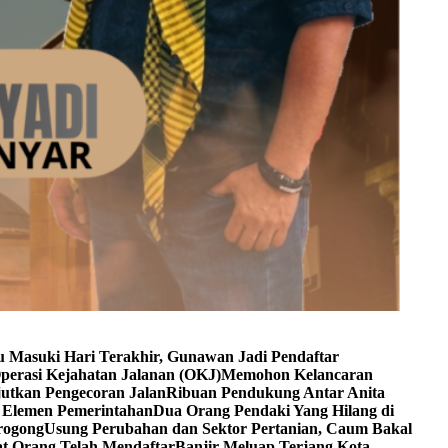
u Masuki Hari Terakhir, Gunawan Jadi Pendaftar
perasi Kejahatan Jalanan (OKJ)
Memohon Kelancaran
utkan Pengecoran Jalan
Ribuan Pendukung Antar Anita
h Elemen Pemerintahan
Dua Orang Pendaki Yang Hilang di
rogong
Usung Perubahan dan Sektor Pertanian, Caum Bakal
at Orang Telah Mendaftar
Banjir Meluap Terjang Kota