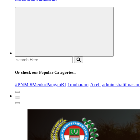
Search
for:
Or check our Popular Categories...
#PNM #MenkoPanganRI
1muharam
Aceh
administratif nasio