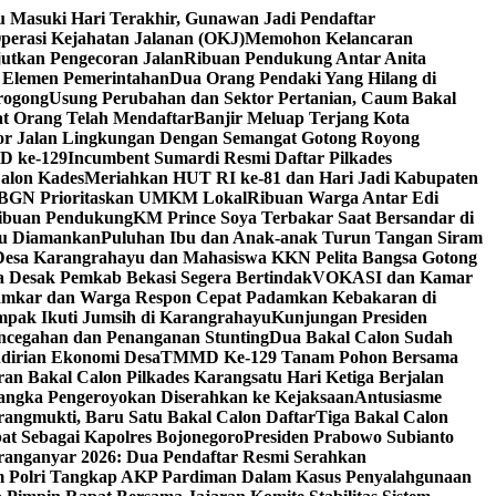
u Masuki Hari Terakhir, Gunawan Jadi Pendaftar
perasi Kejahatan Jalanan (OKJ)
Memohon Kelancaran
utkan Pengecoran Jalan
Ribuan Pendukung Antar Anita
h Elemen Pemerintahan
Dua Orang Pendaki Yang Hilang di
rogong
Usung Perubahan dan Sektor Pertanian, Caum Bakal
at Orang Telah Mendaftar
Banjir Meluap Terjang Kota
or Jalan Lingkungan Dengan Semangat Gotong Royong
D ke-129
Incumbent Sumardi Resmi Daftar Pilkades
Calon Kades
Meriahkan HUT RI ke-81 dan Hari Jadi Kabupaten
 BGN Prioritaskan UMKM Lokal
Ribuan Warga Antar Edi
Ribuan Pendukung
KM Prince Soya Terbakar Saat Bersandar di
ku Diamankan
Puluhan Ibu dan Anak-anak Turun Tangan Siram
Desa Karangrahayu dan Mahasiswa KKN Pelita Bangsa Gotong
 Desak Pemkab Bekasi Segera Bertindak
VOKASI dan Kamar
Damkar dan Warga Respon Cepat Padamkan Kebakaran di
pak Ikuti Jumsih di Karangrahayu
Kunjungan Presiden
ncegahan dan Penanganan Stunting
Dua Bakal Calon Sudah
irian Ekonomi Desa
TMMD Ke-129 Tanam Pohon Bersama
ran Bakal Calon Pilkades Karangsatu Hari Ketiga Berjalan
angka Pengeroyokan Diserahkan ke Kejaksaan
Antusiasme
rangmukti, Baru Satu Bakal Calon Daftar
Tiga Bakal Calon
at Sebagai Kapolres Bojonegoro
Presiden Prabowo Subianto
ranganyar 2026: Dua Pendaftar Resmi Serahkan
m Polri Tangkap AKP Pardiman Dalam Kasus Penyalahgunaan