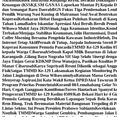
Narkoba
Kadek Indrayoni Kunjungi Keysa, Berikan Dukungan
Keuangan (KSSK)
LSM GANAS Laporkan Mantan Pj Kepala Des
dan Semangat Baru Daerah
BGN Fokus Tiga Pembenahan Lem
Pemilik Warung Nasi Kuning di Matraman Soal Awal Bentrok
Koperasi
Kebakaran Hebat Hanguskan Puluhan Rumah di Kase
Tahan Lama
Badru Iskandar Apresiasi Aksi Bersih-Bersih Pe
Wibawa Mukti Jaya 2026
Simak Jaga Keamanan Identitas,Komdi
Terbakar
Menjaga Stabilitas Keamanan,Jalin Harmonisasi, Da
Coffee Morning Bersama Pengelola Kawasan Industri
Heboh, Dug
Internet Tetap Aktif
Pernah di Tutup, Jurpala Indonesia Soroti
Koperasi Konsumen Pemuda Pancasila
TMMD Ke-129 Kodim 0509
kepada Warga Cibarusah
Sebuah Kapal Milik Basarnas di Jaka
Karangasih ,Gilang Bayu Nugraha SH Siap Selalu Sinergi deng
Jaya Tinjau Gerai KDKMP Desa Wanajaya, Pastikan Kualita
Manar Cibarusah
Karya Supriyadi Resmi Dilantik sebagai Ang
Fisik
Satgas TMMD Ke-129 Laksanakan Kegiatan Monitoring P
Jalan Lingkungan di Desa Wibawamulya
Ratusan Massa Geruduk
Menyerap Aspirasi,Ini Kata Wakil Ketua DPRD
Aksi Tawuran R
Program Prioritas Pemerintah
Koramil 08/Lemahabang Gelar Nob
Hari, Cegah Gangguan Kamtibmas
Torres Hantarkan Spanyol k
Pengecoran
TMMD ke-129 Kodim 0509/Kab Bekasi Hari ke 4 G
Pemuda Gotong Royong Bersihkan Lapangan Sepak Bola Kara
Rem Blong, Truk Bermuatan Material Bangunan Terguling di P
Lintas Sektor, Ini Pesan Presiden Prabowo Subianto
Kecelakaan 
Nonfisik TMMD
Warga Sambut Gembira, Pembangunan Jalan L