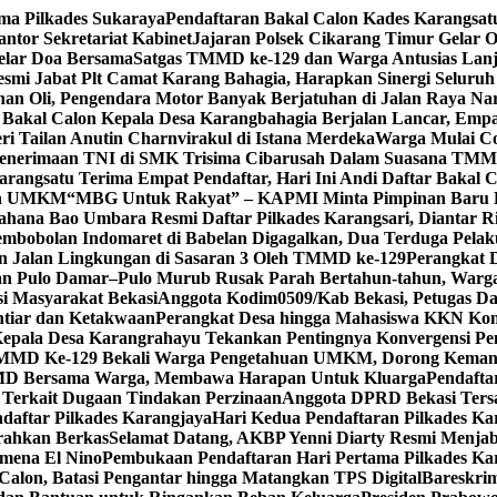
ma Pilkades Sukaraya
Pendaftaran Bakal Calon Kades Karangsat
ntor Sekretariat Kabinet
Jajaran Polsek Cikarang Timur Gelar O
elar Doa Bersama
Satgas TMMD ke-129 dan Warga Antusias Lanj
smi Jabat Plt Camat Karang Bahagia, Harapkan Sinergi Seluru
an Oli, Pengendara Motor Banyak Berjatuhan di Jalan Raya Na
 Bakal Calon Kepala Desa Karangbahagia Berjalan Lancar, Emp
 Tailan Anutin Charnvirakul di Istana Merdeka
Warga Mulai C
 Penerimaan TNI di SMK Trisima Cibarusah Dalam Suasana TMM
Karangsatu Terima Empat Pendaftar, Hari Ini Andi Daftar Bakal 
dan UMKM
“MBG Untuk Rakyat” – KAPMI Minta Pimpinan Baru
ahana Bao Umbara Resmi Daftar Pilkades Karangsari, Diantar 
embobolan Indomaret di Babelan Digagalkan, Dua Terduga Pela
n Jalan Lingkungan di Sasaran 3 Oleh TMMD ke-129
Perangkat 
an Pulo Damar–Pulo Murub Rusak Parah Bertahun-tahun, Warga
si Masyarakat Bekasi
Anggota Kodim0509/Kab Bekasi, Petugas 
htiar dan Ketakwaan
Perangkat Desa hingga Mahasiswa KKN Kom
Kepala Desa Karangrahayu Tekankan Pentingnya Konvergensi Pe
MD Ke-129 Bekali Warga Pengetahuan UMKM, Dorong Kemand
D Bersama Warga, Membawa Harapan Untuk Kluarga
Pendafta
a Terkait Dugaan Tindakan Perzinaan
Anggota DPRD Bekasi Ters
aftar Pilkades Karangjaya
Hari Kedua Pendaftaran Pilkades Ka
rahkan Berkas
Selamat Datang, AKBP Yenni Diarty Resmi Menjab
omena El Nino
Pembukaan Pendaftaran Hari Pertama Pilkades Ka
Calon, Batasi Pengantar hingga Matangkan TPS Digital
Bareskri