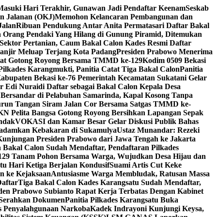
Masuki Hari Terakhir, Gunawan Jadi Pendaftar Keenam
Seskab
an Jalanan (OKJ)
Memohon Kelancaran Pembangunan dan
Jalan
Ribuan Pendukung Antar Anita Permatasari Daftar Bakal
 Orang Pendaki Yang Hilang di Gunung Piramid, Ditemukan
Sektor Pertanian, Caum Bakal Calon Kades Resmi Daftar
anjir Meluap Terjang Kota Padang
Presiden Prabowo Menerima
gat Gotong Royong Bersama TMMD ke-129
Kodim 0509 Bekasi
ilkades Karangmukti, Panitia Catat Tiga Bakal Calon
Panitia
abupaten Bekasi ke-76 Pemerintah Kecamatan Sukatani Gelar
 Edi Nuraidi Daftar sebagai Bakal Calon Kepala Desa
 Bersandar di Pelabuhan Samarinda, Kapal Kosong Tanpa
urun Tangan Siram Jalan Cor Bersama Satgas TMMD ke-
N Pelita Bangsa Gotong Royong Bersihkan Lapangan Sepak
indak
VOKASI dan Kamar Besar Gelar Diskusi Publik Bahas
Padamkan Kebakaran di Sukamulya
Ustaz Munandar: Rezeki
Kunjungan Presiden Prabowo dari Jawa Tengah ke Jakarta
 Bakal Calon Sudah Mendaftar, Pendaftaran Pilkades
9 Tanam Pohon Bersama Warga, Wujudkan Desa Hijau dan
tu Hari Ketiga Berjalan Kondusif
Suami Artis Cut Keke
n ke Kejaksaan
Antusiasme Warga Membludak, Ratusan Massa
aftar
Tiga Bakal Calon Kades Karangsatu Sudah Mendaftar,
den Prabowo Subianto Rapat Kerja Terbatas Dengan Kabinet
i Serahkan Dokumen
Panitia Pilkades Karangsatu Buka
s Penyalahgunaan Narkoba
Kadek Indrayoni Kunjungi Keysa,