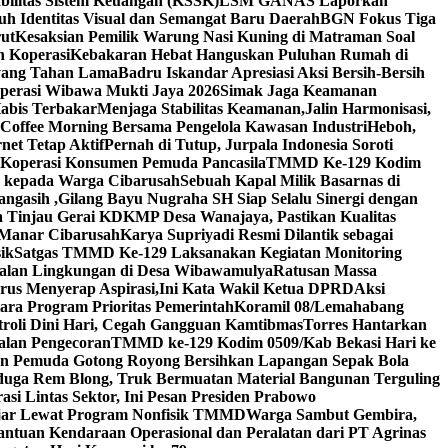
bilitas Sistem Keuangan (KSSK)
LSM GANAS Laporkan
h Identitas Visual dan Semangat Baru Daerah
BGN Fokus Tiga
rut
Kesaksian Pemilik Warung Nasi Kuning di Matraman Soal
n Koperasi
Kebakaran Hebat Hanguskan Puluhan Rumah di
yang Tahan Lama
Badru Iskandar Apresiasi Aksi Bersih-Bersih
Operasi Wibawa Mukti Jaya 2026
Simak Jaga Keamanan
abis Terbakar
Menjaga Stabilitas Keamanan,Jalin Harmonisasi,
 Coffee Morning Bersama Pengelola Kawasan Industri
Heboh,
net Tetap Aktif
Pernah di Tutup, Jurpala Indonesia Soroti
Koperasi Konsumen Pemuda Pancasila
TMMD Ke-129 Kodim
9 kepada Warga Cibarusah
Sebuah Kapal Milik Basarnas di
ngasih ,Gilang Bayu Nugraha SH Siap Selalu Sinergi dengan
 Tinjau Gerai KDKMP Desa Wanajaya, Pastikan Kualitas
Manar Cibarusah
Karya Supriyadi Resmi Dilantik sebagai
ik
Satgas TMMD Ke-129 Laksanakan Kegiatan Monitoring
Jalan Lingkungan di Desa Wibawamulya
Ratusan Massa
us Menyerap Aspirasi,Ini Kata Wakil Ketua DPRD
Aksi
ara Program Prioritas Pemerintah
Koramil 08/Lemahabang
roli Dini Hari, Cegah Gangguan Kamtibmas
Torres Hantarkan
alan Pengecoran
TMMD ke-129 Kodim 0509/Kab Bekasi Hari ke
an Pemuda Gotong Royong Bersihkan Lapangan Sepak Bola
duga Rem Blong, Truk Bermuatan Material Bangunan Terguling
si Lintas Sektor, Ini Pesan Presiden Prabowo
lajar Lewat Program Nonfisik TMMD
Warga Sambut Gembira,
tuan Kendaraan Operasional dan Peralatan dari PT Agrinas