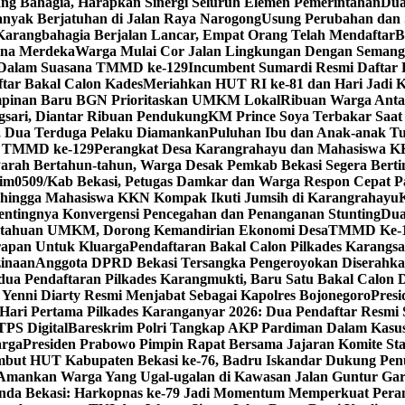
ng Bahagia, Harapkan Sinergi Seluruh Elemen Pemerintahan
Dua
nyak Berjatuhan di Jalan Raya Narogong
Usung Perubahan dan 
Karangbahagia Berjalan Lancar, Empat Orang Telah Mendaftar
B
tana Merdeka
Warga Mulai Cor Jalan Lingkungan Dengan Seman
h Dalam Suasana TMMD ke-129
Incumbent Sumardi Resmi Daftar P
ftar Bakal Calon Kades
Meriahkan HUT RI ke-81 dan Hari Jadi K
pinan Baru BGN Prioritaskan UMKM Lokal
Ribuan Warga Antar
gsari, Diantar Ribuan Pendukung
KM Prince Soya Terbakar Saat
n, Dua Terduga Pelaku Diamankan
Puluhan Ibu dan Anak-anak T
eh TMMD ke-129
Perangkat Desa Karangrahayu dan Mahasiswa KK
arah Bertahun-tahun, Warga Desak Pemkab Bekasi Segera Bert
im0509/Kab Bekasi, Petugas Damkar dan Warga Respon Cepat 
 hingga Mahasiswa KKN Kompak Ikuti Jumsih di Karangrahayu
entingnya Konvergensi Pencegahan dan Penanganan Stunting
Dua
etahuan UMKM, Dorong Kemandirian Ekonomi Desa
TMMD Ke-12
apan Untuk Kluarga
Pendaftaran Bakal Calon Pilkades Karangsa
zinaan
Anggota DPRD Bekasi Tersangka Pengeroyokan Diserahka
dua Pendaftaran Pilkades Karangmukti, Baru Satu Bakal Calon D
Yenni Diarty Resmi Menjabat Sebagai Kapolres Bojonegoro
Presi
Hari Pertama Pilkades Karanganyar 2026: Dua Pendaftar Resm
TPS Digital
Bareskrim Polri Tangkap AKP Pardiman Dalam Kasu
arga
Presiden Prabowo Pimpin Rapat Bersama Jajaran Komite Sta
but HUT Kabupaten Bekasi ke-76, Badru Iskandar Dukung Penu
ut Amankan Warga Yang Ugal-ugalan di Kawasan Jalan Guntur Ga
nda Bekasi: Harkopnas ke-79 Jadi Momentum Memperkuat Pera