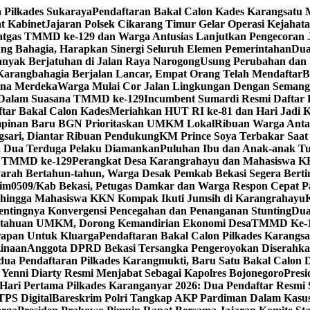
 Pilkades Sukaraya
Pendaftaran Bakal Calon Kades Karangsatu 
t Kabinet
Jajaran Polsek Cikarang Timur Gelar Operasi Kejahat
atgas TMMD ke-129 dan Warga Antusias Lanjutkan Pengecoran 
ng Bahagia, Harapkan Sinergi Seluruh Elemen Pemerintahan
Dua
nyak Berjatuhan di Jalan Raya Narogong
Usung Perubahan dan 
Karangbahagia Berjalan Lancar, Empat Orang Telah Mendaftar
B
tana Merdeka
Warga Mulai Cor Jalan Lingkungan Dengan Seman
h Dalam Suasana TMMD ke-129
Incumbent Sumardi Resmi Daftar P
ftar Bakal Calon Kades
Meriahkan HUT RI ke-81 dan Hari Jadi K
pinan Baru BGN Prioritaskan UMKM Lokal
Ribuan Warga Antar
gsari, Diantar Ribuan Pendukung
KM Prince Soya Terbakar Saat
n, Dua Terduga Pelaku Diamankan
Puluhan Ibu dan Anak-anak T
eh TMMD ke-129
Perangkat Desa Karangrahayu dan Mahasiswa KK
arah Bertahun-tahun, Warga Desak Pemkab Bekasi Segera Bert
im0509/Kab Bekasi, Petugas Damkar dan Warga Respon Cepat 
 hingga Mahasiswa KKN Kompak Ikuti Jumsih di Karangrahayu
entingnya Konvergensi Pencegahan dan Penanganan Stunting
Dua
etahuan UMKM, Dorong Kemandirian Ekonomi Desa
TMMD Ke-12
apan Untuk Kluarga
Pendaftaran Bakal Calon Pilkades Karangsa
zinaan
Anggota DPRD Bekasi Tersangka Pengeroyokan Diserahka
dua Pendaftaran Pilkades Karangmukti, Baru Satu Bakal Calon D
Yenni Diarty Resmi Menjabat Sebagai Kapolres Bojonegoro
Presi
Hari Pertama Pilkades Karanganyar 2026: Dua Pendaftar Resm
TPS Digital
Bareskrim Polri Tangkap AKP Pardiman Dalam Kasu