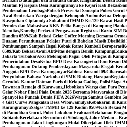
Berikan Dukungan dan Bantuan untuk Ringankan Beban Kelu
Mantan Pj Kepala Desa Karangrahayu ke Kejari Kab Bekasi
Sam
Pembenahan Lembaga
Patroli Presisi Sat Samapta Polres Gar
Awal Bentrokan Warga dengan Kelompok Ambon
Ketua Dekopi
Kasepuhan Ciptamulya Sukabumi
TMMD Ke-129 Rawat Hasil Pe
Pemdes dan Mahasiswa KKN Pelita Bangsa di Kampung Plauk
Identitas,Komdigi Perketat Pengawasan Registrasi Kartu SIM B
Dandim 0509/Kab Bekasi Gelar Coffee Morning Bersama Orma
Dugaan Perundungan Pelajar Putri di Babelan Masih Diselidiki P
Pembuangan Sampah Ilegal Kobak Rante Kembali Beroperasi
K
0509/Kab Bekasi Awali Aktivitas dengan Bersih Kampung
Eduka
Jakarta Terbakar
Aksi Melompati Pagar Oleh Petugas di Kampus
Pemerintahan Desa
Ketua BPD Desa Karangsetia Doni Resmi Dil
Pembangunan Dukung Pemberdayaan Masyarakat
Cegah Kenak
Anggota BPD Desa Karanganyar
Babinsa Koramil 09/Cibarus
Penyuluhan Bahaya Narkoba di SMK Bintang Harapan
Kegiata
Geruduk Kantor Hotman Paris di Kelapa Gading, Polisi Siaga
Tawuran Remaja di Karawang,Hebohkan Warga dan Para Pen
Gelar Nobar Final Piala Dunia 2026 Bersama Masyarakat di Dis
Spanyol ke Puncak Dunia FIFA 2026
Warga Sambut Gembira,Sa
4 Giat Curve Pangkalan Desa Wibawamulya
Kebakaran di Kar
Karangrahayu
Satgas TMMD ke-129 Kodim 0509/Kab Bekasi Mu
di Pamulihan Garut, Polisi Lakukan Evakuasi
Ketahanan Pangan 
Subianto
Kecelakaan Beruntun di Sibolangit, Jalur Medan – Br
Pembangunan Jalan Lingkungan Mulai Dikerjakan Oleh TMMD