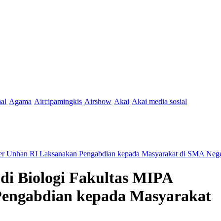
nal
Agama
Aircipamingkis
Airshow
Akai
Akai media sosial
iter Unhan RI Laksanakan Pengabdian kepada Masyarakat di SMA Nege
di Biologi Fakultas MIPA
Pengabdian kepada Masyarakat