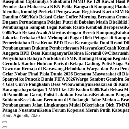
Kasepuhan Ciptamulya Sukabumi
TMMD Ke-129 Rawat Hasil Pe
Pemdes dan Mahasiswa KKN Pelita Bangsa di Kampung Plauk
Identitas,Komdigi Perketat Pengawasan Registrasi Kartu SIM B
Dandim 0509/Kab Bekasi Gelar Coffee Morning Bersama Orma
Dugaan Perundungan Pelajar Putri di Babelan Masih Diselidiki P
Pembuangan Sampah Ilegal Kobak Rante Kembali Beroperasi
K
0509/Kab Bekasi Awali Aktivitas dengan Bersih Kampung
Eduka
Jakarta Terbakar
Aksi Melompati Pagar Oleh Petugas di Kampus
Pemerintahan Desa
Ketua BPD Desa Karangsetia Doni Resmi Dil
Pembangunan Dukung Pemberdayaan Masyarakat
Cegah Kenak
Anggota BPD Desa Karanganyar
Babinsa Koramil 09/Cibarus
Penyuluhan Bahaya Narkoba di SMK Bintang Harapan
Kegiata
Geruduk Kantor Hotman Paris di Kelapa Gading, Polisi Siaga
Tawuran Remaja di Karawang,Hebohkan Warga dan Para Pen
Gelar Nobar Final Piala Dunia 2026 Bersama Masyarakat di Dis
Spanyol ke Puncak Dunia FIFA 2026
Warga Sambut Gembira,Sa
4 Giat Curve Pangkalan Desa Wibawamulya
Kebakaran di Kar
Karangrahayu
Satgas TMMD ke-129 Kodim 0509/Kab Bekasi Mu
di Pamulihan Garut, Polisi Lakukan Evakuasi
Ketahanan Pangan 
Subianto
Kecelakaan Beruntun di Sibolangit, Jalur Medan – Br
Pembangunan Jalan Lingkungan Mulai Dikerjakan Oleh TMMD
Pangan Nusantara
Ketua Forum Koperasi Merah Putih Kabupate
Kam. Agu 6th, 2026