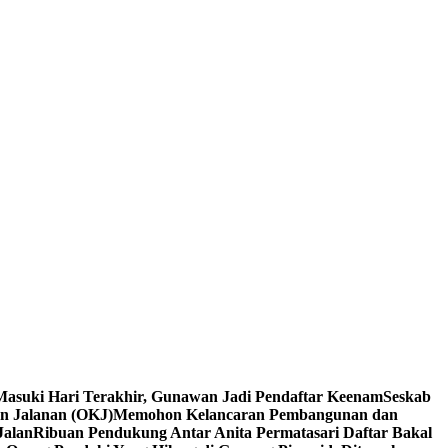
Masuki Hari Terakhir, Gunawan Jadi Pendaftar Keenam
Seskab
an Jalanan (OKJ)
Memohon Kelancaran Pembangunan dan
Jalan
Ribuan Pendukung Antar Anita Permatasari Daftar Bakal