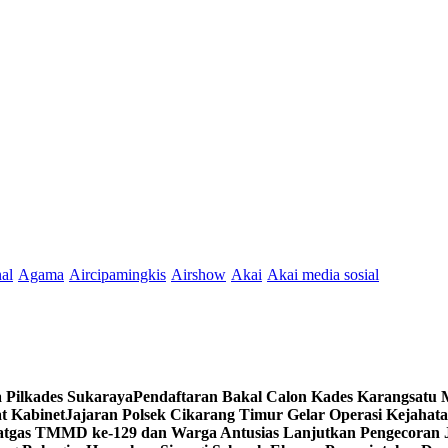
nal
Agama
Aircipamingkis
Airshow
Akai
Akai media sosial
 Pilkades Sukaraya
Pendaftaran Bakal Calon Kades Karangsatu 
t Kabinet
Jajaran Polsek Cikarang Timur Gelar Operasi Kejahat
atgas TMMD ke-129 dan Warga Antusias Lanjutkan Pengecoran 