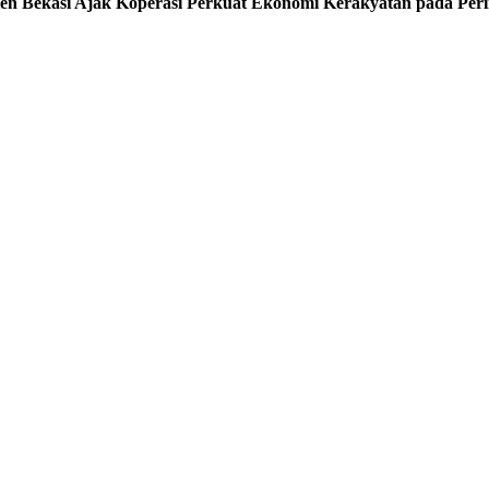
n Bekasi Ajak Koperasi Perkuat Ekonomi Kerakyatan pada Perin