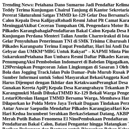
Skip
Trending News:
Petahana Dano Sumarno Jadi Pendaftar Kelima
to
Teddy Terima Kunjungan Chairul Tanjung di Kantor Sekretaria
content
Pererat Silaturahmi Satgas TMMD ke-129 Gelar Doa Bersama
S
Calon Kepala Desa Kalijaya
Rohadi Resmi Jabat Plt Camat Kara
Meninggal
Akibat Ceceran Tumpahan Oli, Pengendara Motor Ba
Pilkades Karangbahagia
Pendaftaran Bakal Calon Kepala Desa 
Kunjungan Perdana Menteri Tailan Anutin Charnvirakul di Is
Gelar Penyuluhan Penerimaan TNI di SMK Trisima Cibarusa
Pilkades Karangsatu Terima Empat Pendaftar, Hari Ini Andi Da
Gebyar dan UMKM
“MBG Untuk Rakyat” – KAPMI Minta Pim
Sukarukun
Petahana Bao Umbara Resmi Daftar Pilkades Karan
Penumpang
Aksi Pembobolan Indomaret di Babelan Digagalka
129
Persiapkan Pengecoran Jalan Lingkungan di Sasaran 3 Ol
Bola dan Jogging Track
Jalan Pulo Damar–Pulo Murub Rusak P
Sumber Informasi untuk Solusi Masyarakat Bekasi
Anggota Kod
Harus Dijemput dengan Ikhtiar dan Ketakwaan
Perangkat Desa
Gunakan Kereta Api
Pj Kepala Desa Karangrahayu Tekankan P
Karangmukti Masih Dibuka
TMMD Ke-129 Bekali Warga Peng
Lestari
Obrolan Hangat TMMD Bersama Warga, Membawa Har
Dilaporkan ke Polda Metro Jaya Terkait Dugaan Tindakan Per
Antar Anwar Saepudin Mendaftar Pilkades Karangjaya
Hari Ke
Hari Kedua Incumbent Serahkan Berkas
Selamat Datang, AKBP 
Merah Putih Bahas Fenomena El Nino
Pembukaan Pendaftaran 
Pendaftaran Bakal Calon, Batasi Pengantar hingga Matangkan 