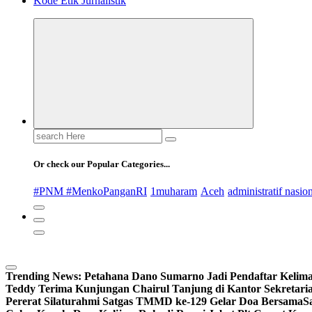
Kode Etik Jurnalistik
Search
for:
Or check our Popular Categories...
#PNM #MenkoPanganRI
1muharam
Aceh
administratif nasio
Trending News:
Petahana Dano Sumarno Jadi Pendaftar Kelima
Teddy Terima Kunjungan Chairul Tanjung di Kantor Sekretaria
Pererat Silaturahmi Satgas TMMD ke-129 Gelar Doa Bersama
S