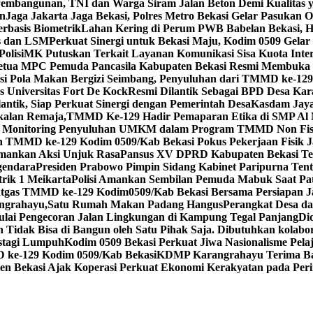
mbangunan, TNI dan Warga Siram Jalan Beton Demi Kualitas 
an
Jaga Jakarta Jaga Bekasi, Polres Metro Bekasi Gelar Pasukan 
erbasis Biometrik
Lahan Kering di Perum PWB Babelan Bekasi, H
s dan LSM
Perkuat Sinergi untuk Bekasi Maju, Kodim 0509 Gelar
olisi
MK Putuskan Terkait Layanan Komunikasi Sisa Kuota Inter
etua MPC Pemuda Pancasila Kabupaten Bekasi Resmi Membuka 
si Pola Makan Bergizi Seimbang, Penyuluhan dari TMMD ke-12
 Universitas Fort De Kock
Resmi Dilantik Sebagai BPD Desa Kara
antik, Siap Perkuat Sinergi dengan Pemerintah Desa
Kasdam Jaya
alan Remaja,TMMD Ke-129 Hadir Pemaparan Etika di SMP Al 
ah Monitoring Penyuluhan UMKM dalam Program TMMD Non Fis
n TMMD ke-129 Kodim 0509/Kab Bekasi Pokus Pekerjaan Fisik 
 Amankan Aksi Unjuk Rasa
Pansus XV DPRD Kabupaten Bekasi Ter
gendara
Presiden Prabowo Pimpin Sidang Kabinet Paripurna Tent
trik 1 Meikarta
Polisi Amankan Sembilan Pemuda Mabuk Saat Pat
tgas TMMD ke-129 Kodim0509/Kab Bekasi Bersama Persiapan J
angrahayu,Satu Rumah Makan Padang Hangus
Perangkat Desa d
lai Pengecoran Jalan Lingkungan di Kampung Tegal Panjang
Di
Tidak Bisa di Bangun oleh Satu Pihak Saja. Dibutuhkan kolabora
astagi Lumpuh
Kodim 0509 Bekasi Perkuat Jiwa Nasionalisme Pe
 ke-129 Kodim 0509/Kab Bekasi
KDMP Karangrahayu Terima Ban
n Bekasi Ajak Koperasi Perkuat Ekonomi Kerakyatan pada Perin