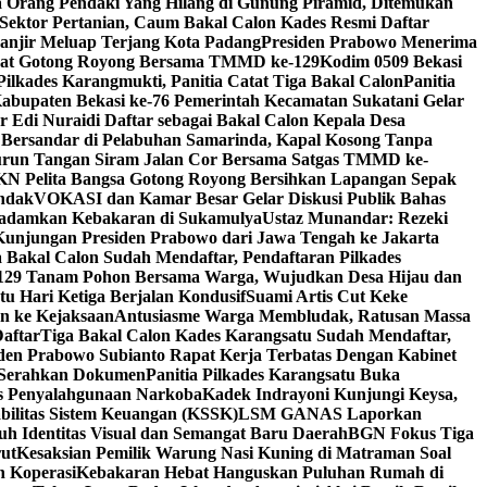
 Orang Pendaki Yang Hilang di Gunung Piramid, Ditemukan
Sektor Pertanian, Caum Bakal Calon Kades Resmi Daftar
anjir Meluap Terjang Kota Padang
Presiden Prabowo Menerima
gat Gotong Royong Bersama TMMD ke-129
Kodim 0509 Bekasi
ilkades Karangmukti, Panitia Catat Tiga Bakal Calon
Panitia
abupaten Bekasi ke-76 Pemerintah Kecamatan Sukatani Gelar
 Edi Nuraidi Daftar sebagai Bakal Calon Kepala Desa
 Bersandar di Pelabuhan Samarinda, Kapal Kosong Tanpa
urun Tangan Siram Jalan Cor Bersama Satgas TMMD ke-
N Pelita Bangsa Gotong Royong Bersihkan Lapangan Sepak
indak
VOKASI dan Kamar Besar Gelar Diskusi Publik Bahas
Padamkan Kebakaran di Sukamulya
Ustaz Munandar: Rezeki
Kunjungan Presiden Prabowo dari Jawa Tengah ke Jakarta
 Bakal Calon Sudah Mendaftar, Pendaftaran Pilkades
9 Tanam Pohon Bersama Warga, Wujudkan Desa Hijau dan
tu Hari Ketiga Berjalan Kondusif
Suami Artis Cut Keke
n ke Kejaksaan
Antusiasme Warga Membludak, Ratusan Massa
aftar
Tiga Bakal Calon Kades Karangsatu Sudah Mendaftar,
den Prabowo Subianto Rapat Kerja Terbatas Dengan Kabinet
i Serahkan Dokumen
Panitia Pilkades Karangsatu Buka
s Penyalahgunaan Narkoba
Kadek Indrayoni Kunjungi Keysa,
bilitas Sistem Keuangan (KSSK)
LSM GANAS Laporkan
h Identitas Visual dan Semangat Baru Daerah
BGN Fokus Tiga
rut
Kesaksian Pemilik Warung Nasi Kuning di Matraman Soal
n Koperasi
Kebakaran Hebat Hanguskan Puluhan Rumah di