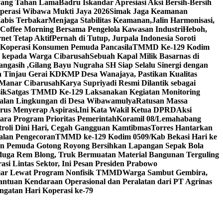
yang Tahan Lama
Badru Iskandar Apresiasi Aksi Bersih-Bersih
Operasi Wibawa Mukti Jaya 2026
Simak Jaga Keamanan
abis Terbakar
Menjaga Stabilitas Keamanan,Jalin Harmonisasi,
 Coffee Morning Bersama Pengelola Kawasan Industri
Heboh,
net Tetap Aktif
Pernah di Tutup, Jurpala Indonesia Soroti
Koperasi Konsumen Pemuda Pancasila
TMMD Ke-129 Kodim
9 kepada Warga Cibarusah
Sebuah Kapal Milik Basarnas di
ngasih ,Gilang Bayu Nugraha SH Siap Selalu Sinergi dengan
 Tinjau Gerai KDKMP Desa Wanajaya, Pastikan Kualitas
Manar Cibarusah
Karya Supriyadi Resmi Dilantik sebagai
ik
Satgas TMMD Ke-129 Laksanakan Kegiatan Monitoring
Jalan Lingkungan di Desa Wibawamulya
Ratusan Massa
us Menyerap Aspirasi,Ini Kata Wakil Ketua DPRD
Aksi
ara Program Prioritas Pemerintah
Koramil 08/Lemahabang
roli Dini Hari, Cegah Gangguan Kamtibmas
Torres Hantarkan
alan Pengecoran
TMMD ke-129 Kodim 0509/Kab Bekasi Hari ke
an Pemuda Gotong Royong Bersihkan Lapangan Sepak Bola
duga Rem Blong, Truk Bermuatan Material Bangunan Terguling
si Lintas Sektor, Ini Pesan Presiden Prabowo
lajar Lewat Program Nonfisik TMMD
Warga Sambut Gembira,
tuan Kendaraan Operasional dan Peralatan dari PT Agrinas
gatan Hari Koperasi ke-79