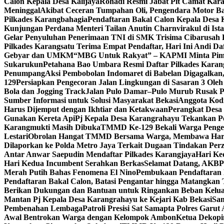
Calon Kepala Desa Kalijaya
Rohadi Resmi Jabat Plt Camat Kara
Meninggal
Akibat Ceceran Tumpahan Oli, Pengendara Motor Ba
Pilkades Karangbahagia
Pendaftaran Bakal Calon Kepala Desa 
Kunjungan Perdana Menteri Tailan Anutin Charnvirakul di Is
Gelar Penyuluhan Penerimaan TNI di SMK Trisima Cibarusa
Pilkades Karangsatu Terima Empat Pendaftar, Hari Ini Andi Da
Gebyar dan UMKM
“MBG Untuk Rakyat” – KAPMI Minta Pim
Sukarukun
Petahana Bao Umbara Resmi Daftar Pilkades Karan
Penumpang
Aksi Pembobolan Indomaret di Babelan Digagalka
129
Persiapkan Pengecoran Jalan Lingkungan di Sasaran 3 Ol
Bola dan Jogging Track
Jalan Pulo Damar–Pulo Murub Rusak P
Sumber Informasi untuk Solusi Masyarakat Bekasi
Anggota Kod
Harus Dijemput dengan Ikhtiar dan Ketakwaan
Perangkat Desa
Gunakan Kereta Api
Pj Kepala Desa Karangrahayu Tekankan P
Karangmukti Masih Dibuka
TMMD Ke-129 Bekali Warga Peng
Lestari
Obrolan Hangat TMMD Bersama Warga, Membawa Har
Dilaporkan ke Polda Metro Jaya Terkait Dugaan Tindakan Per
Antar Anwar Saepudin Mendaftar Pilkades Karangjaya
Hari Ke
Hari Kedua Incumbent Serahkan Berkas
Selamat Datang, AKBP 
Merah Putih Bahas Fenomena El Nino
Pembukaan Pendaftaran 
Pendaftaran Bakal Calon, Batasi Pengantar hingga Matangkan 
Berikan Dukungan dan Bantuan untuk Ringankan Beban Kelu
Mantan Pj Kepala Desa Karangrahayu ke Kejari Kab Bekasi
Sam
Pembenahan Lembaga
Patroli Presisi Sat Samapta Polres Gar
Awal Bentrokan Warga dengan Kelompok Ambon
Ketua Dekopi