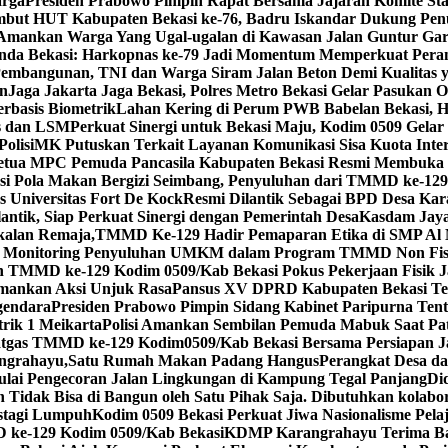
arga
Presiden Prabowo Pimpin Rapat Bersama Jajaran Komite Sta
but HUT Kabupaten Bekasi ke-76, Badru Iskandar Dukung Penu
ut Amankan Warga Yang Ugal-ugalan di Kawasan Jalan Guntur Ga
nda Bekasi: Harkopnas ke-79 Jadi Momentum Memperkuat Pera
mbangunan, TNI dan Warga Siram Jalan Beton Demi Kualitas 
an
Jaga Jakarta Jaga Bekasi, Polres Metro Bekasi Gelar Pasukan 
erbasis Biometrik
Lahan Kering di Perum PWB Babelan Bekasi, H
s dan LSM
Perkuat Sinergi untuk Bekasi Maju, Kodim 0509 Gelar
olisi
MK Putuskan Terkait Layanan Komunikasi Sisa Kuota Inter
etua MPC Pemuda Pancasila Kabupaten Bekasi Resmi Membuka 
si Pola Makan Bergizi Seimbang, Penyuluhan dari TMMD ke-12
 Universitas Fort De Kock
Resmi Dilantik Sebagai BPD Desa Kara
antik, Siap Perkuat Sinergi dengan Pemerintah Desa
Kasdam Jaya
alan Remaja,TMMD Ke-129 Hadir Pemaparan Etika di SMP Al 
ah Monitoring Penyuluhan UMKM dalam Program TMMD Non Fis
n TMMD ke-129 Kodim 0509/Kab Bekasi Pokus Pekerjaan Fisik 
 Amankan Aksi Unjuk Rasa
Pansus XV DPRD Kabupaten Bekasi Ter
gendara
Presiden Prabowo Pimpin Sidang Kabinet Paripurna Tent
trik 1 Meikarta
Polisi Amankan Sembilan Pemuda Mabuk Saat Pat
tgas TMMD ke-129 Kodim0509/Kab Bekasi Bersama Persiapan J
angrahayu,Satu Rumah Makan Padang Hangus
Perangkat Desa d
lai Pengecoran Jalan Lingkungan di Kampung Tegal Panjang
Di
Tidak Bisa di Bangun oleh Satu Pihak Saja. Dibutuhkan kolabora
astagi Lumpuh
Kodim 0509 Bekasi Perkuat Jiwa Nasionalisme Pe
 ke-129 Kodim 0509/Kab Bekasi
KDMP Karangrahayu Terima Ban