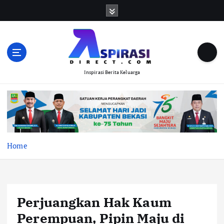
S
k
i
p
t
o
Inspirasi Berita Keluarga
c
o
n
t
e
n
t
Home
Perjuangkan Hak Kaum
Perempuan, Pipin Maju di