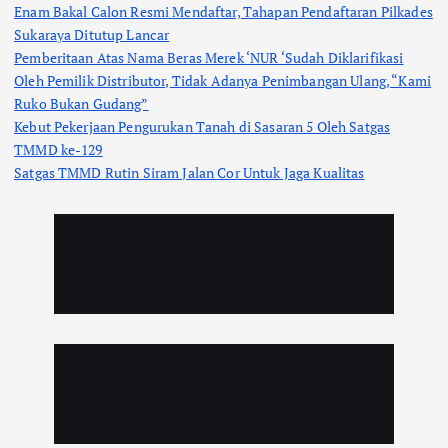
Enam Bakal Calon Resmi Mendaftar, Tahapan Pendaftaran Pilkades
Sukaraya Ditutup Lancar
Pemberitaan Atas Nama Beras Merek ‘NUR ‘Sudah Diklarifikasi
Oleh Pemilik Distributor, Tidak Adanya Penimbangan Ulang, “Kami
Ruko Bukan Gudang”
Kebut Pekerjaan Pengurukan Tanah di Sasaran 5 Oleh Satgas
TMMD ke-129
Satgas TMMD Rutin Siram Jalan Cor Untuk Jaga Kualitas