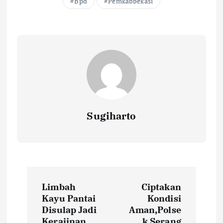
Bpd
Pemkabbekasi
Sugiharto
N
Limbah
Ciptakan
a
Kayu Pantai
Kondisi
Disulap Jadi
Aman,Polse
Kerajinan
k Serang