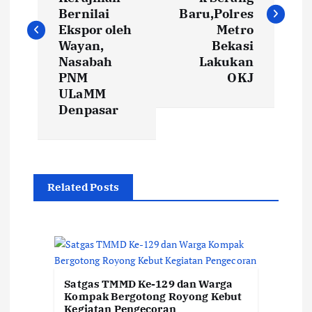
v
Bernilai
Baru,Polres
i
Ekspor oleh
Metro
Wayan,
Bekasi
Nasabah
Lakukan
g
PNM
OKJ
ULaMM
a
Denpasar
s
i
Related Posts
p
o
s
Satgas TMMD Ke-129 dan Warga
Kompak Bergotong Royong Kebut
Kegiatan Pengecoran