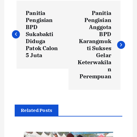
N
Panitia
Panitia
a
Pengisian
Pengisian
BPD
Anggota
v
Sukabakti
BPD
Diduga
Karangmuk
i
Patok Calon
ti Sukses
5 Juta
Gelar
Keterwakila
g
n
Perempuan
a
s
i
Related Posts
p