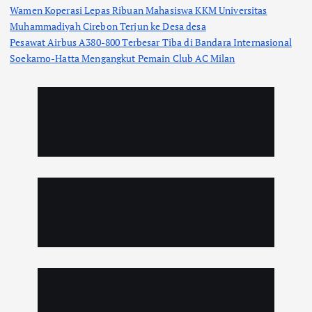
Wamen Koperasi Lepas Ribuan Mahasiswa KKM Universitas
Muhammadiyah Cirebon Terjun ke Desa desa
Pesawat Airbus A380-800 Terbesar Tiba di Bandara Internasional
Soekarno-Hatta Mengangkut Pemain Club AC Milan