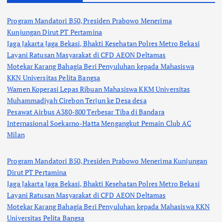
Program Mandatori B50, Presiden Prabowo Menerima
Kunjungan Dirut PT Pertamina
Jaga Jakarta Jaga Bekasi, Bhakti Kesehatan Polres Metro Bekasi
Layani Ratusan Masyarakat di CFD AEON Deltamas
Motekar Karang Bahagia Beri Penyuluhan kepada Mahasiswa
KKN Universitas Pelita Bangsa
Wamen Koperasi Lepas Ribuan Mahasiswa KKM Universitas
Muhammadiyah Cirebon Terjun ke Desa desa
Pesawat Airbus A380-800 Terbesar Tiba di Bandara
Internasional Soekarno-Hatta Mengangkut Pemain Club AC
Milan
Program Mandatori B50, Presiden Prabowo Menerima Kunjungan
Dirut PT Pertamina
Jaga Jakarta Jaga Bekasi, Bhakti Kesehatan Polres Metro Bekasi
Layani Ratusan Masyarakat di CFD AEON Deltamas
Motekar Karang Bahagia Beri Penyuluhan kepada Mahasiswa KKN
Universitas Pelita Bangsa