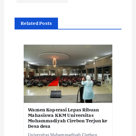
p
o
Related Posts
s
Wamen Koperasi Lepas Ribuan
Mahasiswa KKM Universitas
Muhammadiyah Cirebon Terjun ke
Desa desa
Universitas Muhammadiyah Cirebon