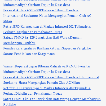
Muhammadiyah Cirebon Terjun ke Desa desa
Pesawat Airbus A380-800 Terbesar Tiba di Bandara
Internasional Soekarno-Hatta Mengangkut Pemain Club AC
Milan
Retret BPD Karanganyar di Markas Infanteri 202 Tajimalela,
Perkuat Disiplin dan Pemahaman Tugas
Satgas TMMD ke-129 Bangkitkan Hati Warga,Dengan
Membangun Rutilahu
Pemdes Karangrahayu Bagikan Ratusan Sapu dan Pengki ke
Sarana Pendidikan dan Keagamaan
Wamen Koperasi Lepas Ribuan Mahasiswa KKM Universitas
Muhammadiyah Cirebon Terjun ke Desa desa
Pesawat Airbus A380-800 Terbesar Tiba di Bandara Internasional
Soekarno-Hatta Mengangkut Pemain Club AC Milan
Retret BPD Karanganyar di Markas Infanteri 202 Tajimalela,
Perkuat Disiplin dan Pemahaman Tugas
Satgas TMMD ke-129 Bangkitkan Hati Warga,Dengan Membangun
Rutilahu