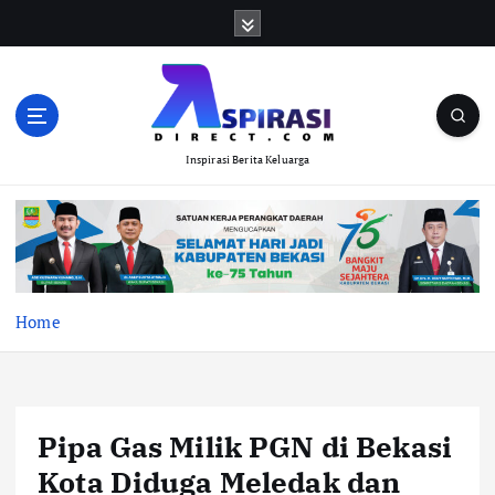
S
k
i
p
t
o
Inspirasi Berita Keluarga
c
o
n
t
e
n
t
Home
Pipa Gas Milik PGN di Bekasi
Kota Diduga Meledak dan