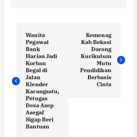
N
Wanita
Kemenag
a
Pegawai
Kab Bekasi
Bank
Dorong
v
Harian Jadi
Kurikulum
Korban
Mutu
i
Begal di
Pendidikan
Jalan
Berbasis
Klender
Cinta
g
Karangsatu,
Petugas
a
Desa Asep
Asegaf
s
Sigap Beri
Bantuan
i