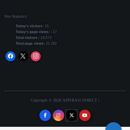
Site Statistics
Today's visitors:
15
Today's page views: :
17
Total visitors :
19,573
Total page views:
21,782
Copyright © 2026 ASPIRASI DIRECT |