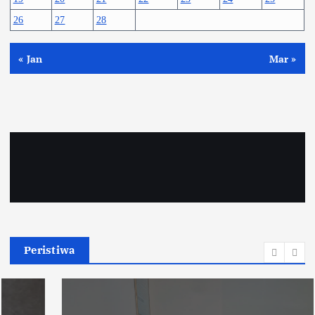
26
27
28
« Jan
Mar »
Peristiwa