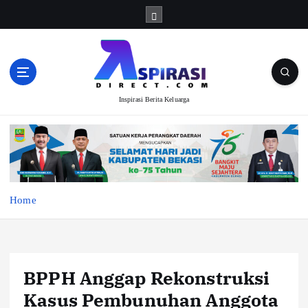
S
k
i
p
t
o
Inspirasi Berita Keluarga
c
o
n
t
e
n
t
Home
BPPH Anggap Rekonstruksi
Kasus Pembunuhan Anggota