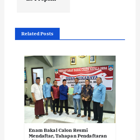
i
p
Related Posts
o
s
Enam Bakal Calon Resmi
Mendaftar, Tahapan Pendaftaran