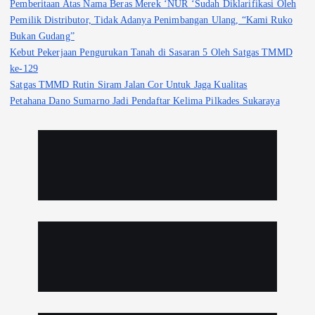
Pemberitaan Atas Nama Beras Merek ‘NUR ‘Sudah Diklarifikasi Oleh
Pemilik Distributor, Tidak Adanya Penimbangan Ulang, “Kami Ruko
Bukan Gudang”
Kebut Pekerjaan Pengurukan Tanah di Sasaran 5 Oleh Satgas TMMD
ke-129
Satgas TMMD Rutin Siram Jalan Cor Untuk Jaga Kualitas
Petahana Dano Sumarno Jadi Pendaftar Kelima Pilkades Sukaraya