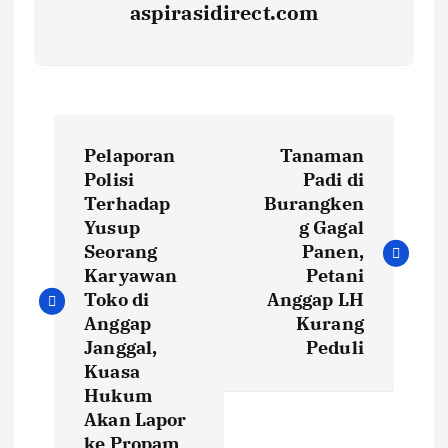
aspirasidirect.com
N
Pelaporan
Tanaman
a
Polisi
Padi di
Terhadap
Burangken
v
Yusup
g Gagal
Seorang
Panen,
i
Karyawan
Petani
Toko di
Anggap LH
g
Anggap
Kurang
Janggal,
Peduli
a
Kuasa
Hukum
s
Akan Lapor
ke Propam