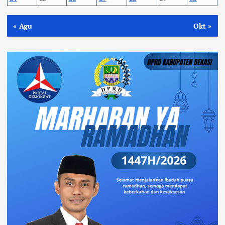
« Agu
Okt »