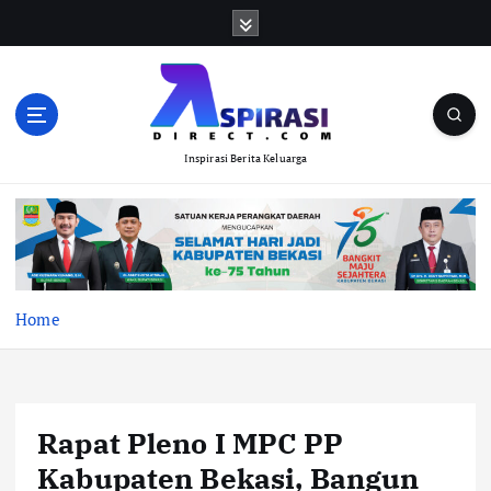
S
k
i
p
t
o
Inspirasi Berita Keluarga
c
o
n
t
e
n
t
Home
Rapat Pleno I MPC PP
Kabupaten Bekasi, Bangun