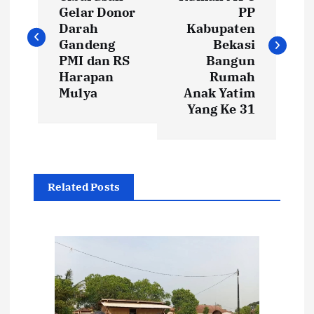
a
Gelar Donor
PP
v
Darah
Kabupaten
Gandeng
Bekasi
i
PMI dan RS
Bangun
Harapan
Rumah
Mulya
Anak Yatim
g
Yang Ke 31
a
s
Related Posts
i
p
o
s