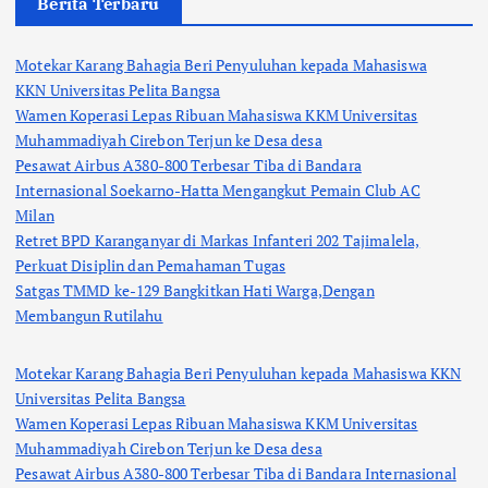
Berita Terbaru
Motekar Karang Bahagia Beri Penyuluhan kepada Mahasiswa
KKN Universitas Pelita Bangsa
Wamen Koperasi Lepas Ribuan Mahasiswa KKM Universitas
Muhammadiyah Cirebon Terjun ke Desa desa
Pesawat Airbus A380-800 Terbesar Tiba di Bandara
Internasional Soekarno-Hatta Mengangkut Pemain Club AC
Milan
Retret BPD Karanganyar di Markas Infanteri 202 Tajimalela,
Perkuat Disiplin dan Pemahaman Tugas
Satgas TMMD ke-129 Bangkitkan Hati Warga,Dengan
Membangun Rutilahu
Motekar Karang Bahagia Beri Penyuluhan kepada Mahasiswa KKN
Universitas Pelita Bangsa
Wamen Koperasi Lepas Ribuan Mahasiswa KKM Universitas
Muhammadiyah Cirebon Terjun ke Desa desa
Pesawat Airbus A380-800 Terbesar Tiba di Bandara Internasional