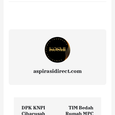
aspirasidirect.com
N
DPK KNPI
TIM Bedah
Cibarusah
Rumah MPC