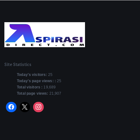
Site Statistics
Today's visitors:
25
Today's page views: :
25
Total visitors :
19,689
Total page views:
21,907