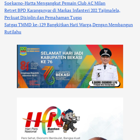
Soekarno-Hatta Mengangkut Pemain Club AC Milan
Retret BPD Karanganyar di Markas Infanteri 202 Tajimalela,
Perkuat Disiplin dan Pemahaman Tugas
Satgas TMMD ke-129 Bangkitkan Hati Warga,Dengan Membangun
Rutilahu